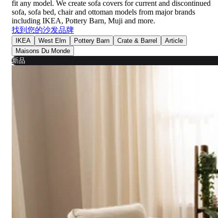
fit any model. We create sofa covers for current and discontinued
sofa, sofa bed, chair and ottoman models from major brands
including IKEA, Pottery Barn, Muji and more.
找到您的沙发品牌
IKEA
West Elm
Pottery Barn
Crate & Barrel
Article
Maisons Du Monde
新品