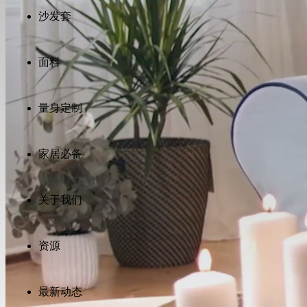
may
沙发套
also
like
面料
量身定制
家居必备
Comfort
Comfort
Comfort
Comfort
Comfort
关于我们
Works
Works
Works
Works
Works
Cooper
Stella
Peroni
FlexiFit
贝
资源
Wooden
Wooden
Wooden
通
利
Sofa
Sofa
Sofa
用
实
Leg
Leg
Leg
沙
木
发
最新动态
沙
垫
发