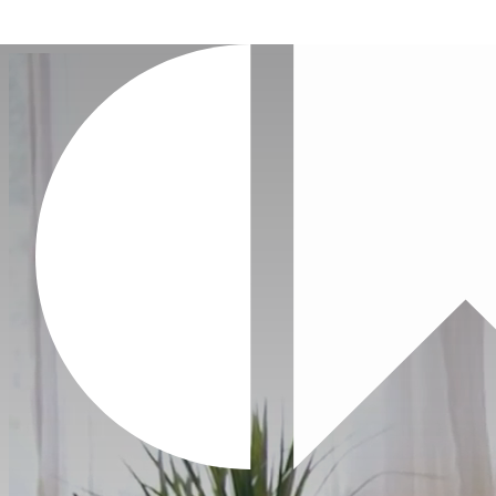
您
的
购
物
车
Your
cart
is
currently
empty.
When
you
add
products,
they'll
appear
here.
Start
shopping
You