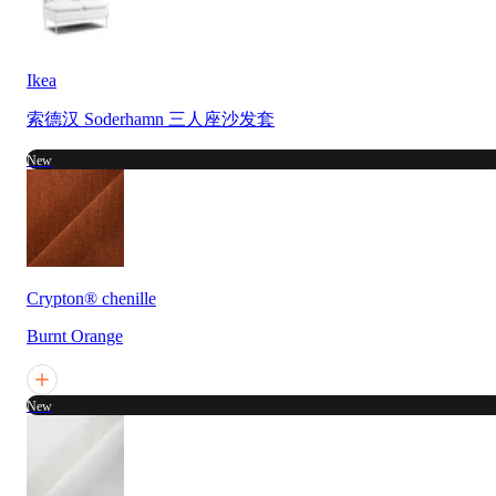
Ikea
索德汉 Soderhamn 三人座沙发套
New
Crypton® chenille
Burnt Orange
New