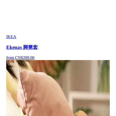
IKEA
Ekenas 脚凳套
from CN¥289.00