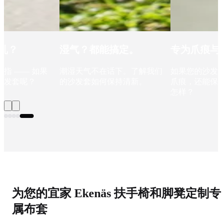
搞定。
专为爪痕与混乱而设计
尽管阳光洒
我们依然不
话下。了解我们
如果您的沙发不仅能抵御宠物
保持清新。
爪痕，还能保持舒适感, 会是
每天晒太阳，
怎样？
眼。想知道秘
为您的宜家 Ekenäs 扶手椅和脚凳定制专
属布套