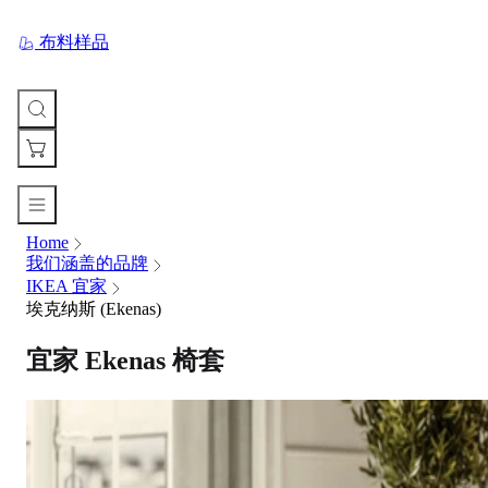
布料样品
Home
您
我们涵盖的品牌
的
IKEA 宜家
购
埃克纳斯 (Ekenas)
物
车
宜家 Ekenas 椅套
Your
cart
is
currently
empty.
When