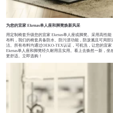
Comfort
Comfort
Comfort
Comfort
Comfort
Works
Works
Works
Works
Works
Cooper
Stella
Peroni
FlexiFit
贝
Wooden
Wooden
Wooden
通
利
Sofa
Sofa
Sofa
用
为您的宜家 Ekenas单人座和脚凳焕新风采
实
Leg
Leg
Leg
沙
木
用定制椅套升级您的宜家 Ekenas单人座或脚凳。采用高性能
发
沙
布料，我们的椅套具备防水、防污渍功能，防泼溅且可局部
垫
发
洁。所有布料均通过OEKO-TEX认证，可机洗，让您的宜家
子
腿
Ekenas
单人座和脚凳经久耐用且实用。看上去焕然一新，坐
套
更舒适。立即选购！