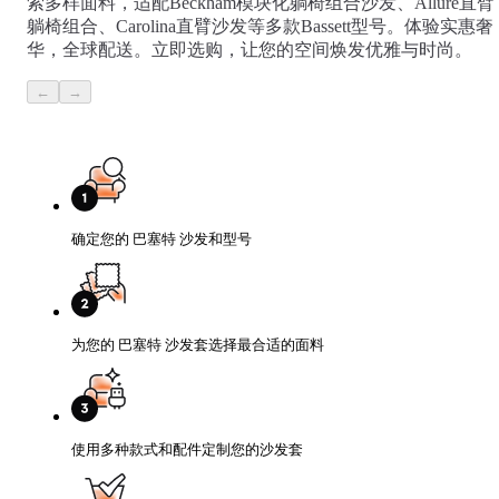
索多样面料，适配Beckham模块化躺椅组合沙发、Allure直臂
you
add
躺椅组合、Carolina直臂沙发等多款Bassett型号。体验实惠奢
products,
华，全球配送。立即选购，让您的空间焕发优雅与时尚。
they'll
appear
←
→
here.
Start
shopping
You
may
also
确定您的 巴塞特 沙发和型号
like
为您的 巴塞特 沙发套选择最合适的面料
使用多种款式和配件定制您的沙发套