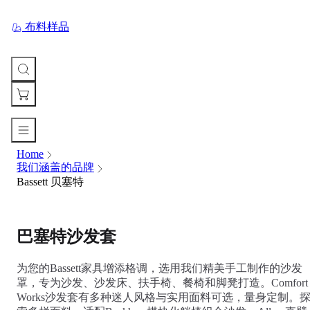
布料样品
Home
您
我们涵盖的品牌
的
Bassett 贝塞特
购
物
车
Your
巴塞特沙发套
cart
is
currently
为您的Bassett家具增添格调，选用我们精美手工制作的沙发
empty.
罩，专为沙发、沙发床、扶手椅、餐椅和脚凳打造。Comfort
Works沙发套有多种迷人风格与实用面料可选，量身定制。
When