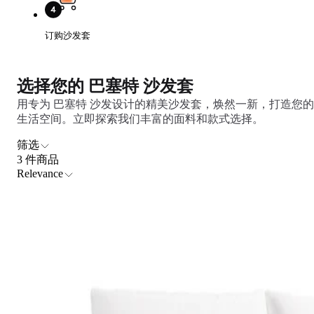
Comfort
Comfort
Comfort
Comfort
Comfort
Works
Works
Works
Works
Works
订购沙发套
Cooper
Stella
Peroni
FlexiFit
贝
Wooden
Wooden
Wooden
通
利
Sofa
Sofa
Sofa
用
实
Leg
Leg
Leg
选择您的 巴塞特 沙发套
沙
木
发
沙
用专为 巴塞特 沙发设计的精美沙发套，焕然一新，打造您的
垫
发
生活空间。立即探索我们丰富的面料和款式选择。
子
腿
套
筛选
3 件商品
Relevance