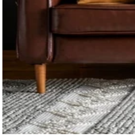
Comfort
Comfort
Comfort
Comfort
Comfort
Works
Works
Works
Works
Works
Cooper
Stella
Peroni
FlexiFit
贝
Wooden
Wooden
Wooden
通
利
Sofa
Sofa
Sofa
用
实
Leg
Leg
Leg
沙
木
发
沙
垫
发
子
腿
套