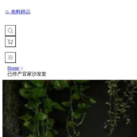
布料样品
Home
您
已停产宜家沙发套
的
购
物
车
Your
cart
is
currently
empty.
When