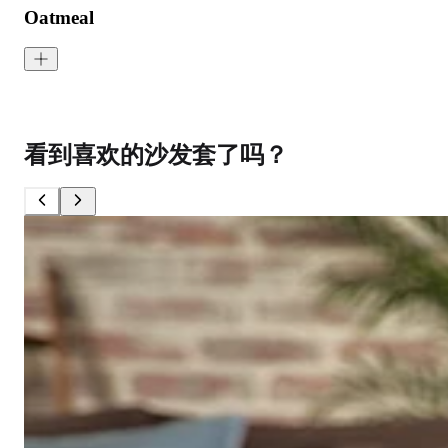
Oatmeal
Mod Boucle - Oatmeal
<p>Oatmeal is a soft pearly beige that reminds us of a seashell wa
看到喜欢的沙发套了吗？
成分:
100% 聚酯
重量:
580 gsm
马丁代尔耐磨测试:
通过 120,000 次摩擦测试 次数
保修:
3 年
材质:
圈圈布
系列:
Mod
技术:
已预缩水，可机洗
高色牢度，不易褪色
低起球面料，触
护理指南:
液体泼洒时请轻轻吸干
请勿使用漂白剂