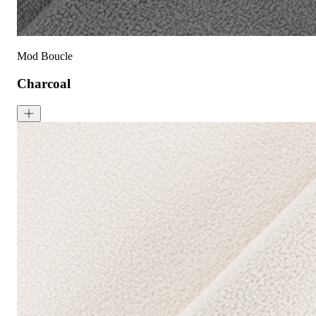
Mod Boucle
Charcoal
Mod Boucle - Charcoal
<style type="text/css"><!--td {border: 1px solid #cccccc;}br {mso-
成分:
100% 聚酯
重量:
580 gsm
马丁代尔耐磨测试:
通过 120,000 次摩擦测试 次数
保修:
3 年
材质:
圈圈布
系列:
Mod
技术:
已预缩水，可机洗
高色牢度，不易褪色
低起球面料，触