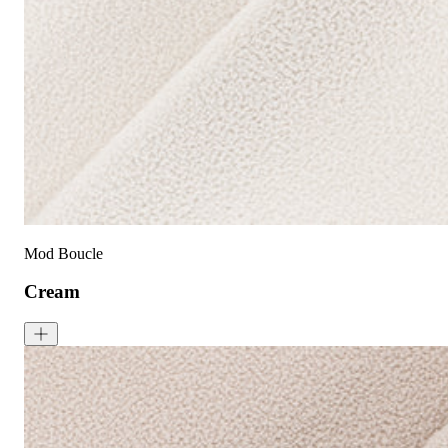
护理指南:
液体泼洒时请轻轻吸干
请勿使用漂白剂
建议干洗
中温熨烫
请勿滚筒烘干
阴凉处滴干
Mod Boucle
Cream
Mod Boucle - Cream
<p>Like frothy milk, soft and rich, Cream is the ideal neutral that 