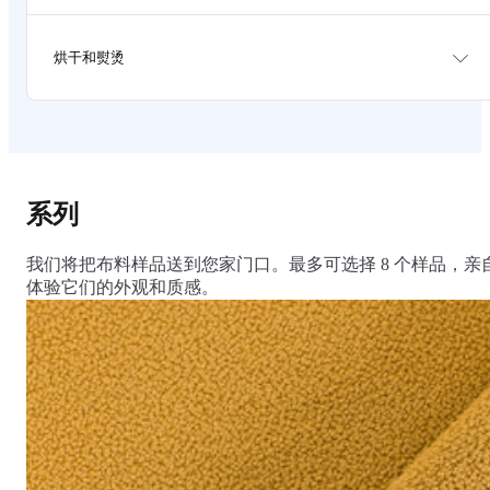
Rotate pillow and cushions occasionally if possible to
distribute wear.
Test cleaning agents on the provided sample piece or
Blot gently on spills quickly to prevent stain. Do not
烘干和熨烫
any hidden surface of the sofa cover.
rub on the liquid.
Never use stong cleaning agent, detergents, bleech or
any harsh chemical.
Close all zips prior to cleaning.
Tumble dry without heat. Promptly remove while its
Dryclean is recommended.
still slightly damp.
Repeated washing of the covers may reduce the
Put covers back on to the cushion and let it air dry.
effectiveness of the spill resistant finish
A slight shrinkage is expected on the first wash.
Consult a professional upholstery cleaner for really
Shrinkage can be reversed by ironing on high heat or
系列
tough stains.
fitting the covers back while its partly damp.
Iron high heat.
我们将把布料样品送到您家门口。最多可选择 8 个样品，亲
体验它们的外观和质感。