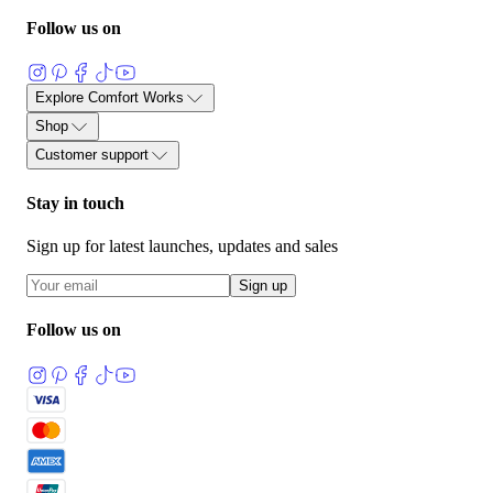
Follow us on
Explore Comfort Works
关于
部落格
用户评价与见证
产品指南
面料护理指南
沙发套指
Shop
沙发与布料术语表
加入我们
量身定制沙发套
按品牌选购
面料样品
我们的面料系列
配件
已
Customer support
产宜家沙发套
FlexiFit 通用沙发垫子套
联系我们
流程说明
运输与退货
60 天保证
面料保修
常见问题
Stay in touch
Sign up for latest launches, updates and sales
Sign up
Follow us on