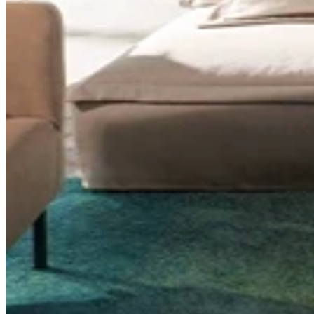
Comfort
Comfort
Comfort
Comfort
Comfort
Works
Works
Works
Works
Works
Cooper
Stella
Peroni
FlexiFit
贝
Wooden
Wooden
Wooden
通
利
Sofa
Sofa
Sofa
用
实
Leg
Leg
Leg
沙
木
发
沙
垫
发
子
腿
套