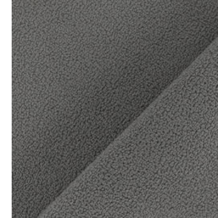
Mod Boucle - Amber
<style type="text/css"><!--td {border: 1px solid #cccccc;}br {mso-
成分:
100% 聚酯
重量:
580 gsm
马丁代尔耐磨测试:
通过 120,000 次摩擦测试 次数
保修:
3 年
材质:
圈圈布
系列:
Mod
技术:
已预缩水，可机洗
高色牢度，不易褪色
低起球面料，触
护理指南:
液体泼洒时请轻轻吸干
请勿使用漂白剂
建议干洗
中温熨烫
请勿滚筒烘干
阴凉处滴干