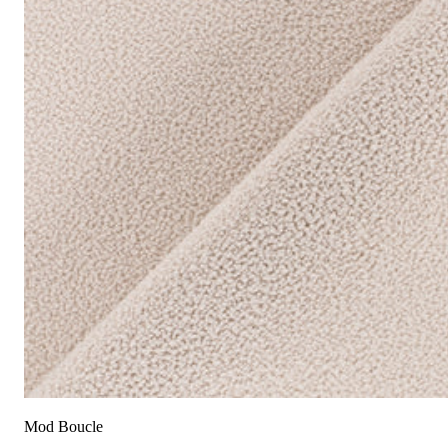
成分:
100% 聚酯
重量:
580 gsm
马丁代尔耐磨测试:
通过 120,000 次摩擦测试 次数
保修:
3 年
材质:
圈圈布
系列:
Mod
技术:
已预缩水，可机洗
高色牢度，不易褪色
低起球面料，触
护理指南:
液体泼洒时请轻轻吸干
请勿使用漂白剂
建议干洗
中温熨烫
请勿滚筒烘干
阴凉处滴干
Mod Boucle