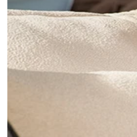
建议干洗
中温熨烫
请勿滚筒烘干
阴凉处滴干