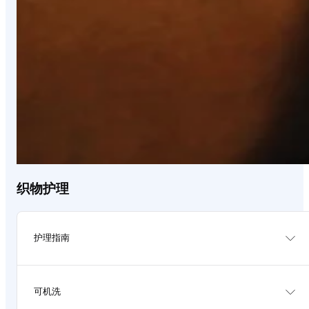
织物护理
护理指南
Avoid direct sunlight.
可机洗
Brush or vacuum at least once a month to remove dust
and dirt.