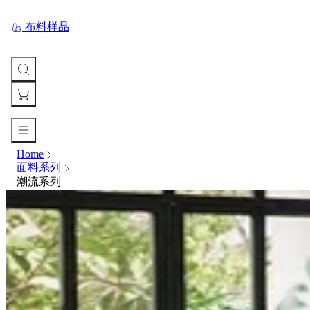
布料样品
Home
您
面料系列
的
潮流系列
购
物
车
Your
cart
is
currently
empty.
When