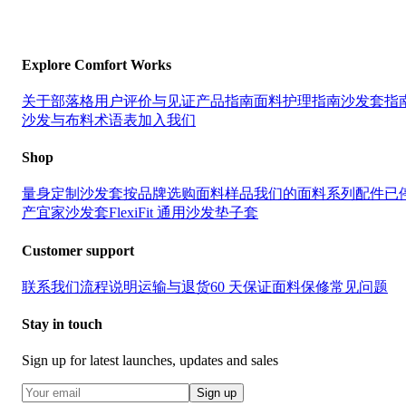
Explore Comfort Works
关于
部落格
用户评价与见证
产品指南
面料护理指南
沙发套指
沙发与布料术语表
加入我们
Shop
量身定制沙发套
按品牌选购
面料样品
我们的面料系列
配件
已
产宜家沙发套
FlexiFit 通用沙发垫子套
Customer support
联系我们
流程说明
运输与退货
60 天保证
面料保修
常见问题
Stay in touch
Sign up for latest launches, updates and sales
Sign up