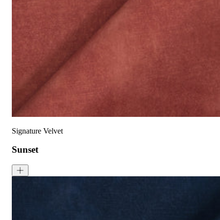
已预缩水，可机洗
高色牢度，不易褪色
低起球面料，触
护理指南:
液体泼洒时请轻轻吸干
请勿使用漂白剂
建议干洗
建议反面低温蒸汽熨烫
天鹅绒面料：如需恢复绒毛方向，请用蒸汽熨烫并轻刷
可无加热滚筒烘干
Signature Velvet
Sunset
Signature Velvet - Sunset
<p>Sunset is a rich red with subtle orange tones as its base. Sign