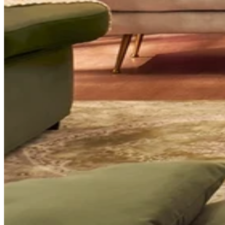
Comfort
Comfort
Comfort
Comfort
Comfort
Works
Works
Works
Works
Works
Cooper
Stella
Peroni
FlexiFit
贝
Wooden
Wooden
Wooden
通
利
Sofa
Sofa
Sofa
用
实
Leg
Leg
Leg
沙
木
发
沙
垫
发
子
腿
套