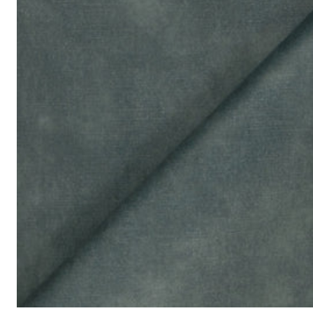
<p>Cream is a light beige colour that’s great as a neutral base for
成分:
100% 聚酯
重量:
340 gsm
马丁代尔耐磨测试:
通过 120,000 次摩擦测试 次数
保修:
3 年
材质:
天鹅绒
系列:
签名
技术:
已预缩水，可机洗
高色牢度，不易褪色
低起球面料，触
护理指南:
液体泼洒时请轻轻吸干
请勿使用漂白剂
建议干洗
建议反面低温蒸汽熨烫
天鹅绒面料：如需恢复绒毛方向，请用蒸汽熨烫并轻刷
可无加热滚筒烘干