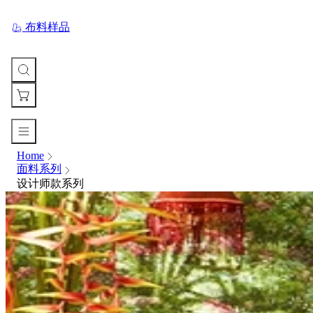
布料样品
Home
您
面料系列
的
设计师款系列
购
物
车
Your
cart
is
currently
empty.
When