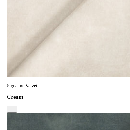
已预缩水，可机洗
高色牢度，不易褪色
低起球面料，触
护理指南:
液体泼洒时请轻轻吸干
请勿使用漂白剂
建议干洗
建议反面低温蒸汽熨烫
天鹅绒面料：如需恢复绒毛方向，请用蒸汽熨烫并轻刷
可无加热滚筒烘干
Signature Velvet
Cream
Signature Velvet - Cream