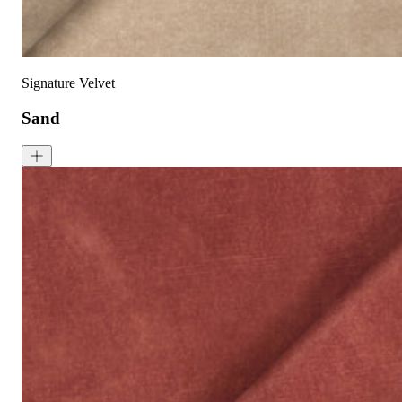
可无加热滚筒烘干
Signature Velvet
Sand
Signature Velvet - Sand
<p>Sand is a warm beige colour with sandy tones. Signature Velvet
成分:
100% 聚酯
重量:
340 gsm
马丁代尔耐磨测试:
通过 120,000 次摩擦测试 次数
保修:
3 年
材质:
天鹅绒
系列:
签名
技术: