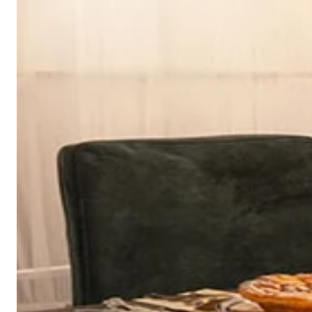
建议干洗
建议反面低温蒸汽熨烫
天鹅绒面料：如需恢复绒毛方向，请用蒸汽熨烫并轻刷
可无加热滚筒烘干