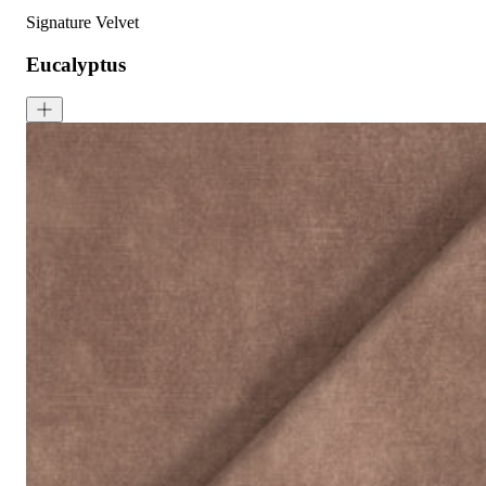
Signature Velvet
Eucalyptus
Signature Velvet - Eucalyptus
<p>Eucalyptus is a dark colour made up of deep green and blue. Si
成分:
100% 聚酯
重量:
340 gsm
马丁代尔耐磨测试:
通过 120,000 次摩擦测试 次数
保修:
3 年
材质:
天鹅绒
系列:
签名
技术:
已预缩水，可机洗
高色牢度，不易褪色
低起球面料，触
护理指南: