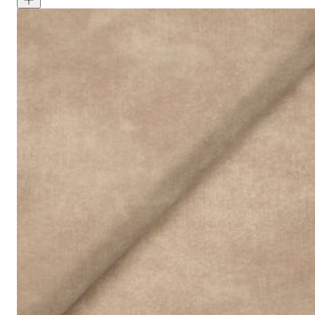
Signature Velvet - Natural
<p>Natural is a true neutral reminiscent of limestone walls, with 
成分:
100% 聚酯
重量:
340 gsm
马丁代尔耐磨测试:
通过 120,000 次摩擦测试 次数
保修:
3 年
材质:
天鹅绒
系列:
签名
技术:
已预缩水，可机洗
高色牢度，不易褪色
低起球面料，触
护理指南:
液体泼洒时请轻轻吸干
请勿使用漂白剂
建议干洗
建议反面低温蒸汽熨烫
天鹅绒面料：如需恢复绒毛方向，请用蒸汽熨烫并轻刷