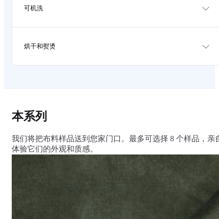
Avoid direct sunlight.
可机洗
Brush or vacuum at least once a month to remove dust
and dirt.
Rotate pillow and cushions occasionally if possible to
distribute wear.
Test cleaning agents on the provided sample piece or
Blot gently on spills quickly to prevent stain. Do not
烘干和熨烫
any hidden surface of the sofa cover.
rub on the liquid.
Never use stong cleaning agent, detergents, bleech or
any harsh chemical.
Close all zips prior to cleaning.
Tumble dry without heat. Promptly remove while its
Dryclean is recommended.
still slightly damp.
Repeated washing of the covers may reduce the
Put covers back on to the cushion and let it air dry.
effectiveness of the spill resistant finish
A slight shrinkage is expected on the first wash.
Consult a professional upholstery cleaner for really
Shrinkage can be reversed by ironing on high heat or
本系列
tough stains.
fitting the covers back while its partly damp.
Iron high heat.
我们将把布料样品送到您家门口。最多可选择 8 个样品，亲
体验它们的外观和质感。