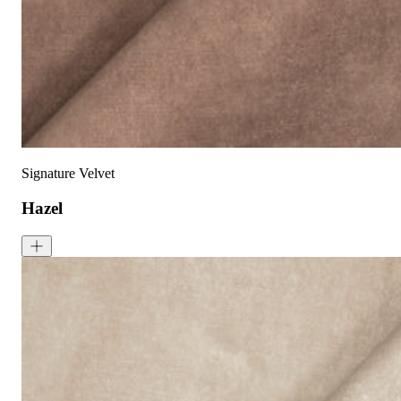
液体泼洒时请轻轻吸干
请勿使用漂白剂
建议干洗
建议反面低温蒸汽熨烫
天鹅绒面料：如需恢复绒毛方向，请用蒸汽熨烫并轻刷
可无加热滚筒烘干
Signature Velvet
Hazel
Signature Velvet - Hazel
<p>Hazel is a medium-toned brown with warm, earthy tones. Signatu
成分:
100% 聚酯
重量:
340 gsm
马丁代尔耐磨测试:
通过 120,000 次摩擦测试 次数