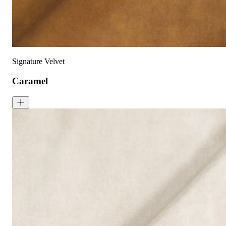
天鹅绒面料：如需恢复绒毛方向，请用蒸汽熨烫并轻刷
可无加热滚筒烘干
Signature Velvet
Caramel
Signature Velvet - Caramel
<p>Caramel is a dark brown shade inspired by the warm tones of ca
成分:
100% 聚酯
重量:
340 gsm
马丁代尔耐磨测试:
通过 120,000 次摩擦测试 次数
保修:
3 年
材质:
天鹅绒
系列:
签名
技术: