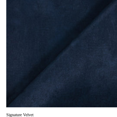
成分:
100% 聚酯
重量:
340 gsm
马丁代尔耐磨测试:
通过 120,000 次摩擦测试 次数
保修:
3 年
材质:
天鹅绒
系列:
签名
技术:
已预缩水，可机洗
高色牢度，不易褪色
低起球面料，触
护理指南:
液体泼洒时请轻轻吸干
请勿使用漂白剂
建议干洗
建议反面低温蒸汽熨烫
天鹅绒面料：如需恢复绒毛方向，请用蒸汽熨烫并轻刷
可无加热滚筒烘干
Signature Velvet