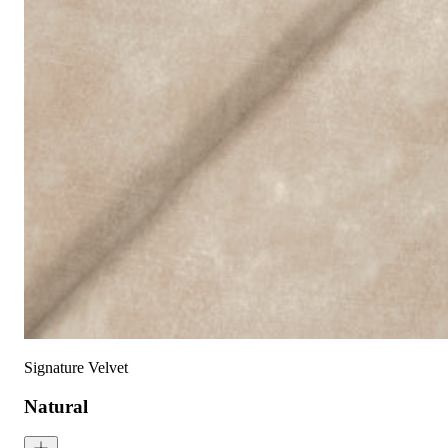
保修:
3 年
材质:
天鹅绒
系列:
签名
技术:
已预缩水，可机洗
高色牢度，不易褪色
低起球面料，触
护理指南:
液体泼洒时请轻轻吸干
请勿使用漂白剂
建议干洗
建议反面低温蒸汽熨烫
天鹅绒面料：如需恢复绒毛方向，请用蒸汽熨烫并轻刷
可无加热滚筒烘干
Signature Velvet
Natural