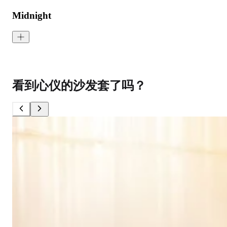
Midnight
Signature Velvet - Midnight
<p>Midnight is a deep, calming blue inspired by peaceful nights. S
看到心仪的沙发套了吗？
成分:
100% 聚酯
重量:
340 gsm
马丁代尔耐磨测试:
通过 120,000 次摩擦测试 次数
保修:
3 年
材质:
天鹅绒
系列:
签名
技术:
已预缩水，可机洗
高色牢度，不易褪色
低起球面料，触
护理指南:
液体泼洒时请轻轻吸干
请勿使用漂白剂