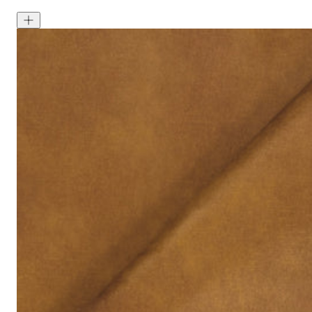
Signature Velvet - Bayleaf
<p>Bayleaf is a rich green colour often found within nature. Signa
成分:
100% 聚酯
重量:
340 gsm
马丁代尔耐磨测试:
通过 120,000 次摩擦测试 次数
保修:
3 年
材质:
天鹅绒
系列:
签名
技术:
已预缩水，可机洗
高色牢度，不易褪色
低起球面料，触
护理指南:
液体泼洒时请轻轻吸干
请勿使用漂白剂
建议干洗
建议反面低温蒸汽熨烫