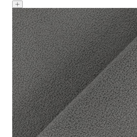
Mod Boucle - Amber
<style type="text/css"><!--td {border: 1px solid #cccccc;}br {m
成分:
100% 聚酯
重量:
580 gsm
马丁代尔耐磨测试:
通过 120,000 次摩擦测试 次数
保修:
3 年
材质:
圈圈布
系列:
Mod
技术:
已预缩水，可机洗
高色牢度，不易褪色
低起球面料，
护理指南:
液体泼洒时请轻轻吸干
请勿使用漂白剂
建议干洗
中温熨烫