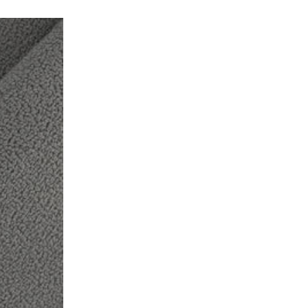
so-data-placement:same-cell;}--></style> <p><span data-sheets-root="1"
触感细腻
高强度耐用等级，适合高频使用
液体防护涂层 - EzGuar