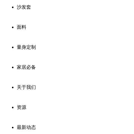
沙发套
面料
量身定制
家居必备
关于我们
资源
最新动态