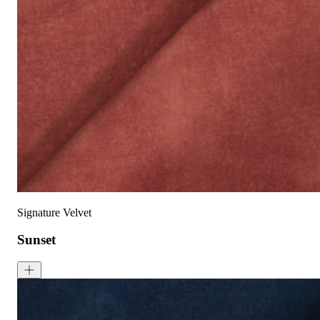
已预缩水，可机洗
高色牢度，不易褪色
低起球面料，触
护理指南:
液体泼洒时请轻轻吸干
请勿使用漂白剂
建议干洗
建议反面低温蒸汽熨烫
天鹅绒面料：如需恢复绒毛方向，请用蒸汽熨烫并轻刷
可无加热滚筒烘干
Signature Velvet
Sunset
Signature Velvet - Sunset