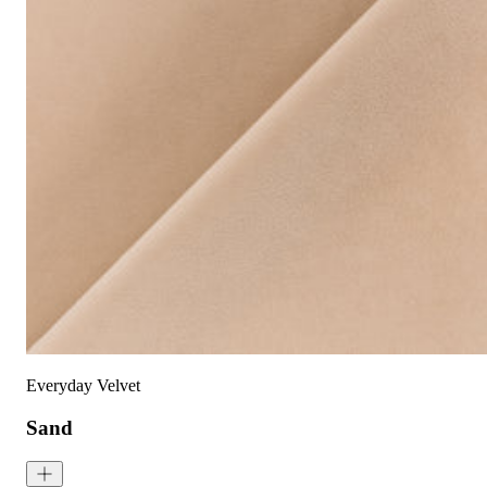
材质:
天鹅绒
系列:
Everyday
技术:
已预缩水，可机洗
高色牢度，不易褪色
低起球面料，触
护理指南:
建议先局部清洁
请勿使用漂白剂
建议干洗
建议反面低温蒸汽熨烫
天鹅绒面料：如需恢复绒毛方向，请用蒸汽熨烫并轻刷
可无加热滚筒烘干
Everyday Velvet
Sand