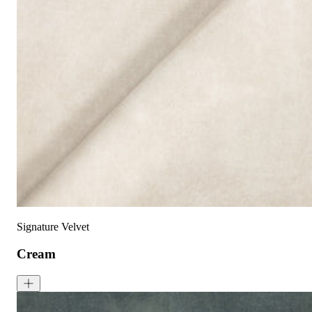
系列:
签名
技术:
已预缩水，可机洗
高色牢度，不易褪色
低起球面料，触
护理指南:
液体泼洒时请轻轻吸干
请勿使用漂白剂
建议干洗
建议反面低温蒸汽熨烫
天鹅绒面料：如需恢复绒毛方向，请用蒸汽熨烫并轻刷
可无加热滚筒烘干
Signature Velvet
Cream
Signature Velvet - Cream