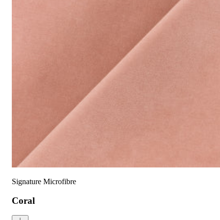
保修:
3 年
材质:
超细纤维
系列:
Signature
技术:
已预缩水，可机洗
高色牢度，不易褪色
低起球面料，触
护理指南:
液体泼洒时请轻轻吸干
请勿使用漂白剂
建议干洗
建议反面低温蒸汽熨烫
可无加热滚筒烘干
Signature Microfibre
Coral