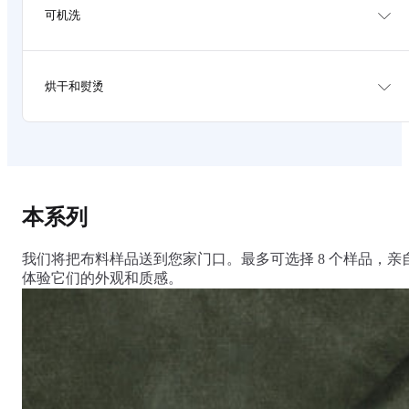
Avoid direct sunlight.
可机洗
Brush or vacuum at least once a month to remove dust
and dirt.
Rotate pillow and cushions occasionally if possible to
distribute wear.
Test cleaning agents on the provided sample piece or
Blot gently on spills quickly to prevent stain. Do not
烘干和熨烫
any hidden surface of the sofa cover.
rub on the liquid.
Never use stong cleaning agent, detergents, bleech or
any harsh chemical.
Close all zips prior to cleaning.
Tumble dry without heat. Promptly remove while its
Dryclean is recommended.
still slightly damp.
Repeated washing of the covers may reduce the
Put covers back on to the cushion and let it air dry.
effectiveness of the spill resistant finish
A slight shrinkage is expected on the first wash.
Consult a professional upholstery cleaner for really
Shrinkage can be reversed by ironing on high heat or
本系列
tough stains.
fitting the covers back while its partly damp.
Iron high heat.
我们将把布料样品送到您家门口。最多可选择 8 个样品，亲
体验它们的外观和质感。