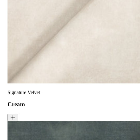
已预缩水，可机洗
高色牢度，不易褪色
低起球面料，触
护理指南:
液体泼洒时请轻轻吸干
请勿使用漂白剂
建议干洗
建议反面低温蒸汽熨烫
天鹅绒面料：如需恢复绒毛方向，请用蒸汽熨烫并轻刷
可无加热滚筒烘干
Signature Velvet
Cream
Signature Velvet - Cream