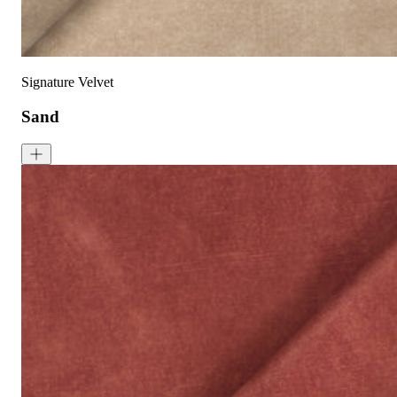
可无加热滚筒烘干
Signature Velvet
Sand
Signature Velvet - Sand
<p>Sand is a warm beige colour with sandy tones. Signature Velvet
成分:
100% 聚酯
重量:
340 gsm
马丁代尔耐磨测试:
通过 120,000 次摩擦测试 次数
保修:
3 年
材质:
天鹅绒
系列:
签名
技术: