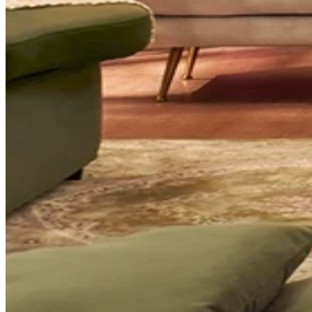
Comfort
Comfort
Comfort
Comfort
Comfort
Works
Works
Works
Works
Works
Cooper
Stella
Peroni
FlexiFit
贝
Wooden
Wooden
Wooden
通
利
Sofa
Sofa
Sofa
用
实
Leg
Leg
Leg
沙
木
发
沙
垫
发
子
腿
套