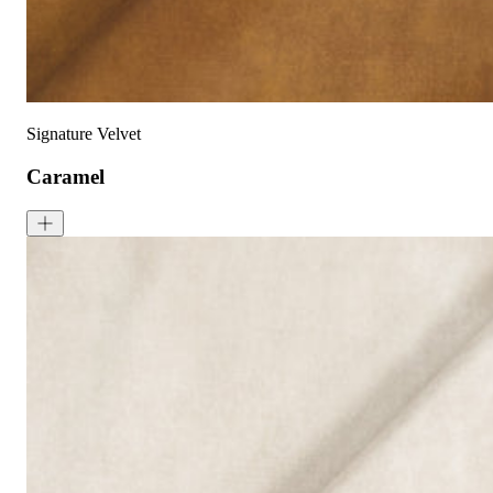
天鹅绒面料：如需恢复绒毛方向，请用蒸汽熨烫并轻刷
可无加热滚筒烘干
Signature Velvet
Caramel
Signature Velvet - Caramel
<p>Caramel is a dark brown shade inspired by the warm tones of ca
成分:
100% 聚酯
重量:
340 gsm
马丁代尔耐磨测试:
通过 120,000 次摩擦测试 次数
保修:
3 年
材质:
天鹅绒
系列:
签名
技术: