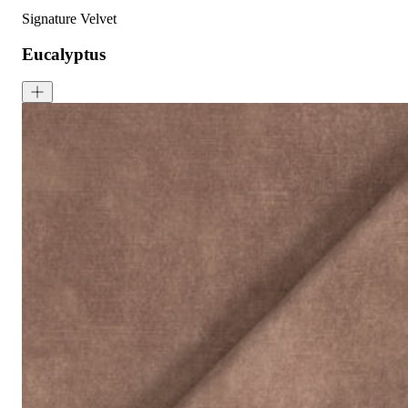
Signature Velvet
Eucalyptus
Signature Velvet - Eucalyptus
<p>Eucalyptus is a dark colour made up of deep green and blue. Si
成分:
100% 聚酯
重量:
340 gsm
马丁代尔耐磨测试:
通过 120,000 次摩擦测试 次数
保修:
3 年
材质:
天鹅绒
系列:
签名
技术:
已预缩水，可机洗
高色牢度，不易褪色
低起球面料，触
护理指南: