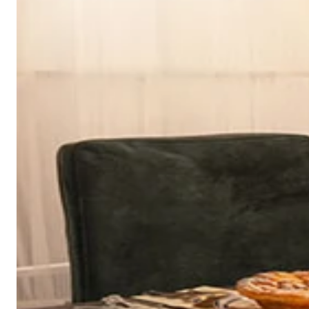
建议干洗
建议反面低温蒸汽熨烫
天鹅绒面料：如需恢复绒毛方向，请用蒸汽熨烫并轻刷
可无加热滚筒烘干