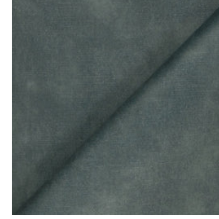
<p>Cream is a light beige colour that’s great as a neutral base for
成分:
100% 聚酯
重量:
340 gsm
马丁代尔耐磨测试:
通过 120,000 次摩擦测试 次数
保修:
3 年
材质:
天鹅绒
系列:
签名
技术:
已预缩水，可机洗
高色牢度，不易褪色
低起球面料，触
护理指南:
液体泼洒时请轻轻吸干
请勿使用漂白剂
建议干洗
建议反面低温蒸汽熨烫
天鹅绒面料：如需恢复绒毛方向，请用蒸汽熨烫并轻刷
可无加热滚筒烘干