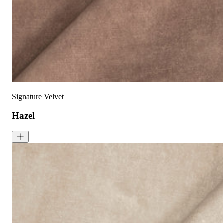
液体泼洒时请轻轻吸干
请勿使用漂白剂
建议干洗
建议反面低温蒸汽熨烫
天鹅绒面料：如需恢复绒毛方向，请用蒸汽熨烫并轻刷
可无加热滚筒烘干
Signature Velvet
Hazel
Signature Velvet - Hazel
<p>Hazel is a medium-toned brown with warm, earthy tones. Signatu
成分:
100% 聚酯
重量:
340 gsm
马丁代尔耐磨测试:
通过 120,000 次摩擦测试 次数