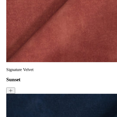
已预缩水，可机洗
高色牢度，不易褪色
低起球面料，触
护理指南:
液体泼洒时请轻轻吸干
请勿使用漂白剂
建议干洗
建议反面低温蒸汽熨烫
天鹅绒面料：如需恢复绒毛方向，请用蒸汽熨烫并轻刷
可无加热滚筒烘干
Signature Velvet
Sunset
Signature Velvet - Sunset
<p>Sunset is a rich red with subtle orange tones as its base. Sign