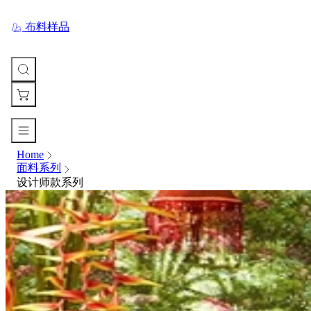
布料样品
Home
您
面料系列
的
设计师款系列
购
物
车
Your
cart
is
currently
empty.
When