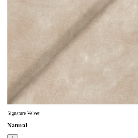
保修:
3 年
材质:
天鹅绒
系列:
签名
技术:
已预缩水，可机洗
高色牢度，不易褪色
低起球面料，触
护理指南:
液体泼洒时请轻轻吸干
请勿使用漂白剂
建议干洗
建议反面低温蒸汽熨烫
天鹅绒面料：如需恢复绒毛方向，请用蒸汽熨烫并轻刷
可无加热滚筒烘干
Signature Velvet
Natural