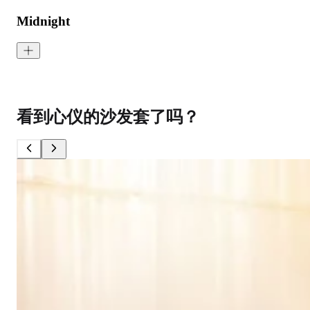
Midnight
Signature Velvet - Midnight
<p>Midnight is a deep, calming blue inspired by peaceful nights. S
看到心仪的沙发套了吗？
成分:
100% 聚酯
重量:
340 gsm
马丁代尔耐磨测试:
通过 120,000 次摩擦测试 次数
保修:
3 年
材质:
天鹅绒
系列:
签名
技术:
已预缩水，可机洗
高色牢度，不易褪色
低起球面料，触
护理指南:
液体泼洒时请轻轻吸干
请勿使用漂白剂