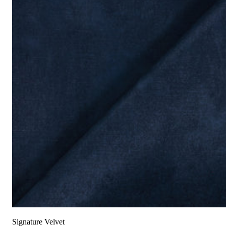
成分:
100% 聚酯
重量:
340 gsm
马丁代尔耐磨测试:
通过 120,000 次摩擦测试 次数
保修:
3 年
材质:
天鹅绒
系列:
签名
技术:
已预缩水，可机洗
高色牢度，不易褪色
低起球面料，触
护理指南:
液体泼洒时请轻轻吸干
请勿使用漂白剂
建议干洗
建议反面低温蒸汽熨烫
天鹅绒面料：如需恢复绒毛方向，请用蒸汽熨烫并轻刷
可无加热滚筒烘干
Signature Velvet