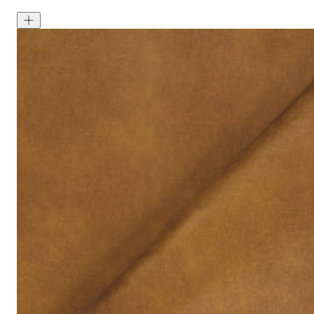
Signature Velvet - Bayleaf
<p>Bayleaf is a rich green colour often found within nature. Signa
成分:
100% 聚酯
重量:
340 gsm
马丁代尔耐磨测试:
通过 120,000 次摩擦测试 次数
保修:
3 年
材质:
天鹅绒
系列:
签名
技术:
已预缩水，可机洗
高色牢度，不易褪色
低起球面料，触
护理指南:
液体泼洒时请轻轻吸干
请勿使用漂白剂
建议干洗
建议反面低温蒸汽熨烫