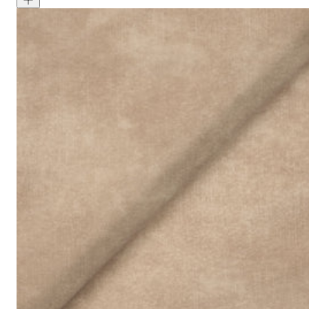
Signature Velvet - Natural
<p>Natural is a true neutral reminiscent of limestone walls, with 
成分:
100% 聚酯
重量:
340 gsm
马丁代尔耐磨测试:
通过 120,000 次摩擦测试 次数
保修:
3 年
材质:
天鹅绒
系列:
签名
技术:
已预缩水，可机洗
高色牢度，不易褪色
低起球面料，触
护理指南:
液体泼洒时请轻轻吸干
请勿使用漂白剂
建议干洗
建议反面低温蒸汽熨烫
天鹅绒面料：如需恢复绒毛方向，请用蒸汽熨烫并轻刷