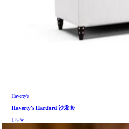
Haverty's
Haverty's Hartford 沙发套
1
型号