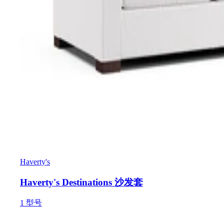
Haverty's
Haverty's Destinations 沙发套
1
型号