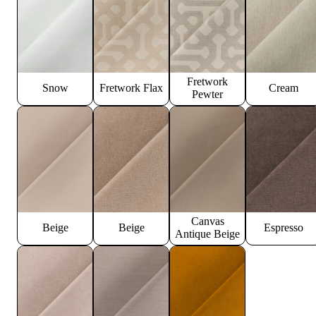
Fretwork
Snow
Fretwork Flax
Cream
Pewter
Canvas
Beige
Beige
Espresso
Antique Beige