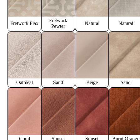
Fretwork
Fretwork Flax
Natural
Natural
Pewter
Oatmeal
Sand
Beige
Sand
Coral
Sunset
Sunset
Burnt Orange