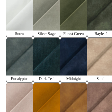
Snow
Silver Sage
Forest Green
Bayleaf
Eucalyptus
Dark Teal
Midnight
Sand