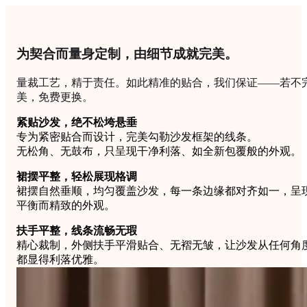
为契合而量身定制，由细节成就完美。
量裁工艺，精于责任。如此精准的贴合，我们保证——若不
美，免费更换。
紧贴沙发，绝不松垮悬垂
专为紧密贴合而设计，完美勾勒沙发框架的线条。
无松角、无鼓布，只呈现干净利落、如全新包覆般的外观。
裙摆平整，轻松展现格调
裙摆自然垂顺，均匀覆盖沙发，每一条边缘都对齐如一，呈
平衡而精致的外观。
扶手平整，线条流畅无瑕
精心裁制，外侧扶手平滑贴合、无褶无皱，让沙发从任何角
都显得利落优雅。