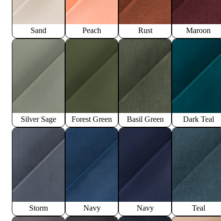
Sand
Peach
Rust
Maroon
Silver Sage
Forest Green
Basil Green
Dark Teal
Storm
Navy
Navy
Teal