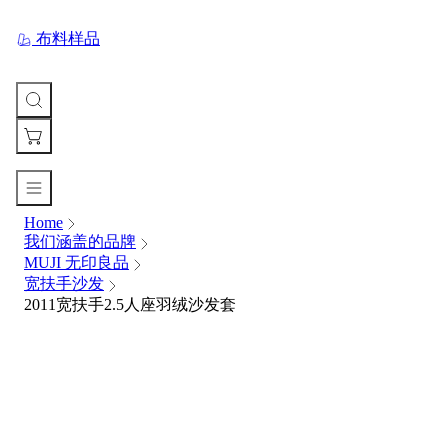
布料样品
Home
您
我们涵盖的品牌
的
MUJI 无印良品
购
宽扶手沙发
物
2011宽扶手2.5人座羽绒沙发套
车
Your
cart
is
currently
empty.
When