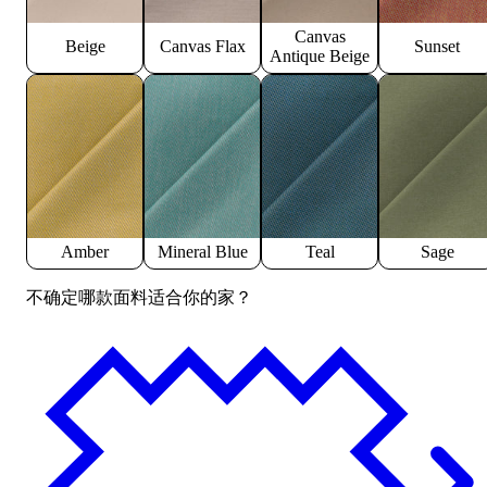
Canvas
Beige
Canvas Flax
Sunset
Antique Beige
Amber
Mineral Blue
Teal
Sage
不确定哪款面料适合你的家？