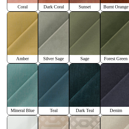
Coral
Dark Coral
Sunset
Burnt Orange
Amber
Silver Sage
Sage
Forest Green
Mineral Blue
Teal
Dark Teal
Denim