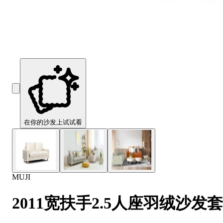
Comfort
Comfort
Comfort
Comfort
Comfort
Works
Works
Works
Works
Works
Cooper
Stella
Peroni
FlexiFit
贝
Wooden
Wooden
Wooden
通
利
Sofa
Sofa
Sofa
用
实
Leg
Leg
Leg
沙
木
发
沙
垫
发
子
腿
套
在你的沙发上试试看
MUJI
2011宽扶手2.5人座羽绒沙发套