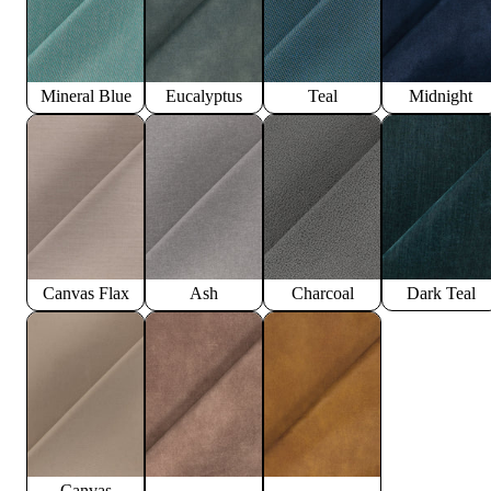
Mineral Blue
Eucalyptus
Teal
Midnight
Canvas Flax
Ash
Charcoal
Dark Teal
Canvas