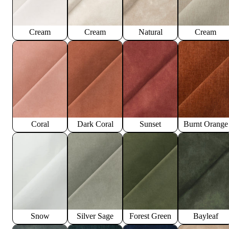
Cream
Cream
Natural
Cream
Coral
Dark Coral
Sunset
Burnt Orange
Snow
Silver Sage
Forest Green
Bayleaf