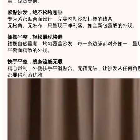
美，免费更换。
紧贴沙发，绝不松垮悬垂
专为紧密贴合而设计，完美勾勒沙发框架的线条。
无松角、无鼓布，只呈现干净利落、如全新包覆般的外观。
裙摆平整，轻松展现格调
裙摆自然垂顺，均匀覆盖沙发，每一条边缘都对齐如一，呈
平衡而精致的外观。
扶手平整，线条流畅无瑕
精心裁制，外侧扶手平滑贴合、无褶无皱，让沙发从任何角
都显得利落优雅。