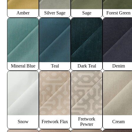
Amber
Silver Sage
Sage
Forest Green
Mineral Blue
Teal
Dark Teal
Denim
Fretwork
Snow
Fretwork Flax
Cream
Pewter