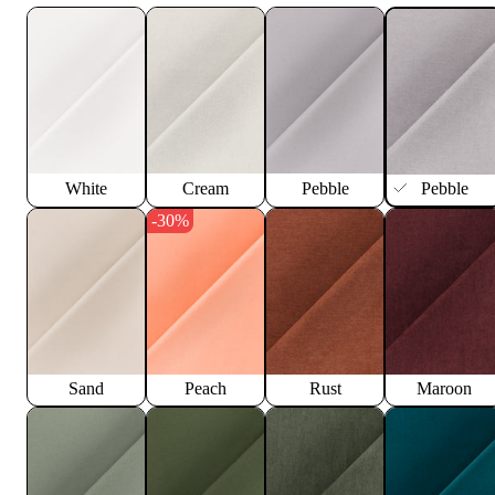
White
Cream
Pebble
Pebble
-30%
Sand
Peach
Rust
Maroon