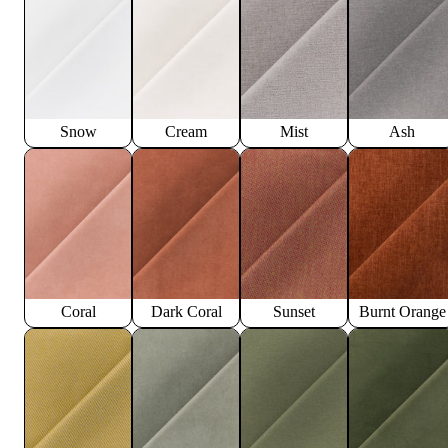
Snow
Cream
Mist
Ash
Coral
Dark Coral
Sunset
Burnt Orange