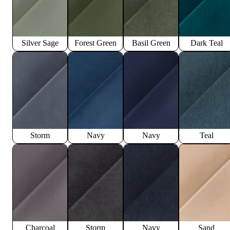
Silver Sage
Forest Green
Basil Green
Dark Teal
Storm
Navy
Navy
Teal
Charcoal
Storm
Navy
Sand