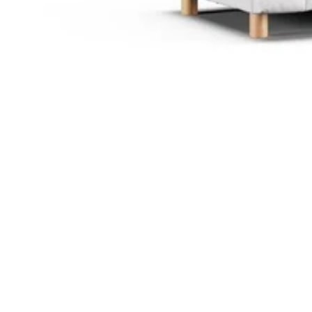
Comfort
Comfort
Comfort
Comfort
Comfort
Works
Works
Works
Works
Works
Cooper
Stella
Peroni
FlexiFit
贝
Wooden
Wooden
Wooden
通
利
Sofa
Sofa
Sofa
用
实
Leg
Leg
Leg
沙
木
发
沙
垫
发
子
腿
套