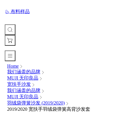
布料样品
Home
您
我们涵盖的品牌
的
MUJI 无印良品
购
宽扶手沙发
物
我们涵盖的品牌
车
MUJI 无印良品
Your
cart
羽绒袋弹簧沙发 (2019/2020)
is
2019/2020 宽扶手羽绒袋弹簧高背沙发套
currently
empty.
When