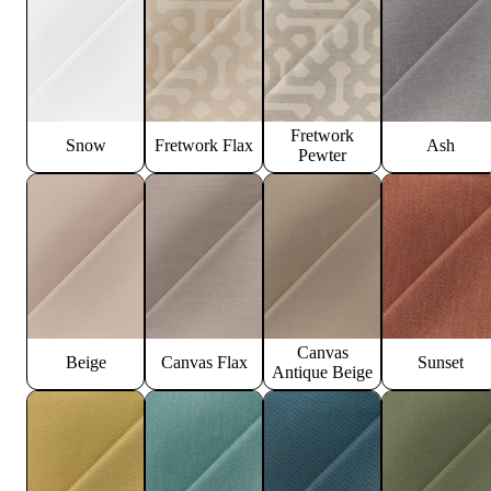
Fretwork
Snow
Fretwork Flax
Ash
Pewter
Canvas
Beige
Canvas Flax
Sunset
Antique Beige