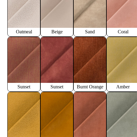
Oatmeal
Beige
Sand
Coral
Sunset
Sunset
Burnt Orange
Amber