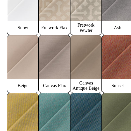
Fretwork
Snow
Fretwork Flax
Ash
Pewter
Canvas
Beige
Canvas Flax
Sunset
Antique Beige