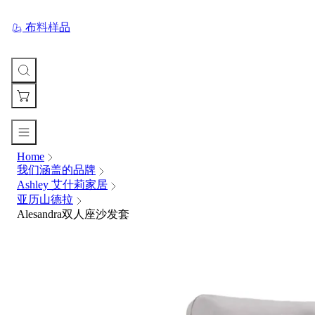
布料样品
Home
您
我们涵盖的品牌
的
Ashley 艾什莉家居
购
亚历山德拉
物
Alesandra双人座沙发套
车
Your
cart
is
currently
empty.
When