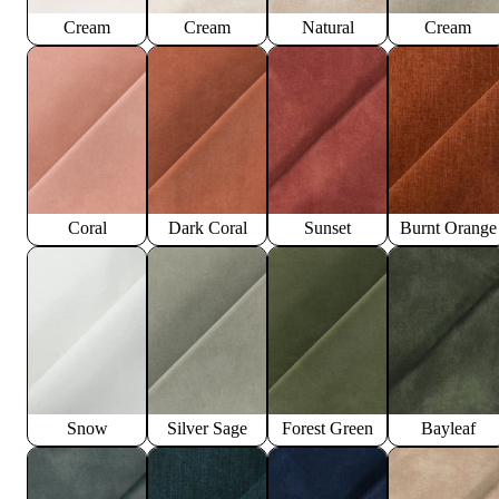
Cream
Cream
Natural
Cream
Coral
Dark Coral
Sunset
Burnt Orange
Snow
Silver Sage
Forest Green
Bayleaf