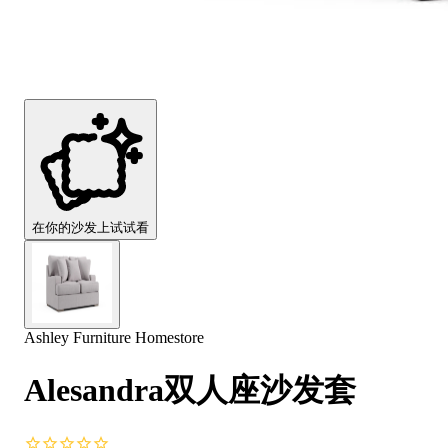
Comfort
Comfort
Comfort
Comfort
Comfort
Works
Works
Works
Works
Works
Cooper
Stella
Peroni
FlexiFit
贝
Wooden
Wooden
Wooden
通
利
Sofa
Sofa
Sofa
用
实
Leg
Leg
Leg
沙
木
发
沙
垫
发
子
腿
套
在你的沙发上试试看
Ashley Furniture Homestore
Alesandra双人座沙发套