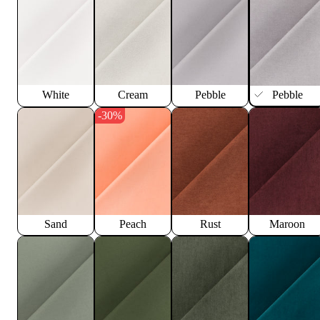
White
Cream
Pebble
Pebble
-30%
Sand
Peach
Rust
Maroon