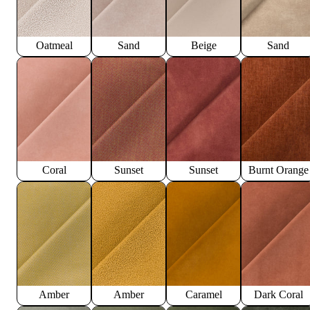
Oatmeal
Sand
Beige
Sand
Coral
Sunset
Sunset
Burnt Orange
Amber
Amber
Caramel
Dark Coral