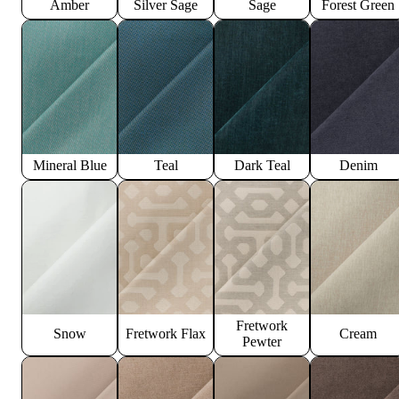
Amber
Silver Sage
Sage
Forest Green
Mineral Blue
Teal
Dark Teal
Denim
Fretwork
Snow
Fretwork Flax
Cream
Pewter