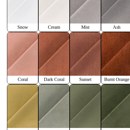
Snow
Cream
Mist
Ash
Coral
Dark Coral
Sunset
Burnt Orange