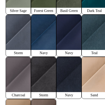
Silver Sage
Forest Green
Basil Green
Dark Teal
Storm
Navy
Navy
Teal
Charcoal
Storm
Navy
Sand