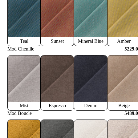
Teal
Sunset
Mineral Blue
Amber
Mod Chenille
5229.
Mist
Espresso
Denim
Beige
Mod Boucle
5489.