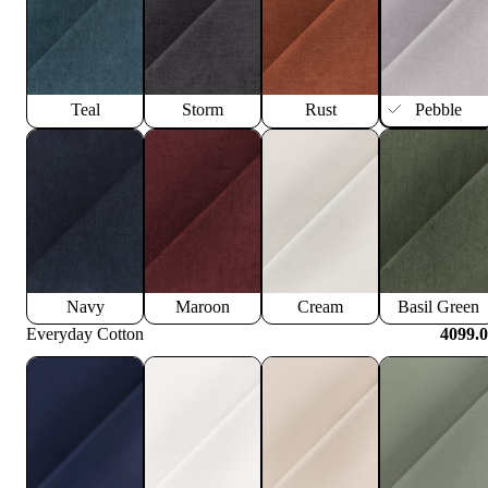
Teal
Storm
Rust
Pebble
Navy
Maroon
Cream
Basil Green
Everyday Cotton
4099.