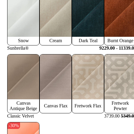
Snow
Cream
Dark Teal
Burnt Orange
Sunbrella®
9229.00 - 11339.
Canvas
Fretwork
Canvas Flax
Fretwork Flax
Antique Beige
Pewter
Classic Velvet
3739.00
5349.
-30%