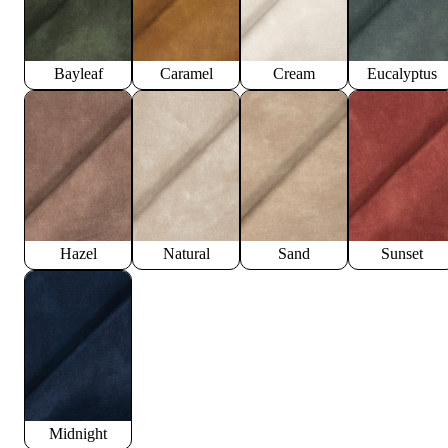
Bayleaf
Caramel
Cream
Eucalyptus
Hazel
Natural
Sand
Sunset
Midnight