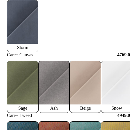
Storm
Care+ Canvas
4769.
Sage
Ash
Beige
Snow
Care+ Tweed
4949.