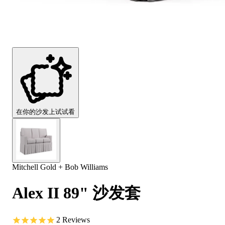
Comfort
Comfort
Comfort
Comfort
Comfort
Works
Works
Works
Works
Works
Cooper
Stella
Peroni
FlexiFit
贝
Wooden
Wooden
Wooden
通
利
Sofa
Sofa
Sofa
用
实
Leg
Leg
Leg
沙
木
发
沙
垫
发
子
腿
套
在你的沙发上试试看
Mitchell Gold + Bob Williams
Alex II 89" 沙发套
2
Reviews