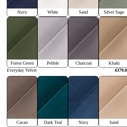
Navy
White
Sand
Silver Sage
Forest Green
Pebble
Charcoal
Khaki
Everyday Velvet
4379.
Cacao
Dark Teal
Navy
Sand