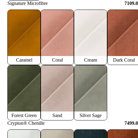
Signature Microfibre
7109.
Caramel
Coral
Cream
Dark Coral
Forest Green
Sand
Silver Sage
Crypton® Chenille
7499.