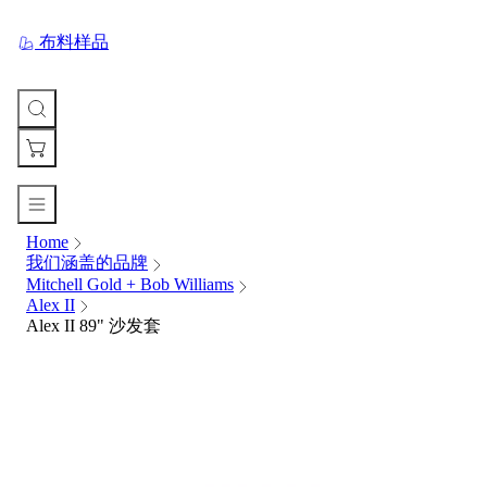
布料样品
Home
您
我们涵盖的品牌
的
Mitchell Gold + Bob Williams
购
Alex II
物
Alex II 89" 沙发套
车
Your
cart
is
currently
empty.
When