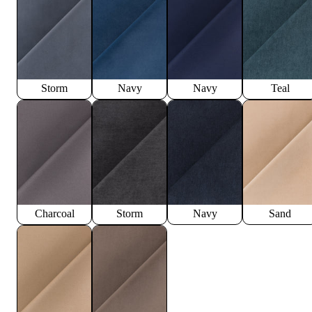
Storm
Navy
Navy
Teal
Charcoal
Storm
Navy
Sand