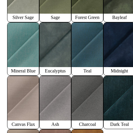
Silver Sage
Sage
Forest Green
Bayleaf
Mineral Blue
Eucalyptus
Teal
Midnight
Canvas Flax
Ash
Charcoal
Dark Teal