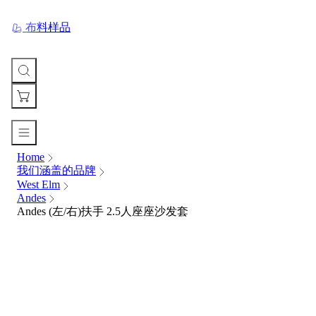
布料样品
Home
您
我们涵盖的品牌
的
West Elm
购
Andes
物
Andes (左/右)扶手 2.5人座座沙发套
车
Your
cart
is
currently
empty.
When