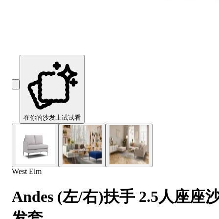
Comfort
Comfort
Comfort
Comfort
Comfort
Works
Works
Works
Works
Works
Cooper
Stella
Peroni
FlexiFit
贝
Wooden
Wooden
Wooden
通
利
Sofa
Sofa
Sofa
用
实
Leg
Leg
Leg
沙
木
发
沙
垫
发
子
腿
套
在你的沙发上试试看
West Elm
Andes (左/右)扶手 2.5人座座
发套