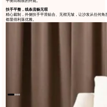
平衡而精致的外观。
扶手平整，线条流畅无瑕
精心裁制，外侧扶手平滑贴合、无褶无皱，让沙发从任何角
都显得利落优雅。