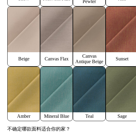
Pewter
Canvas
Beige
Canvas Flax
Sunset
Antique Beige
Amber
Mineral Blue
Teal
Sage
不确定哪款面料适合你的家？