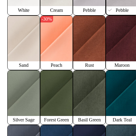
White
Cream
Pebble
Pebble
-30%
Sand
Peach
Rust
Maroon
Silver Sage
Forest Green
Basil Green
Dark Teal