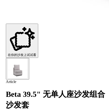
Comfort
Comfort
Comfort
Comfort
Comfort
Works
Works
Works
Works
Works
Cooper
Stella
Peroni
FlexiFit
贝
Wooden
Wooden
Wooden
通
利
Sofa
Sofa
Sofa
用
实
Leg
Leg
Leg
沙
木
发
沙
垫
发
子
腿
套
在你的沙发上试试看
Article
Beta 39.5" 无单人座沙发组合
沙发套