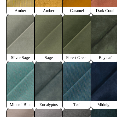
Amber
Amber
Caramel
Dark Coral
Silver Sage
Sage
Forest Green
Bayleaf
Mineral Blue
Eucalyptus
Teal
Midnight