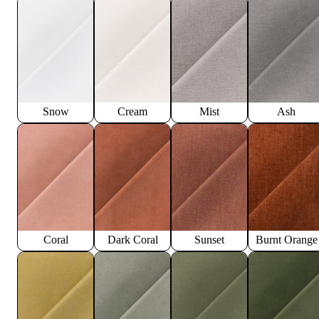
Snow
Cream
Mist
Ash
Coral
Dark Coral
Sunset
Burnt Orange