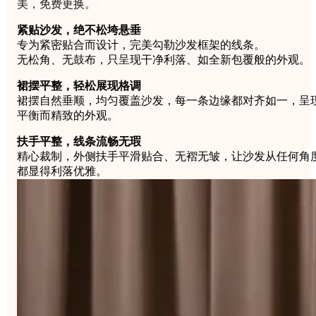
美，免费更换。
紧贴沙发，绝不松垮悬垂
专为紧密贴合而设计，完美勾勒沙发框架的线条。
无松角、无鼓布，只呈现干净利落、如全新包覆般的外观。
裙摆平整，轻松展现格调
裙摆自然垂顺，均匀覆盖沙发，每一条边缘都对齐如一，呈
平衡而精致的外观。
扶手平整，线条流畅无瑕
精心裁制，外侧扶手平滑贴合、无褶无皱，让沙发从任何角
都显得利落优雅。