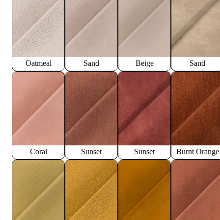
Oatmeal
Sand
Beige
Sand
Coral
Sunset
Sunset
Burnt Orange