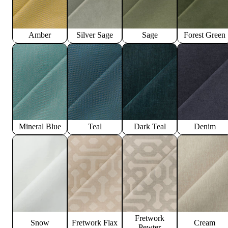
Amber
Silver Sage
Sage
Forest Green
Mineral Blue
Teal
Dark Teal
Denim
Fretwork
Snow
Fretwork Flax
Cream
Pewter