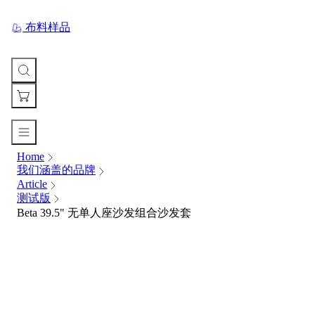
布料样品
Home
您
我们涵盖的品牌
的
Article
购
测试版
物
Beta 39.5" 无单人座沙发组合沙发套
车
Your
cart
is
currently
empty.
When