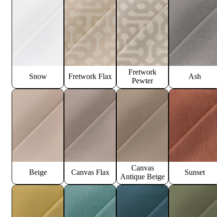
Fretwork
Snow
Fretwork Flax
Ash
Pewter
Canvas
Beige
Canvas Flax
Sunset
Antique Beige