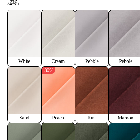
起球。
White
Cream
Pebble
Pebble
-30%
Sand
Peach
Rust
Maroon