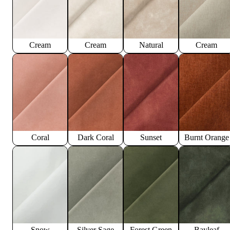
Cream
Cream
Natural
Cream
Coral
Dark Coral
Sunset
Burnt Orange
Snow
Silver Sage
Forest Green
Bayleaf