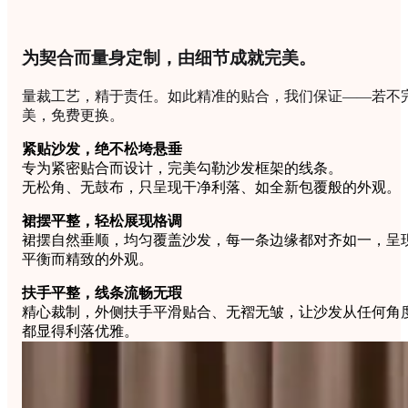
为契合而量身定制，由细节成就完美。
量裁工艺，精于责任。如此精准的贴合，我们保证——若不
美，免费更换。
紧贴沙发，绝不松垮悬垂
专为紧密贴合而设计，完美勾勒沙发框架的线条。
无松角、无鼓布，只呈现干净利落、如全新包覆般的外观。
裙摆平整，轻松展现格调
裙摆自然垂顺，均匀覆盖沙发，每一条边缘都对齐如一，呈
平衡而精致的外观。
扶手平整，线条流畅无瑕
精心裁制，外侧扶手平滑贴合、无褶无皱，让沙发从任何角
都显得利落优雅。