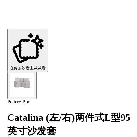
Comfort
Comfort
Comfort
Comfort
Comfort
Works
Works
Works
Works
Works
Cooper
Stella
Peroni
FlexiFit
贝
Wooden
Wooden
Wooden
通
利
Sofa
Sofa
Sofa
用
实
Leg
Leg
Leg
沙
木
发
沙
垫
发
子
腿
套
在你的沙发上试试看
Pottery Barn
Catalina (左/右)两件式L型95
英寸沙发套