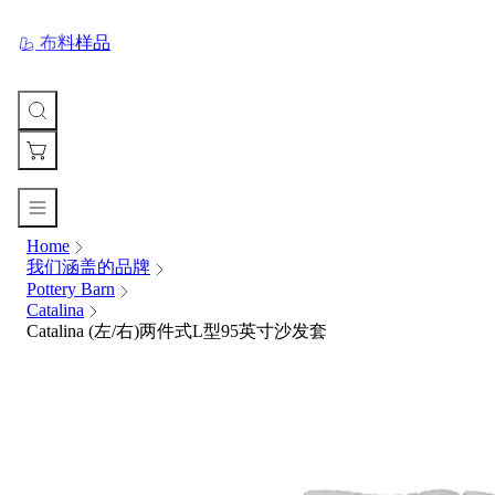
布料样品
Home
您
我们涵盖的品牌
的
Pottery Barn
购
Catalina
物
Catalina (左/右)两件式L型95英寸沙发套
车
Your
cart
is
currently
empty.
When