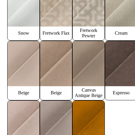
Fretwork
Snow
Fretwork Flax
Cream
Pewter
Canvas
Beige
Beige
Espresso
Antique Beige