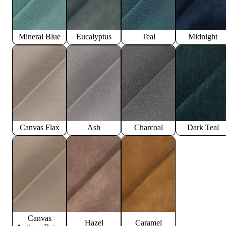
Mineral Blue
Eucalyptus
Teal
Midnight
Canvas Flax
Ash
Charcoal
Dark Teal
Canvas
Hazel
Caramel