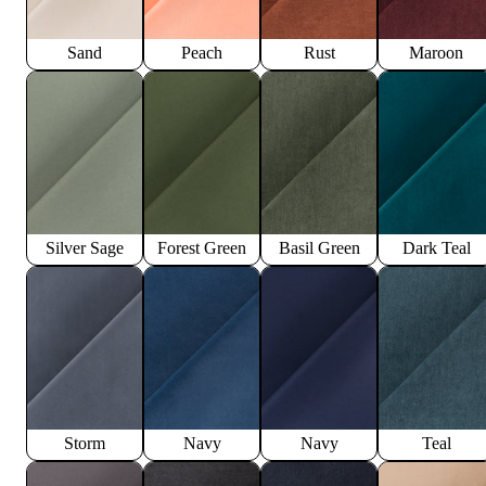
Sand
Peach
Rust
Maroon
Silver Sage
Forest Green
Basil Green
Dark Teal
Storm
Navy
Navy
Teal