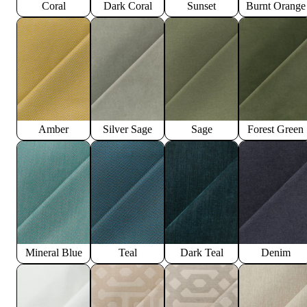
Coral
Dark Coral
Sunset
Burnt Orange
Amber
Silver Sage
Sage
Forest Green
Mineral Blue
Teal
Dark Teal
Denim