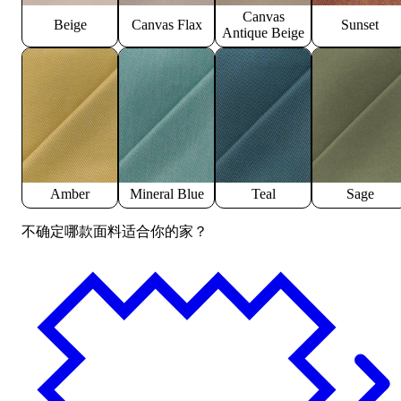
Canvas
Beige
Canvas Flax
Sunset
Antique Beige
Amber
Mineral Blue
Teal
Sage
不确定哪款面料适合你的家？