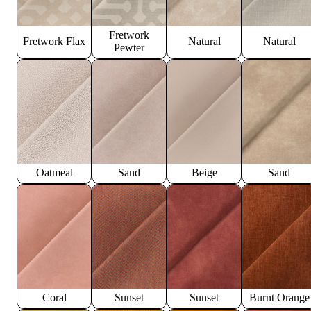
Fretwork
Fretwork Flax
Natural
Natural
Pewter
Oatmeal
Sand
Beige
Sand
Coral
Sunset
Sunset
Burnt Orange