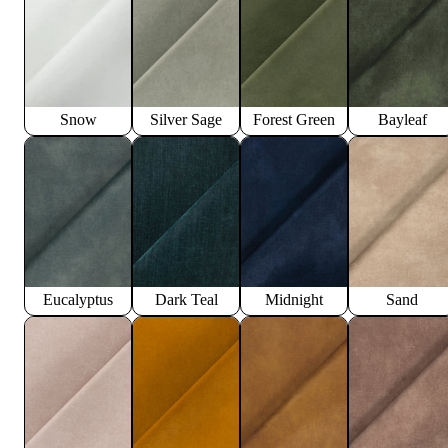
Snow
Silver Sage
Forest Green
Bayleaf
Eucalyptus
Dark Teal
Midnight
Sand