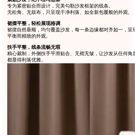
专为紧密贴合而设计，完美勾勒沙发框架的线条。
无松角、无鼓布，只呈现干净利落、如全新包覆般的外观。
裙摆平整，轻松展现格调
裙摆自然垂顺，均匀覆盖沙发，每一条边缘都对齐如一，呈
平衡而精致的外观。
扶手平整，线条流畅无瑕
精心裁制，外侧扶手平滑贴合、无褶无皱，让沙发从任何角
都显得利落优雅。