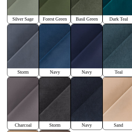
Silver Sage
Forest Green
Basil Green
Dark Teal
Storm
Navy
Navy
Teal
Charcoal
Storm
Navy
Sand