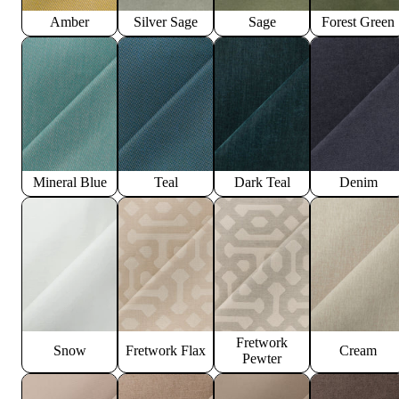
Amber
Silver Sage
Sage
Forest Green
Mineral Blue
Teal
Dark Teal
Denim
Fretwork
Snow
Fretwork Flax
Cream
Pewter