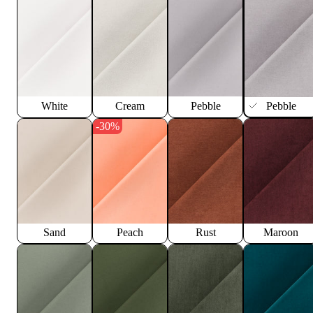
White
Cream
Pebble
Pebble
-30%
Sand
Peach
Rust
Maroon