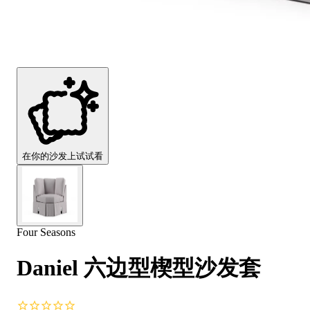
Comfort
Comfort
Comfort
Comfort
Comfort
Works
Works
Works
Works
Works
Cooper
Stella
Peroni
FlexiFit
贝
Wooden
Wooden
Wooden
通
利
Sofa
Sofa
Sofa
用
实
Leg
Leg
Leg
沙
木
发
沙
垫
发
子
腿
套
在你的沙发上试试看
Four Seasons
Daniel 六边型楔型沙发套