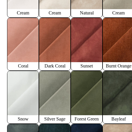
Cream
Cream
Natural
Cream
Coral
Dark Coral
Sunset
Burnt Orange
Snow
Silver Sage
Forest Green
Bayleaf