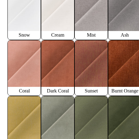
Snow
Cream
Mist
Ash
Coral
Dark Coral
Sunset
Burnt Orange