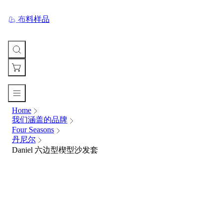
布料样品
Home
您
我们涵盖的品牌
的
Four Seasons
购
丹尼尔
物
Daniel 六边型楔型沙发套
车
Your
cart
is
currently
empty.
When