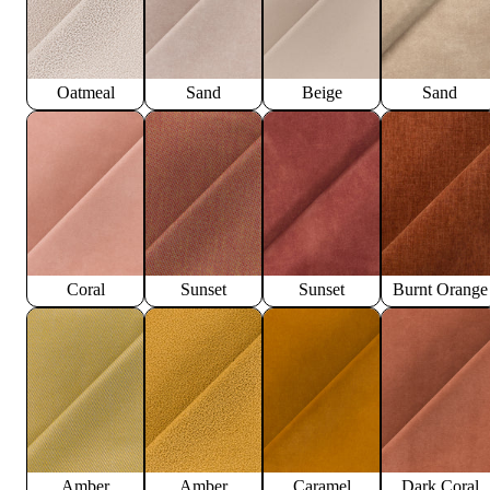
Oatmeal
Sand
Beige
Sand
Coral
Sunset
Sunset
Burnt Orange
Amber
Amber
Caramel
Dark Coral