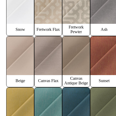
Fretwork
Snow
Fretwork Flax
Ash
Pewter
Canvas
Beige
Canvas Flax
Sunset
Antique Beige