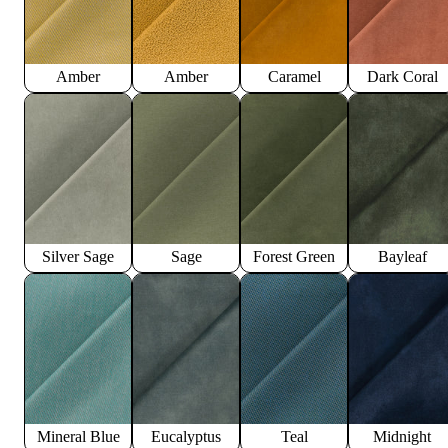
Amber
Amber
Caramel
Dark Coral
Silver Sage
Sage
Forest Green
Bayleaf
Mineral Blue
Eucalyptus
Teal
Midnight