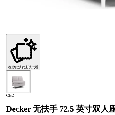
Comfort
Comfort
Comfort
Comfort
Comfort
Works
Works
Works
Works
Works
Cooper
Stella
Peroni
FlexiFit
贝
Wooden
Wooden
Wooden
通
利
Sofa
Sofa
Sofa
用
实
Leg
Leg
Leg
沙
木
发
沙
垫
发
子
腿
套
在你的沙发上试试看
CB2
Decker 无扶手 72.5 英寸双人