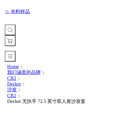
布料样品
Home
您
我们涵盖的品牌
的
CB2
购
Decker
物
沙发
车
CB2
Your
Decker 无扶手 72.5 英寸双人座沙发套
cart
is
currently
empty.
When