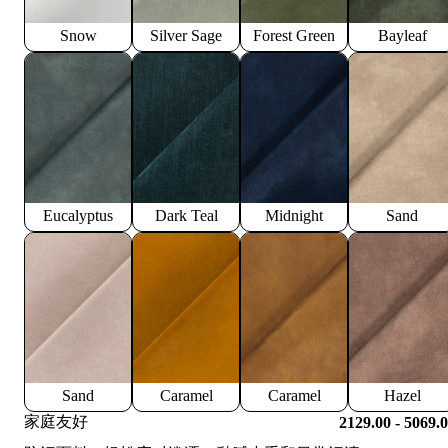
Snow
Silver Sage
Forest Green
Bayleaf
Eucalyptus
Dark Teal
Midnight
Sand
Sand
Caramel
Caramel
Hazel
家庭友好
2129.00 - 5069.