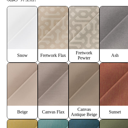
Fretwork
Snow
Fretwork Flax
Ash
Pewter
Canvas
Beige
Canvas Flax
Sunset
Antique Beige