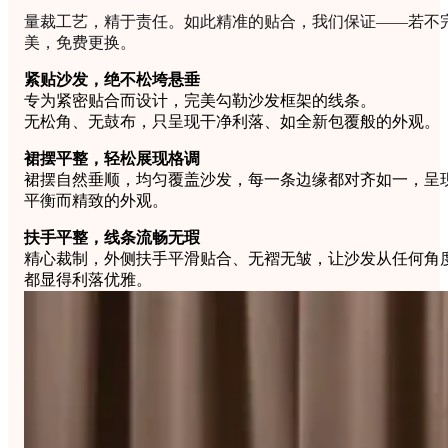
量裁工艺，精于责任。如此精准的贴合，我们保证——若不
美，免费更换。
紧贴沙发，绝不松垮悬垂
专为紧密贴合而设计，完美勾勒沙发框架的线条。
无松角、无鼓布，只呈现干净利落、如全新包覆般的外观。
裙摆平整，轻松展现格调
裙摆自然垂顺，均匀覆盖沙发，每一条边缘都对齐如一，呈
平衡而精致的外观。
扶手平整，线条流畅无瑕
精心裁制，外侧扶手平滑贴合、无褶无皱，让沙发从任何角
都显得利落优雅。