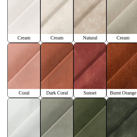
Cream
Cream
Natural
Cream
Coral
Dark Coral
Sunset
Burnt Orange