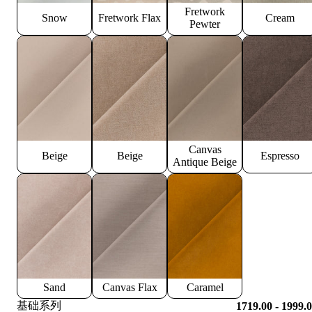
Fretwork
Snow
Fretwork Flax
Cream
Pewter
Canvas
Beige
Beige
Espresso
Antique Beige
Sand
Canvas Flax
Caramel
基础系列
1719.00 - 1999.