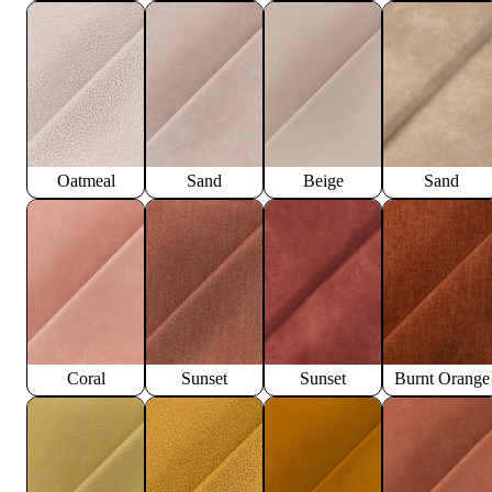
Oatmeal
Sand
Beige
Sand
Coral
Sunset
Sunset
Burnt Orange