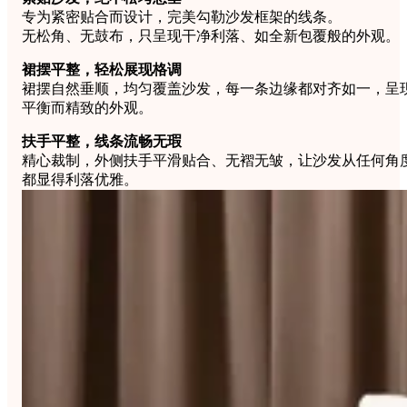
Comfort
Comfort
Comfort
Comfort
Comfort
专为紧密贴合而设计，完美勾勒沙发框架的线条。
Works
Works
Works
Works
Works
无松角、无鼓布，只呈现干净利落、如全新包覆般的外观。
Cooper
Stella
Peroni
FlexiFit
贝
裙摆平整，轻松展现格调
Wooden
Wooden
Wooden
通
利
Sofa
Sofa
Sofa
裙摆自然垂顺，均匀覆盖沙发，每一条边缘都对齐如一，呈
用
实
Leg
Leg
Leg
平衡而精致的外观。
沙
木
发
沙
扶手平整，线条流畅无瑕
垫
发
精心裁制，外侧扶手平滑贴合、无褶无皱，让沙发从任何角
子
腿
都显得利落优雅。
套