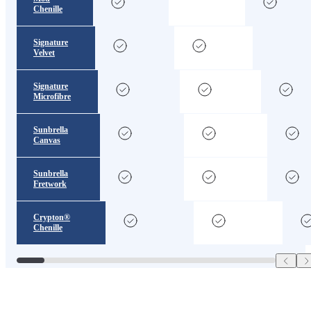
Chenille
Signature
Velvet
Signature
Microfibre
Sunbrella
Canvas
Sunbrella
Fretwork
Crypton®
Chenille