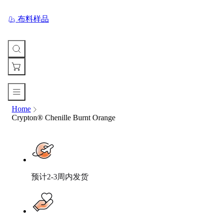
布料样品
Home
您
Crypton® Chenille Burnt Orange
的
购
物
车
Your
cart
预计2-3周内发货
is
currently
empty.
When