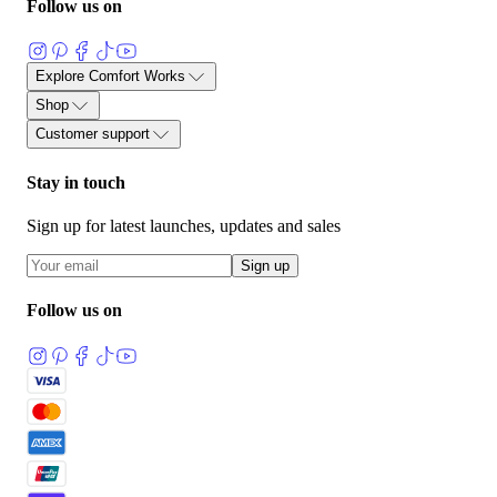
Follow us on
Explore Comfort Works
关于
部落格
用户评价与见证
产品指南
面料护理指南
沙发套指
Shop
沙发与布料术语表
加入我们
量身定制沙发套
按品牌选购
面料样品
我们的面料系列
配件
已
Customer support
产宜家沙发套
FlexiFit 通用沙发垫子套
联系我们
流程说明
运输与退货
60 天保证
面料保修
常见问题
Stay in touch
Sign up for latest launches, updates and sales
Sign up
Follow us on