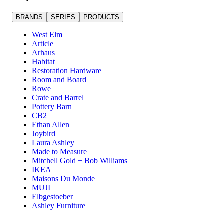
系。
BRANDS
SERIES
PRODUCTS
West Elm
Article
Arhaus
Habitat
Restoration Hardware
Room and Board
Rowe
Crate and Barrel
Pottery Barn
CB2
Ethan Allen
Joybird
Laura Ashley
Made to Measure
Mitchell Gold + Bob Williams
IKEA
Maisons Du Monde
MUJI
Elbgestoeber
Ashley Furniture