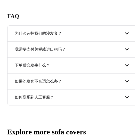
FAQ
为什么选择我们的沙发套？
Comfort Works 手工沙发套
为我们的面料提供行业领先
我需要支付关税或进口税吗？
的 3 年质保，无论是有宠物、孩子还是喜欢活力生活
方式，你都一定能找到最适合你的沙发套。您的满意
所有进口税费均已包含在您的付款中，您在欧盟和英
对我们至关重要，因此我们推出了 60 天“In Love
下单后会发生什么？
国收货时无需支付任何额外费用。对于其他国家，
Again”保证——新沙发套使用 60 天后，如果不合适或
Comfort Works 不对订单配送过程中产生的任何海关税
表现不佳，我们会为您妥善解决。通过我们的风格选
在每一个环节，我们都会通过电子邮件向您更新订单
费或进口费用负责，也无法保证您需要支付的税费金
如果沙发套不合适怎么办？
择，您可以保持沙发的原始外观，或将其变为独特的
进展。下单后，我们的在线支付平台会为您开具发
额。最好的确认方式是在下单前致电您当地的海关办
个性之作。
票，并在大约24小时后发送订单确认邮件。对于某些
公室，如果仍有疑问，请
给我们留言
，我们会尽力为
收到产品后出现一些松动是正常现象，按照我们的护
沙发型号，您需要按照邮件中的说明测量您的沙发。
如何联系到人工客服？
您提供帮助！
理指南清洗后一般可以解决。但是，如果尺码问题较
如果没有收到我们的邮件，请检查您的垃圾邮箱，或
为严重，请您在收到订单后30天内
发送电子邮件给我
给我们留言
以便跟进。仅在确认之后，您的订单才会
作为一家服务全球的公司，您可以通过
发送电子邮件
们
，说明您的尺寸问题，我们将根据 Comfort Works 保
进入生产、质检和发货环节，并会将物流单号发送给
给我们
，这样我们会更有效地为您服务，尤其是当涉
证政策为您安排修理或更换的可能性。
您。之后您通常可在一周左右收到沙发套。
及到您沙发照片时，我们会努力在12-24个工作小时内
回复您。如有简单咨询，您也可以在周一至周五上午9
Explore more sofa covers
点到下午6点（GMT+8）致电+613 9015 9789与我们联