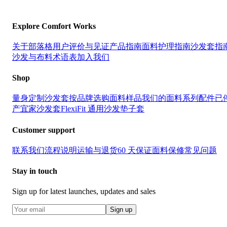
Explore Comfort Works
关于
部落格
用户评价与见证
产品指南
面料护理指南
沙发套指
沙发与布料术语表
加入我们
Shop
量身定制沙发套
按品牌选购
面料样品
我们的面料系列
配件
已
产宜家沙发套
FlexiFit 通用沙发垫子套
Customer support
联系我们
流程说明
运输与退货
60 天保证
面料保修
常见问题
Stay in touch
Sign up for latest launches, updates and sales
Sign up