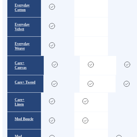
Everyday
Cotton
Everyday
Velvet
Everyday
Weave
Care+
Canvas
Care+ Tweed
Care+
Linen
Mod Boucle
Mod