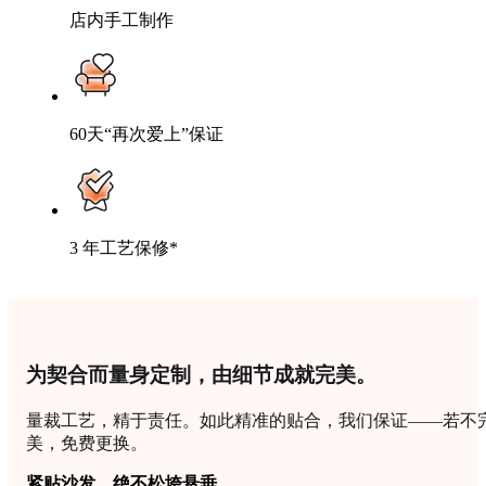
you
店内手工制作
add
products,
they'll
appear
here.
60天“再次爱上”保证
Start
shopping
You
may
also
like
3 年工艺保修*
为契合而量身定制，由细节成就完美。
量裁工艺，精于责任。如此精准的贴合，我们保证——若不
美，免费更换。
紧贴沙发，绝不松垮悬垂