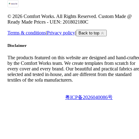
© 2026 Comfort Works. All Rights Reserved. Custom Made @
Ready Made Prices - UEN: 201802180C
Terms & conditions
|
Privacy policy
|
Back to top
Disclaimer
The products featured on this website are designed and hand-crafte
by the Comfort Works team. We create templates from scratch for
every cover and every brand. Our beautiful and practical fabrics ar
selected and tested in-house, and are different from the standard
textiles of the sofa manufacturers.
地址：深圳市龙岗区横岗街道六约北社区吉榕路30号A栋301
(0755) 8939 9284 |
粤ICP备2026040086号
粤公网安备44030002012785号