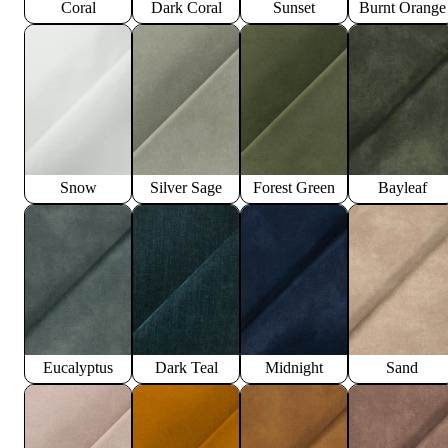
Coral
Dark Coral
Sunset
Burnt Orange
Snow
Silver Sage
Forest Green
Bayleaf
Eucalyptus
Dark Teal
Midnight
Sand