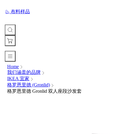
布料样品
Home
您
我们涵盖的品牌
的
IKEA 宜家
购
格罗恩里德 (Gronlid)
物
格罗恩里德 Gronlid 双人座段沙发套
车
Your
cart
is
currently
empty.
When