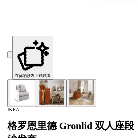
Comfort
Comfort
Comfort
Comfort
Comfort
Works
Works
Works
Works
Works
Cooper
Stella
Peroni
FlexiFit
贝
Wooden
Wooden
Wooden
通
利
Sofa
Sofa
Sofa
用
实
Leg
Leg
Leg
沙
木
发
沙
垫
发
子
腿
套
在你的沙发上试试看
IKEA
格罗恩里德 Gronlid 双人座段