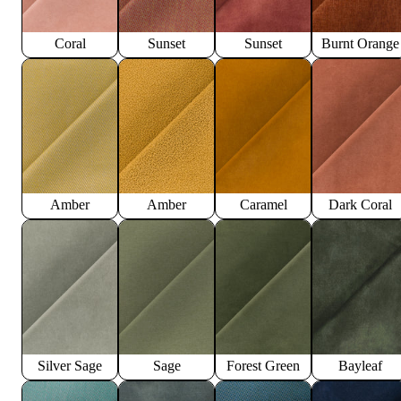
Coral
Sunset
Sunset
Burnt Orange
Amber
Amber
Caramel
Dark Coral
Silver Sage
Sage
Forest Green
Bayleaf