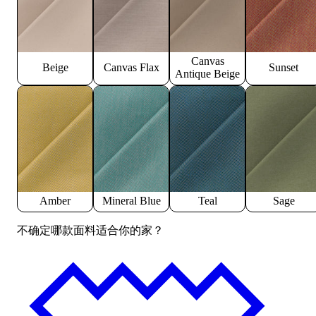
Canvas
Beige
Canvas Flax
Sunset
Antique Beige
Amber
Mineral Blue
Teal
Sage
不确定哪款面料适合你的家？