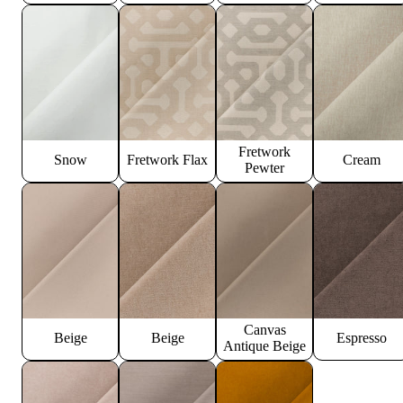
Fretwork
Snow
Fretwork Flax
Cream
Pewter
Canvas
Beige
Beige
Espresso
Antique Beige