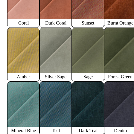
Coral
Dark Coral
Sunset
Burnt Orange
Amber
Silver Sage
Sage
Forest Green
Mineral Blue
Teal
Dark Teal
Denim