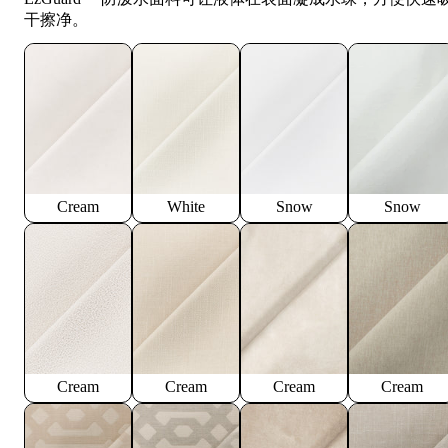
干擦净。
Cream
White
Snow
Snow
Cream
Cream
Cream
Cream