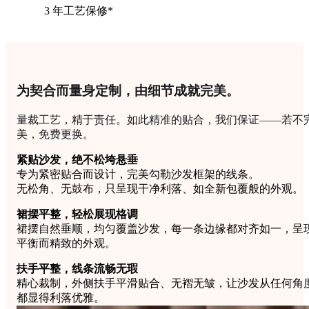
3 年工艺保修*
为契合而量身定制，由细节成就完美。
量裁工艺，精于责任。如此精准的贴合，我们保证——若不
美，免费更换。
紧贴沙发，绝不松垮悬垂
专为紧密贴合而设计，完美勾勒沙发框架的线条。
无松角、无鼓布，只呈现干净利落、如全新包覆般的外观。
裙摆平整，轻松展现格调
裙摆自然垂顺，均匀覆盖沙发，每一条边缘都对齐如一，呈
平衡而精致的外观。
扶手平整，线条流畅无瑕
精心裁制，外侧扶手平滑贴合、无褶无皱，让沙发从任何角
都显得利落优雅。