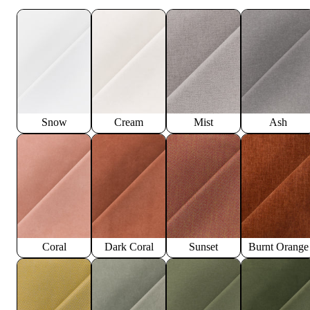
Snow
Cream
Mist
Ash
Coral
Dark Coral
Sunset
Burnt Orange