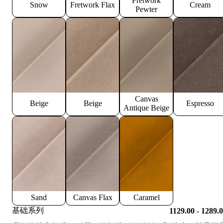
Fretwork
Snow
Fretwork Flax
Cream
Pewter
Canvas
Beige
Beige
Espresso
Antique Beige
Sand
Canvas Flax
Caramel
基础系列
1129.00 - 1289.