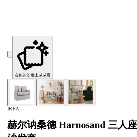
Comfort
Comfort
Comfort
Comfort
Comfort
Works
Works
Works
Works
Works
Cooper
Stella
Peroni
FlexiFit
贝
Wooden
Wooden
Wooden
通
利
Sofa
Sofa
Sofa
用
实
Leg
Leg
Leg
沙
木
发
沙
垫
发
子
腿
套
在你的沙发上试试看
IKEA
赫尔讷桑德 Harnosand 三人