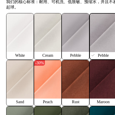
我们的核心标准：耐用、可机洗、低致敏、预缩水，并且不
起球。
White
Cream
Pebble
Pebble
-30%
Sand
Peach
Rust
Maroon