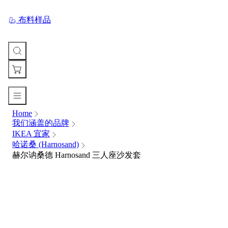
布料样品
Home
您
我们涵盖的品牌
的
IKEA 宜家
购
哈诺桑 (Harnosand)
物
赫尔讷桑德 Harnosand 三人座沙发套
车
Your
cart
is
currently
empty.
When