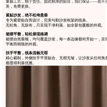
量裁工艺，精于责任。如此精准的贴合，我们保证——若不
美，免费更换。
紧贴沙发，绝不松垮悬垂
专为紧密贴合而设计，完美勾勒沙发框架的线条。
无松角、无鼓布，只呈现干净利落、如全新包覆般的外观。
裙摆平整，轻松展现格调
裙摆自然垂顺，均匀覆盖沙发，每一条边缘都对齐如一，呈
平衡而精致的外观。
扶手平整，线条流畅无瑕
精心裁制，外侧扶手平滑贴合、无褶无皱，让沙发从任何角
都显得利落优雅。