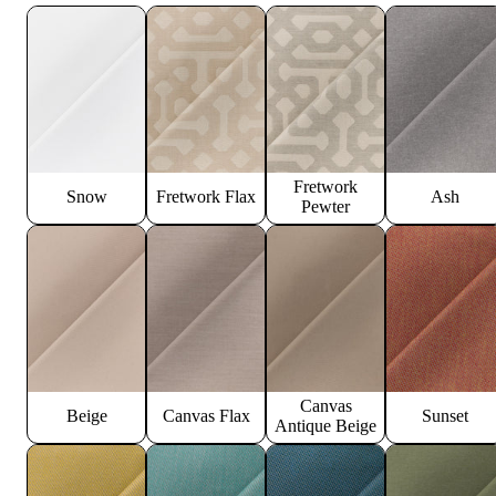
Fretwork
Snow
Fretwork Flax
Ash
Pewter
Canvas
Beige
Canvas Flax
Sunset
Antique Beige