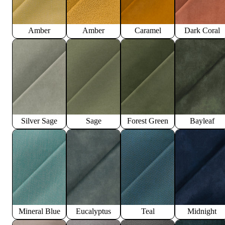
Amber
Amber
Caramel
Dark Coral
Silver Sage
Sage
Forest Green
Bayleaf
Mineral Blue
Eucalyptus
Teal
Midnight