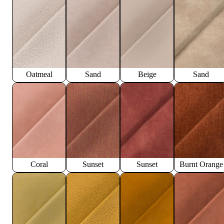
Oatmeal
Sand
Beige
Sand
Coral
Sunset
Sunset
Burnt Orange