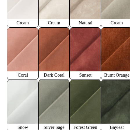
Cream
Cream
Natural
Cream
Coral
Dark Coral
Sunset
Burnt Orange
Snow
Silver Sage
Forest Green
Bayleaf