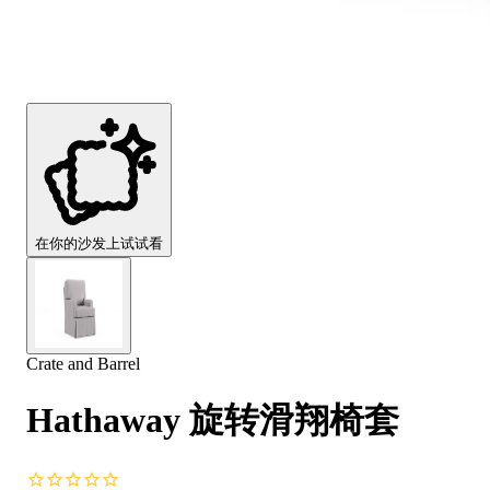
Comfort
Comfort
Comfort
Comfort
Comfort
Works
Works
Works
Works
Works
Cooper
Stella
Peroni
FlexiFit
贝
Wooden
Wooden
Wooden
通
利
Sofa
Sofa
Sofa
用
实
Leg
Leg
Leg
沙
木
发
沙
垫
发
子
腿
套
在你的沙发上试试看
Crate and Barrel
Hathaway 旋转滑翔椅套