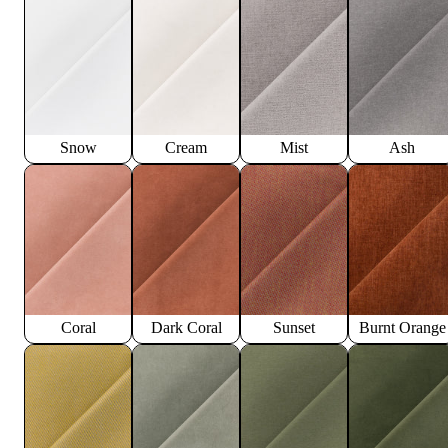
Snow
Cream
Mist
Ash
Coral
Dark Coral
Sunset
Burnt Orange