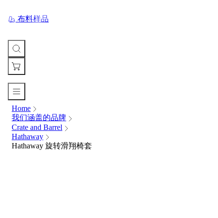
布料样品
Home
您
我们涵盖的品牌
的
Crate and Barrel
购
Hathaway
物
Hathaway 旋转滑翔椅套
车
Your
cart
is
currently
empty.
When