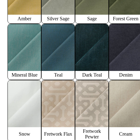
Amber
Silver Sage
Sage
Forest Green
Mineral Blue
Teal
Dark Teal
Denim
Fretwork
Snow
Fretwork Flax
Cream
Pewter