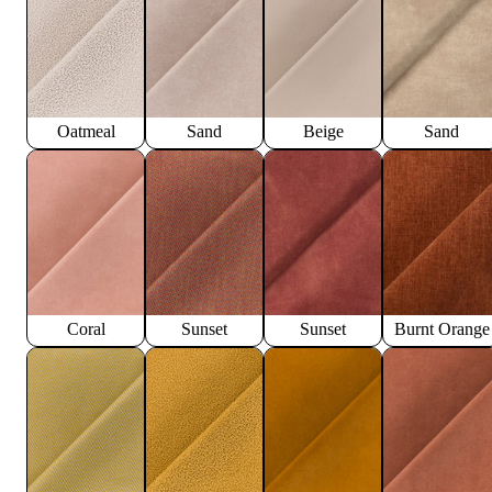
Oatmeal
Sand
Beige
Sand
Coral
Sunset
Sunset
Burnt Orange