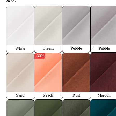
White
Cream
Pebble
Pebble
-30%
Sand
Peach
Rust
Maroon