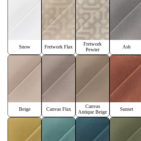
Fretwork
Snow
Fretwork Flax
Ash
Pewter
Canvas
Beige
Canvas Flax
Sunset
Antique Beige