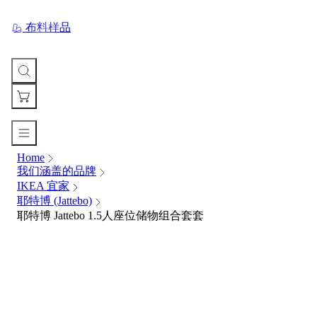
布料样品
Home
您
我们涵盖的品牌
的
IKEA 宜家
购
耶特博 (Jattebo)
物
耶特博 Jattebo 1.5人座位储物组合套套
车
Your
cart
is
currently
empty.
When