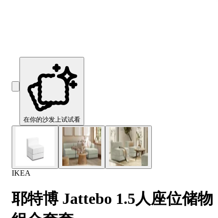
Comfort
Comfort
Comfort
Comfort
Comfort
Works
Works
Works
Works
Works
Cooper
Stella
Peroni
FlexiFit
贝
Wooden
Wooden
Wooden
通
利
Sofa
Sofa
Sofa
用
实
Leg
Leg
Leg
沙
木
发
沙
垫
发
子
腿
套
在你的沙发上试试看
IKEA
耶特博 Jattebo 1.5人座位储物