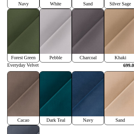
Navy
White
Sand
Silver Sage
Forest Green
Pebble
Charcoal
Khaki
Everyday Velvet
699.
Cacao
Dark Teal
Navy
Sand