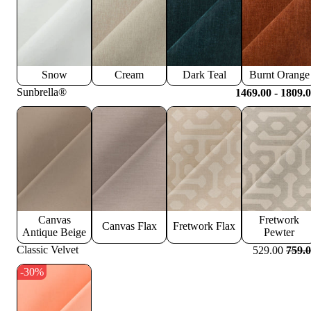
Snow
Cream
Dark Teal
Burnt Orange
Sunbrella®
1469.00 - 1809.
Canvas
Fretwork
Canvas Flax
Fretwork Flax
Antique Beige
Pewter
Classic Velvet
529.00
759.
-30%