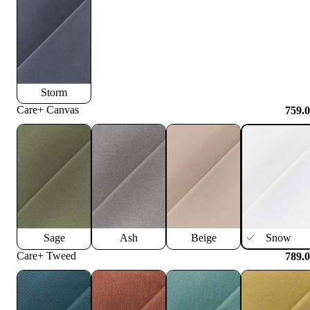
Storm
Care+ Canvas
759.
Sage
Ash
Beige
Snow
Care+ Tweed
789.