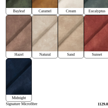
Bayleaf
Caramel
Cream
Eucalyptus
Hazel
Natural
Sand
Sunset
Midnight
Signature Microfibre
1129.