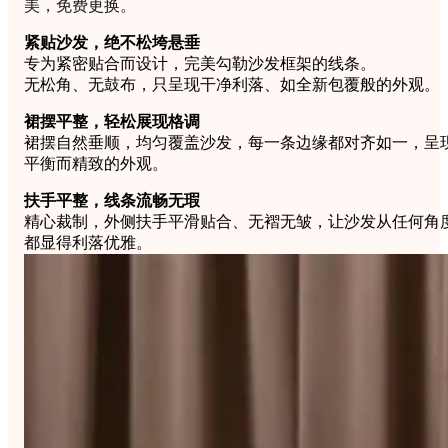
美，免费更换。
紧贴沙发，绝不松垮悬垂
专为紧密贴合而设计，完美勾勒沙发框架的线条。
无松角、无鼓布，只呈现干净利落、如全新包覆般的外观。
裙摆平整，轻松展现格调
裙摆自然垂顺，均匀覆盖沙发，每一条边缘都对齐如一，呈
平衡而精致的外观。
扶手平整，线条流畅无瑕
精心裁制，外侧扶手平滑贴合、无褶无皱，让沙发从任何角
都显得利落优雅。