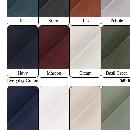
Teal
Storm
Rust
Pebble
Navy
Maroon
Cream
Basil Green
Everyday Cotton
649.