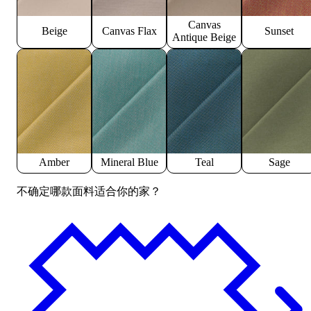
Canvas
Beige
Canvas Flax
Sunset
Antique Beige
Amber
Mineral Blue
Teal
Sage
不确定哪款面料适合你的家？