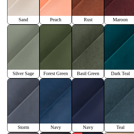
Sand
Peach
Rust
Maroon
Silver Sage
Forest Green
Basil Green
Dark Teal
Storm
Navy
Navy
Teal