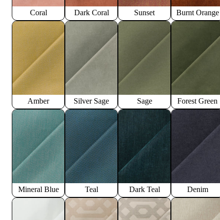
Coral
Dark Coral
Sunset
Burnt Orange
Amber
Silver Sage
Sage
Forest Green
Mineral Blue
Teal
Dark Teal
Denim