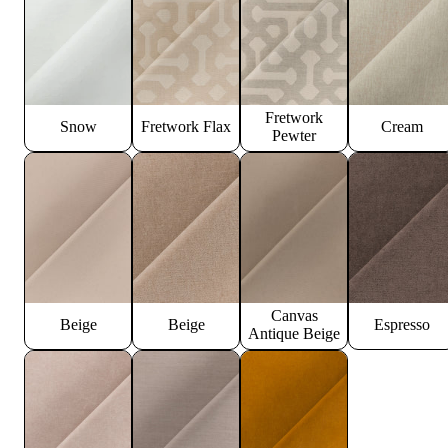
Fretwork
Snow
Fretwork Flax
Cream
Pewter
Canvas
Beige
Beige
Espresso
Antique Beige