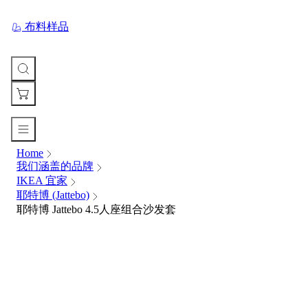
布料样品
Home
您
我们涵盖的品牌
的
IKEA 宜家
购
耶特博 (Jattebo)
物
耶特博 Jattebo 4.5人座组合沙发套
车
Your
cart
is
currently
empty.
When