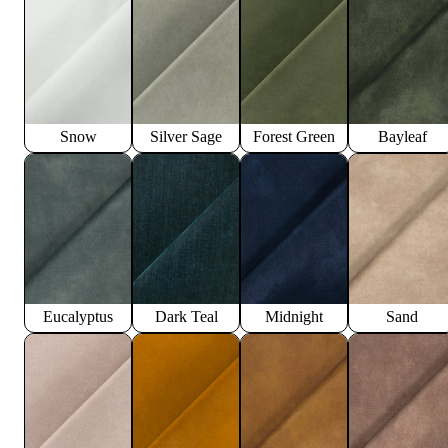
Snow
Silver Sage
Forest Green
Bayleaf
Eucalyptus
Dark Teal
Midnight
Sand