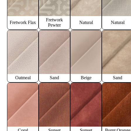
Fretwork
Fretwork Flax
Natural
Natural
Pewter
Oatmeal
Sand
Beige
Sand
Coral
Sunset
Sunset
Burnt Orange