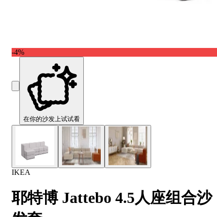
Comfort
Comfort
Comfort
Comfort
Comfort
Works
Works
Works
Works
Works
Cooper
Stella
Peroni
FlexiFit
贝
Wooden
Wooden
Wooden
通
利
Sofa
Sofa
Sofa
用
实
-4%
Leg
Leg
Leg
沙
木
发
沙
垫
发
子
腿
套
在你的沙发上试试看
IKEA
耶特博 Jattebo 4.5人座组合沙