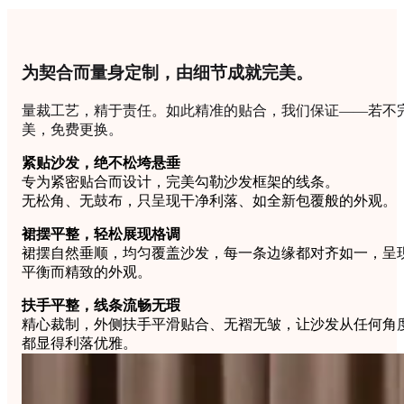
为契合而量身定制，由细节成就完美。
量裁工艺，精于责任。如此精准的贴合，我们保证——若不
美，免费更换。
紧贴沙发，绝不松垮悬垂
专为紧密贴合而设计，完美勾勒沙发框架的线条。
无松角、无鼓布，只呈现干净利落、如全新包覆般的外观。
裙摆平整，轻松展现格调
裙摆自然垂顺，均匀覆盖沙发，每一条边缘都对齐如一，呈
平衡而精致的外观。
扶手平整，线条流畅无瑕
精心裁制，外侧扶手平滑贴合、无褶无皱，让沙发从任何角
都显得利落优雅。