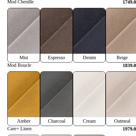
Mod Chenille
1749.
Mist
Espresso
Denim
Beige
Mod Boucle
1839.
Amber
Charcoal
Cream
Oatmeal
Care+ Linen
1979.