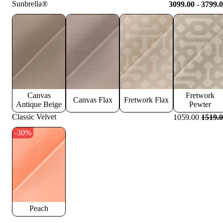
Sunbrella®
3099.00 - 3799.
Canvas
Fretwork
Canvas Flax
Fretwork Flax
Antique Beige
Pewter
Classic Velvet
1059.00
1519.
-30%
Peach