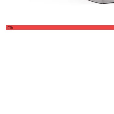
Comfort
Comfort
Comfort
Comfort
Comfort
Works
Works
Works
Works
Works
Cooper
Stella
Peroni
FlexiFit
贝
Wooden
Wooden
Wooden
通
利
Sofa
Sofa
Sofa
用
实
-4%
Leg
Leg
Leg
沙
木
发
沙
垫
发
子
腿
套