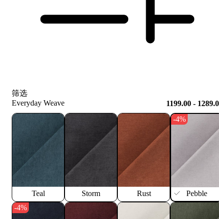
筛选
Everyday Weave
1199.00 - 1289.
-4%
Teal
Storm
Rust
Pebble
-4%