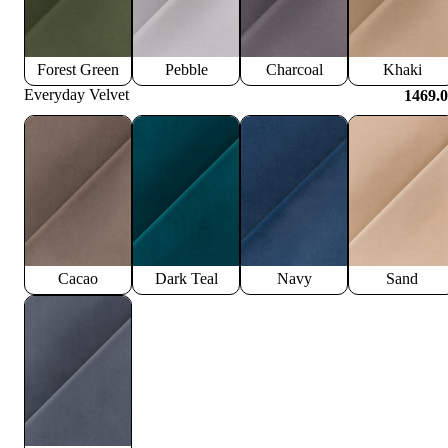
Forest Green
Pebble
Charcoal
Khaki
Everyday Velvet
1469.
Cacao
Dark Teal
Navy
Sand