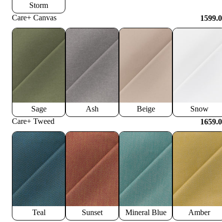
Storm
Care+ Canvas
1599.
Sage
Ash
Beige
Snow
Care+ Tweed
1659.
Teal
Sunset
Mineral Blue
Amber