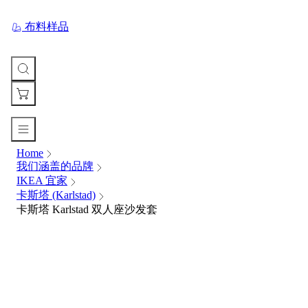
布料样品
Home
您
我们涵盖的品牌
的
IKEA 宜家
购
卡斯塔 (Karlstad)
物
卡斯塔 Karlstad 双人座沙发套
车
Your
cart
is
currently
empty.
When