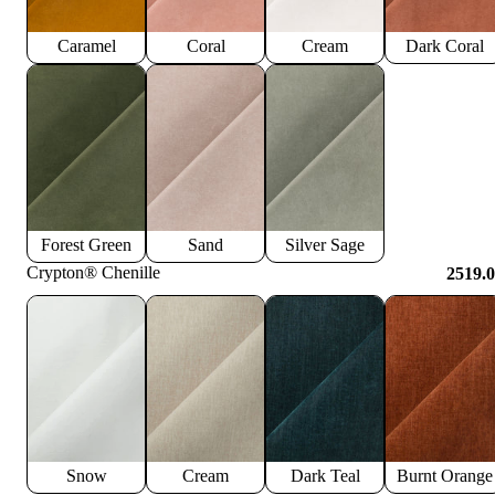
Caramel
Coral
Cream
Dark Coral
Forest Green
Sand
Silver Sage
Crypton® Chenille
2519.
Snow
Cream
Dark Teal
Burnt Orange