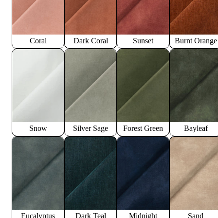
Coral
Dark Coral
Sunset
Burnt Orange
Snow
Silver Sage
Forest Green
Bayleaf
Eucalyptus
Dark Teal
Midnight
Sand