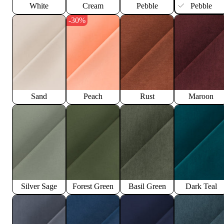
White
Cream
Pebble
Pebble
-30%
Sand
Peach
Rust
Maroon
Silver Sage
Forest Green
Basil Green
Dark Teal