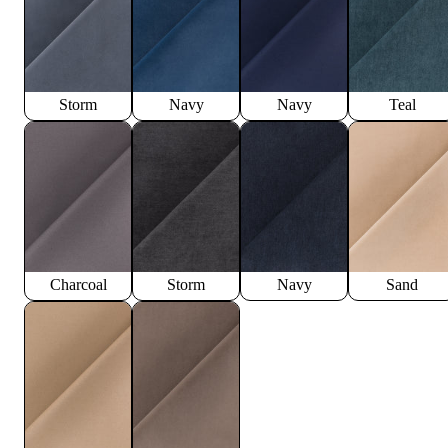
Storm
Navy
Navy
Teal
Charcoal
Storm
Navy
Sand