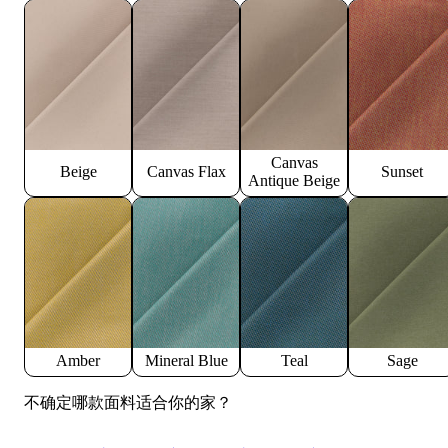
Canvas
Beige
Canvas Flax
Sunset
Antique Beige
Amber
Mineral Blue
Teal
Sage
不确定哪款面料适合你的家？