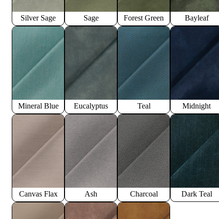
Silver Sage
Sage
Forest Green
Bayleaf
Mineral Blue
Eucalyptus
Teal
Midnight
Canvas Flax
Ash
Charcoal
Dark Teal