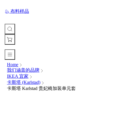
布料样品
Home
您
我们涵盖的品牌
的
IKEA 宜家
购
卡斯塔 (Karlstad)
物
卡斯塔 Karlstad 贵妃椅加装单元套
车
Your
cart
is
currently
empty.
When