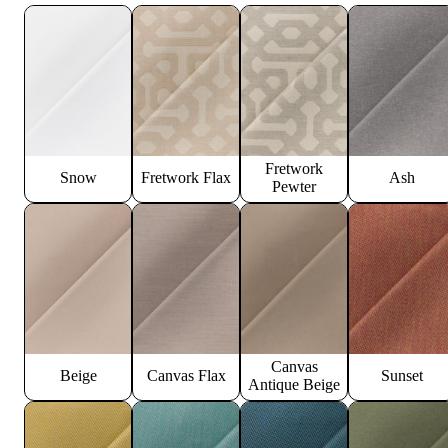
Fretwork
Snow
Fretwork Flax
Ash
Pewter
Canvas
Beige
Canvas Flax
Sunset
Antique Beige