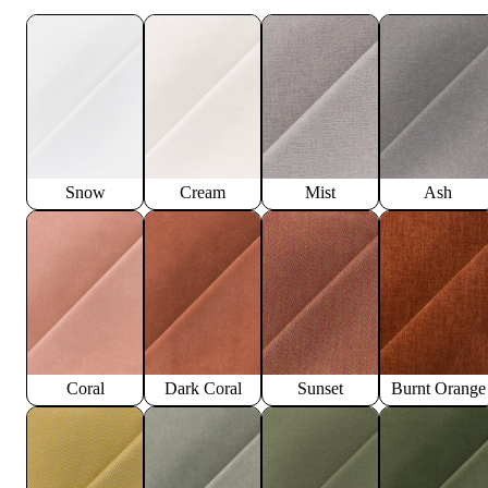
Snow
Cream
Mist
Ash
Coral
Dark Coral
Sunset
Burnt Orange