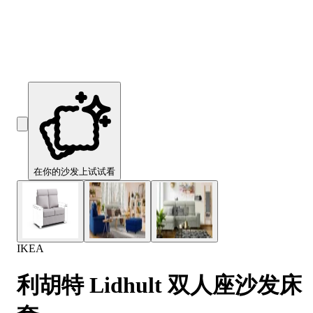
Comfort
Comfort
Comfort
Comfort
Comfort
Works
Works
Works
Works
Works
Cooper
Stella
Peroni
FlexiFit
贝
Wooden
Wooden
Wooden
通
利
Sofa
Sofa
Sofa
用
实
Leg
Leg
Leg
沙
木
发
沙
垫
发
子
腿
套
在你的沙发上试试看
IKEA
利胡特 Lidhult 双人座沙发床