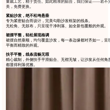
量裁工艺，精于责任。如此精准的贴合，我们保证——若不
美，免费更换。
紧贴沙发，绝不松垮悬垂
专为紧密贴合而设计，完美勾勒沙发框架的线条。
无松角、无鼓布，只呈现干净利落、如全新包覆般的外观。
裙摆平整，轻松展现格调
裙摆自然垂顺，均匀覆盖沙发，每一条边缘都对齐如一，呈
平衡而精致的外观。
扶手平整，线条流畅无瑕
精心裁制，外侧扶手平滑贴合、无褶无皱，让沙发从任何角
都显得利落优雅。