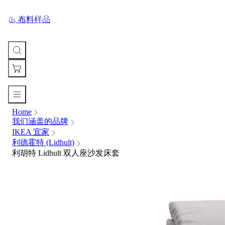
布料样品
Home
您
我们涵盖的品牌
的
IKEA 宜家
购
利德霍特 (Lidhult)
物
利胡特 Lidhult 双人座沙发床套
车
Your
cart
is
currently
empty.
When