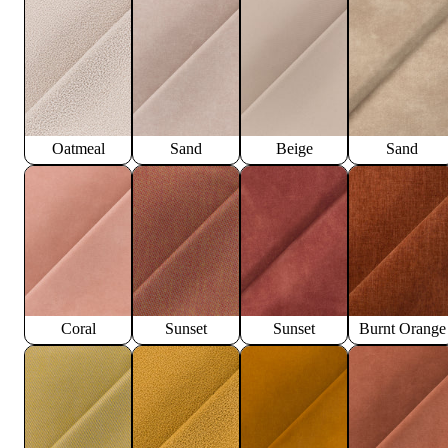
Oatmeal
Sand
Beige
Sand
Coral
Sunset
Sunset
Burnt Orange