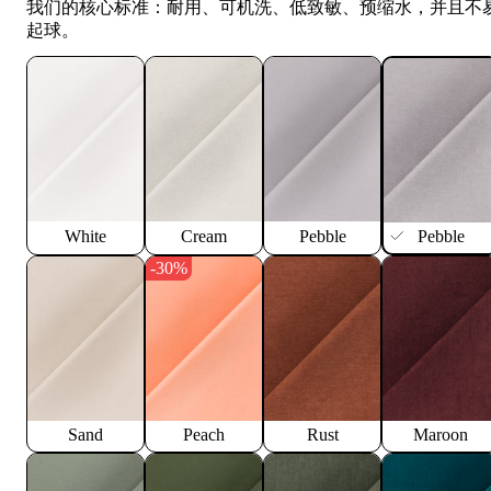
我们的核心标准：耐用、可机洗、低致敏、预缩水，并且不
起球。
White
Cream
Pebble
Pebble
-30%
Sand
Peach
Rust
Maroon