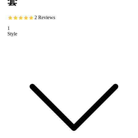
套
2
Reviews
1
Style