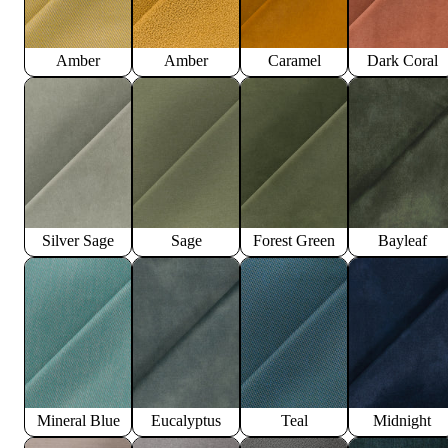
Amber
Amber
Caramel
Dark Coral
Silver Sage
Sage
Forest Green
Bayleaf
Mineral Blue
Eucalyptus
Teal
Midnight