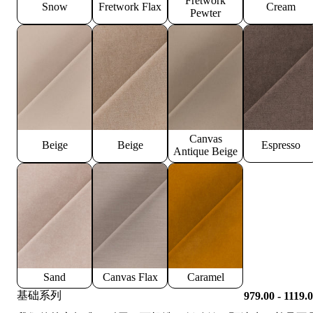
Fretwork
Snow
Fretwork Flax
Cream
Pewter
Canvas
Beige
Beige
Espresso
Antique Beige
Sand
Canvas Flax
Caramel
基础系列
979.00 - 1119.