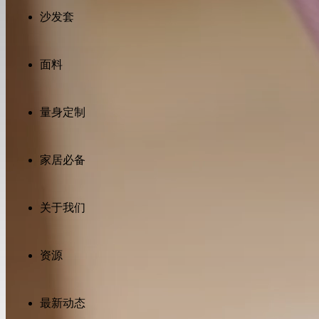
may
沙发套
also
like
面料
量身定制
家居必备
Comfort
Comfort
Comfort
Comfort
Comfort
关于我们
Works
Works
Works
Works
Works
Cooper
Stella
Peroni
FlexiFit
贝
资源
Wooden
Wooden
Wooden
通
利
Sofa
Sofa
Sofa
用
实
Leg
Leg
Leg
沙
木
发
最新动态
沙
垫
发