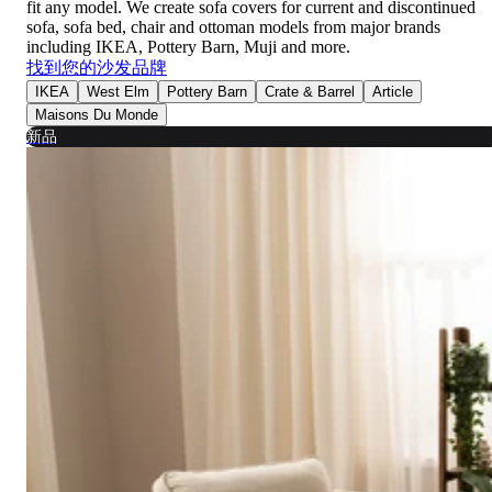
fit any model. We create sofa covers for current and discontinued
sofa, sofa bed, chair and ottoman models from major brands
including IKEA, Pottery Barn, Muji and more.
找到您的沙发品牌
IKEA
West Elm
Pottery Barn
Crate & Barrel
Article
Maisons Du Monde
新品