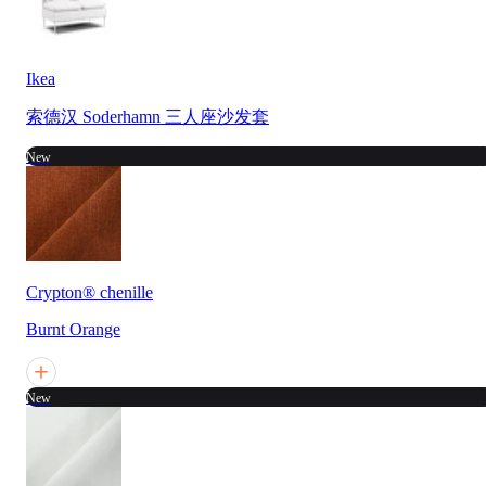
Ikea
索德汉 Soderhamn 三人座沙发套
New
Crypton® chenille
Burnt Orange
New