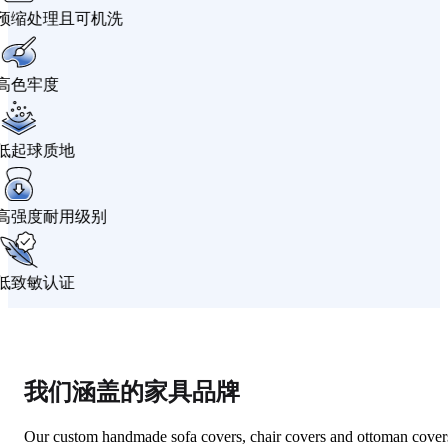
洗
我们涵盖的家具品牌
Our custom handmade sofa covers, chair covers and ottoman cover