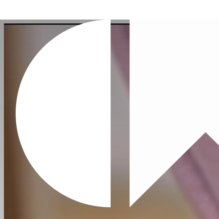
您
的
购
物
车
Your
cart
is
currently
empty.
When
you
add
products,
they'll
appear
here.
Start
shopping
You