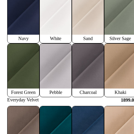
Navy
White
Sand
Silver Sage
Forest Green
Pebble
Charcoal
Khaki
Everyday Velvet
1899.