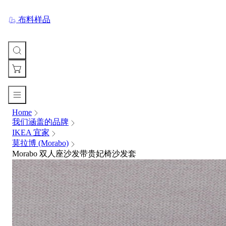
布料样品
Home
您
我们涵盖的品牌
的
IKEA 宜家
购
莫拉博 (Morabo)
物
Morabo 双人座沙发带贵妃椅沙发套
车
Your
cart
is
currently
empty.
When