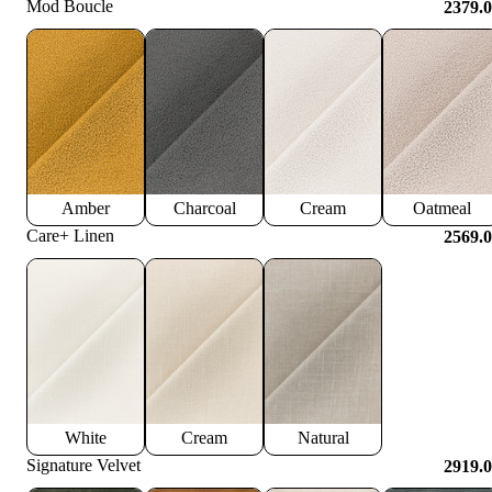
Mod Boucle
2379.
Amber
Charcoal
Cream
Oatmeal
Care+ Linen
2569.
White
Cream
Natural
Signature Velvet
2919.