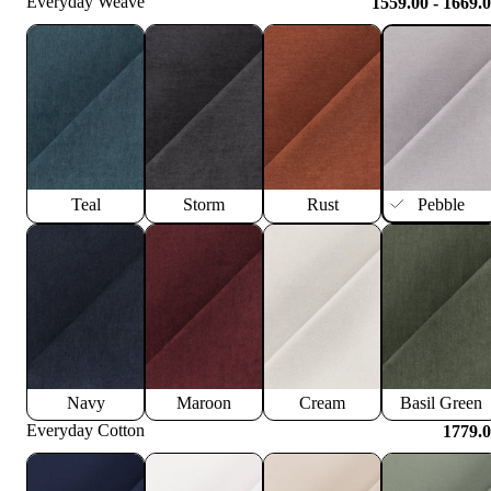
Everyday Weave
1559.00 - 1669.
Teal
Storm
Rust
Pebble
Navy
Maroon
Cream
Basil Green
Everyday Cotton
1779.