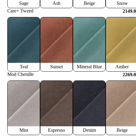
Sage
Ash
Beige
Snow
Care+ Tweed
2149.
Teal
Sunset
Mineral Blue
Amber
Mod Chenille
2269.
Mist
Espresso
Denim
Beige