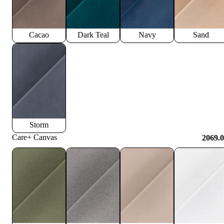
Cacao
Dark Teal
Navy
Sand
Storm
Care+ Canvas
2069.