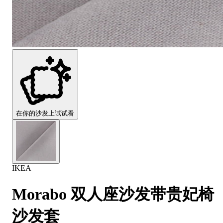
Comfort
Comfort
Comfort
Comfort
Comfort
Works
Works
Works
Works
Works
Cooper
Stella
Peroni
FlexiFit
贝
Wooden
Wooden
Wooden
通
利
Sofa
Sofa
Sofa
用
实
Leg
Leg
Leg
沙
木
发
沙
垫
发
子
腿
套
在你的沙发上试试看
IKEA
Morabo 双人座沙发带贵妃椅
沙发套