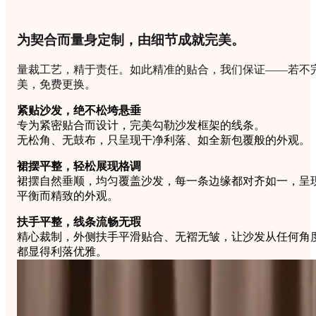
为契合而量身定制，由细节成就完美。
量裁工艺，精于责任。如此精准的贴合，我们保证——若不
美，免费更换。
紧贴沙发，绝不松垮悬垂
专为紧密贴合而设计，完美勾勒沙发框架的线条。
无松角、无鼓布，只呈现干净利落、如全新包覆般的外观。
裙摆平整，轻松展现格调
裙摆自然垂顺，均匀覆盖沙发，每一条边缘都对齐如一，呈
平衡而精致的外观。
扶手平整，线条流畅无瑕
精心裁制，外侧扶手平滑贴合、无褶无皱，让沙发从任何角
都显得利落优雅。