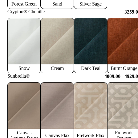
Forest Green
Sand
Silver Sage
Crypton® Chenille
3259.
Snow
Cream
Dark Teal
Burnt Orange
Sunbrella®
4009.00 - 4929.
Canvas
Fretwork
Canvas Flax
Fretwork Flax