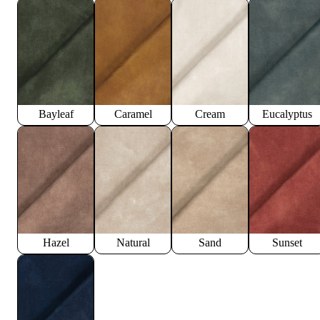
Bayleaf
Caramel
Cream
Eucalyptus
Hazel
Natural
Sand
Sunset