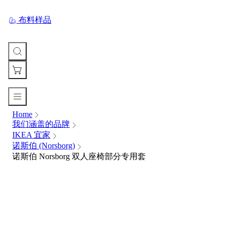
布料样品
Home
您
我们涵盖的品牌
的
IKEA 宜家
购
诺斯伯 (Norsborg)
物
诺斯伯 Norsborg 双人座椅部分专用套
车
Your
cart
is
currently
empty.
When