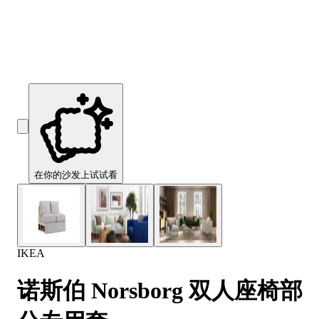
Comfort
Comfort
Comfort
Comfort
Comfort
Works
Works
Works
Works
Works
Cooper
Stella
Peroni
FlexiFit
贝
Wooden
Wooden
Wooden
通
利
Sofa
Sofa
Sofa
用
实
Leg
Leg
Leg
沙
木
发
沙
垫
发
子
腿
套
在你的沙发上试试看
IKEA
诺斯伯 Norsborg 双人座椅部