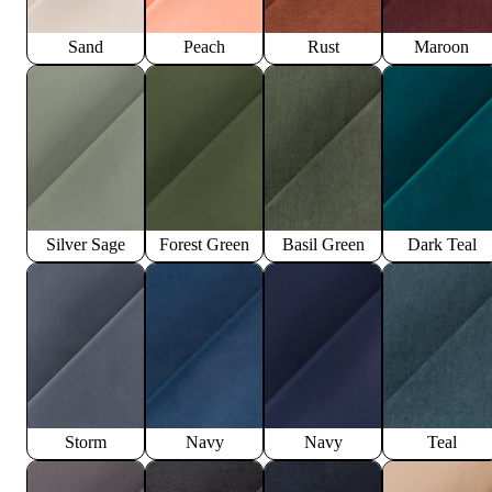
Sand
Peach
Rust
Maroon
Silver Sage
Forest Green
Basil Green
Dark Teal
Storm
Navy
Navy
Teal