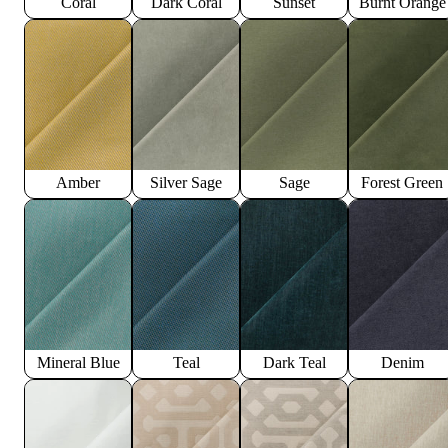
Coral
Dark Coral
Sunset
Burnt Orange
Amber
Silver Sage
Sage
Forest Green
Mineral Blue
Teal
Dark Teal
Denim