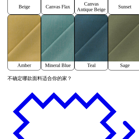
Canvas
Beige
Canvas Flax
Sunset
Antique Beige
Amber
Mineral Blue
Teal
Sage
不确定哪款面料适合你的家？