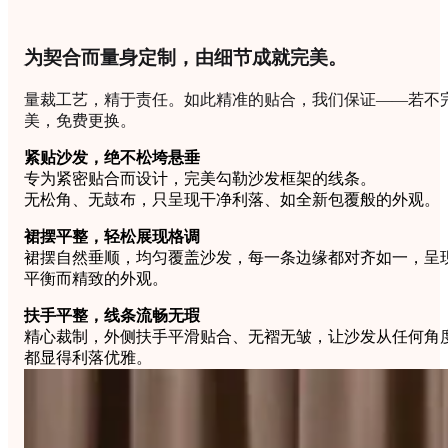
为契合而量身定制，由细节成就完美。
量裁工艺，精于责任。如此精准的贴合，我们保证——若不
美，免费更换。
紧贴沙发，绝不松垮悬垂
专为紧密贴合而设计，完美勾勒沙发框架的线条。
无松角、无鼓布，只呈现干净利落、如全新包覆般的外观。
裙摆平整，轻松展现格调
裙摆自然垂顺，均匀覆盖沙发，每一条边缘都对齐如一，呈
平衡而精致的外观。
扶手平整，线条流畅无瑕
精心裁制，外侧扶手平滑贴合、无褶无皱，让沙发从任何角
都显得利落优雅。