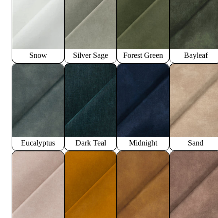
Snow
Silver Sage
Forest Green
Bayleaf
Eucalyptus
Dark Teal
Midnight
Sand