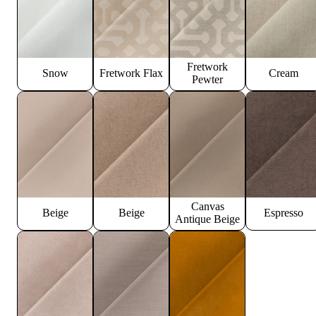
Fretwork
Snow
Fretwork Flax
Cream
Pewter
Canvas
Beige
Beige
Espresso
Antique Beige