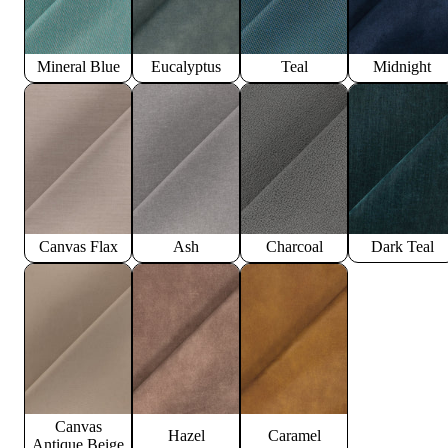
Mineral Blue
Eucalyptus
Teal
Midnight
Canvas Flax
Ash
Charcoal
Dark Teal
Canvas
Hazel
Caramel
Antique Beige