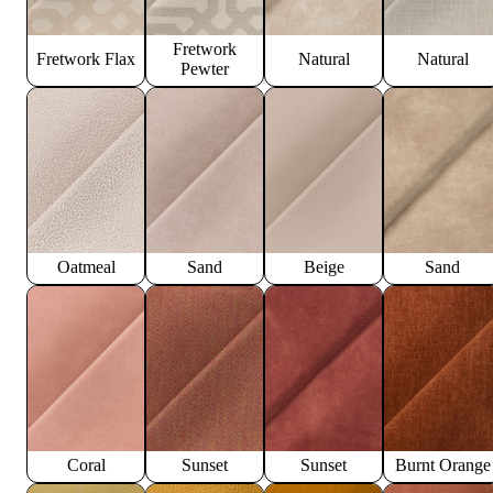
Fretwork
Fretwork Flax
Natural
Natural
Pewter
Oatmeal
Sand
Beige
Sand
Coral
Sunset
Sunset
Burnt Orange