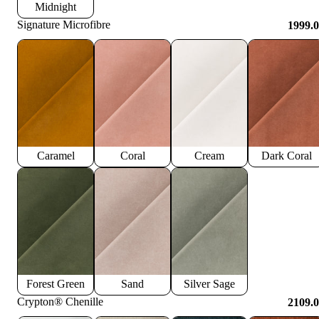
Midnight
Signature Microfibre
1999.
Caramel
Coral
Cream
Dark Coral
Forest Green
Sand
Silver Sage
Crypton® Chenille
2109.