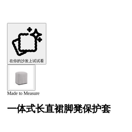
Comfort
Comfort
Comfort
Comfort
Comfort
Works
Works
Works
Works
Works
Cooper
Stella
Peroni
FlexiFit
贝
Wooden
Wooden
Wooden
通
利
Sofa
Sofa
Sofa
用
实
Leg
Leg
Leg
沙
木
发
沙
垫
发
子
腿
套
在你的沙发上试试看
Made to Measure
一体式长直裙脚凳保护套