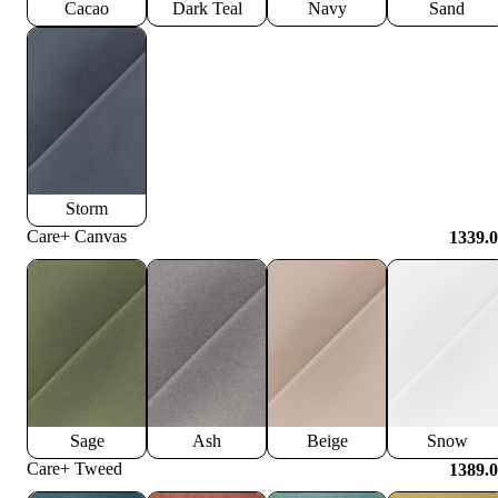
Cacao
Dark Teal
Navy
Sand
Storm
Care+ Canvas
1339.
Sage
Ash
Beige
Snow
Care+ Tweed
1389.