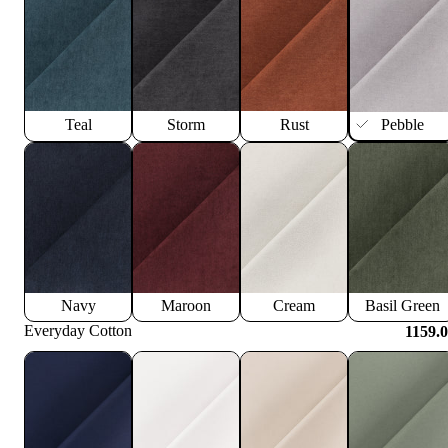
Teal
Storm
Rust
Pebble
Navy
Maroon
Cream
Basil Green
Everyday Cotton
1159.