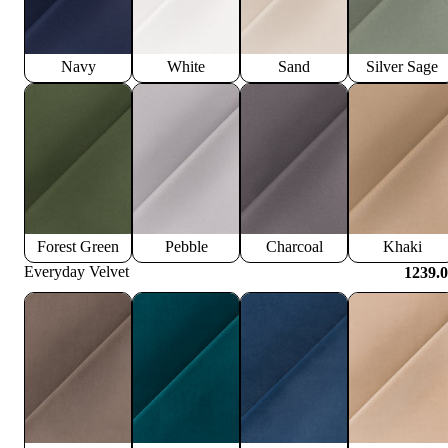
Navy
White
Sand
Silver Sage
Forest Green
Pebble
Charcoal
Khaki
Everyday Velvet
1239.