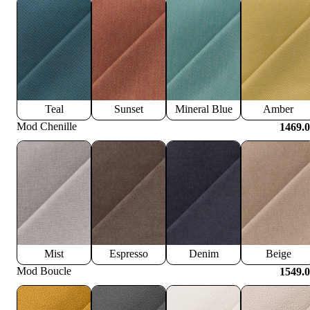
Teal
Sunset
Mineral Blue
Amber
Mod Chenille
1469.
Mist
Espresso
Denim
Beige
Mod Boucle
1549.