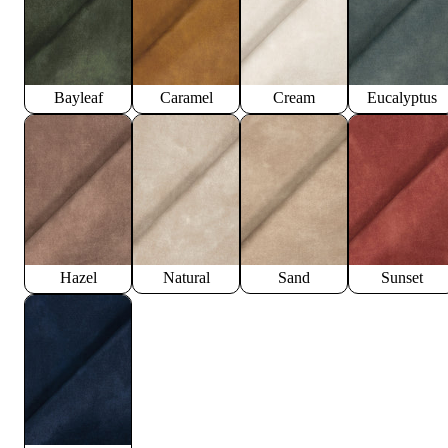
Bayleaf
Caramel
Cream
Eucalyptus
Hazel
Natural
Sand
Sunset