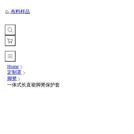
布料样品
Home
您
定制罩
的
脚凳
购
一体式长直裙脚凳保护套
物
车
Your
cart
is
currently
empty.
When