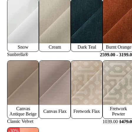
Snow
Cream
Dark Teal
Burnt Orange
Sunbrella®
2599.00 - 3199.
Canvas
Fretwork
Canvas Flax
Fretwork Flax
Antique Beige
Pewter
Classic Velvet
1039.00
1479.
-30%