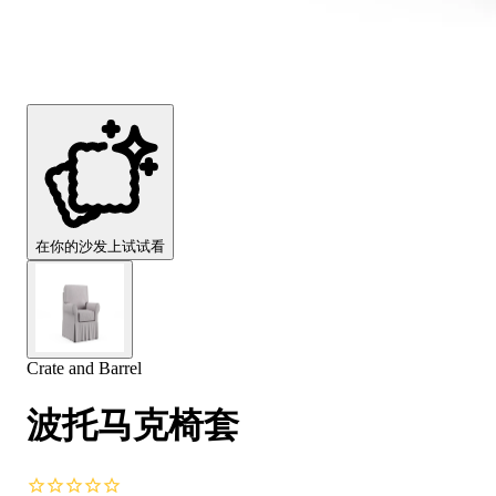
Comfort
Comfort
Comfort
Comfort
Comfort
Works
Works
Works
Works
Works
Cooper
Stella
Peroni
FlexiFit
贝
Wooden
Wooden
Wooden
通
利
Sofa
Sofa
Sofa
用
实
Leg
Leg
Leg
沙
木
发
沙
垫
发
子
腿
套
在你的沙发上试试看
Crate and Barrel
波托马克椅套