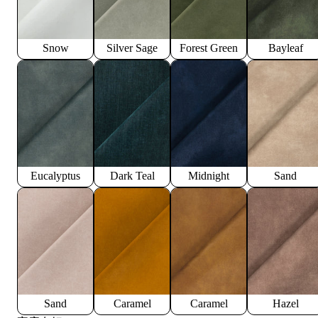
Snow
Silver Sage
Forest Green
Bayleaf
Eucalyptus
Dark Teal
Midnight
Sand
Sand
Caramel
Caramel
Hazel