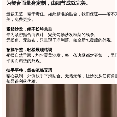
为契合而量身定制，由细节成就完美。
量裁工艺，精于责任。如此精准的贴合，我们保证——若不
美，免费更换。
紧贴沙发，绝不松垮悬垂
专为紧密贴合而设计，完美勾勒沙发框架的线条。
无松角、无鼓布，只呈现干净利落、如全新包覆般的外观。
裙摆平整，轻松展现格调
裙摆自然垂顺，均匀覆盖沙发，每一条边缘都对齐如一，呈
平衡而精致的外观。
扶手平整，线条流畅无瑕
精心裁制，外侧扶手平滑贴合、无褶无皱，让沙发从任何角
都显得利落优雅。