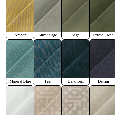
Amber
Silver Sage
Sage
Forest Green
Mineral Blue
Teal
Dark Teal
Denim