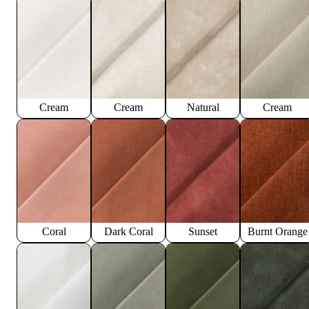
Cream
Cream
Natural
Cream
Coral
Dark Coral
Sunset
Burnt Orange