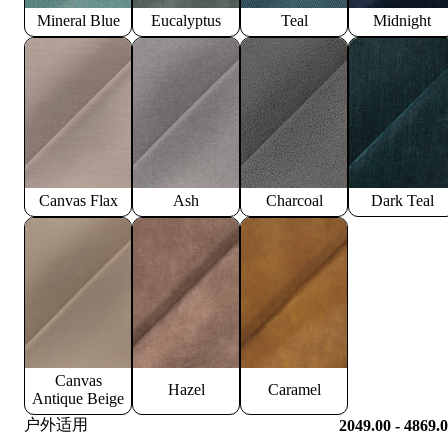
Mineral Blue
Eucalyptus
Teal
Midnight
Canvas Flax
Ash
Charcoal
Dark Teal
Canvas
Hazel
Caramel
Antique Beige
户外适用
2049.00 - 4869.