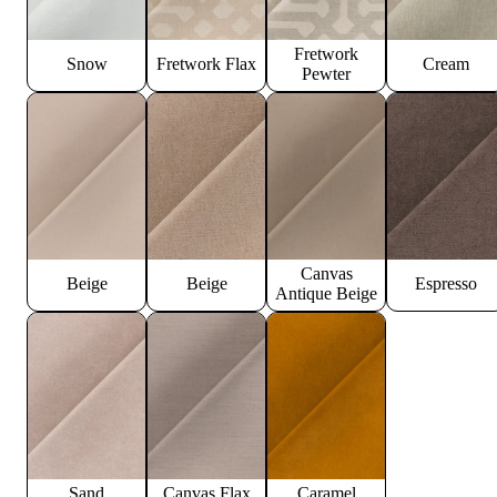
Fretwork
Snow
Fretwork Flax
Cream
Pewter
Canvas
Beige
Beige
Espresso
Antique Beige
Sand
Canvas Flax
Caramel