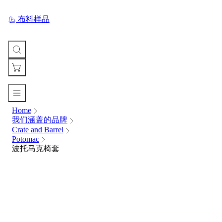
布料样品
Home
您
我们涵盖的品牌
的
Crate and Barrel
购
Potomac
物
波托马克椅套
车
Your
cart
is
currently
empty.
When