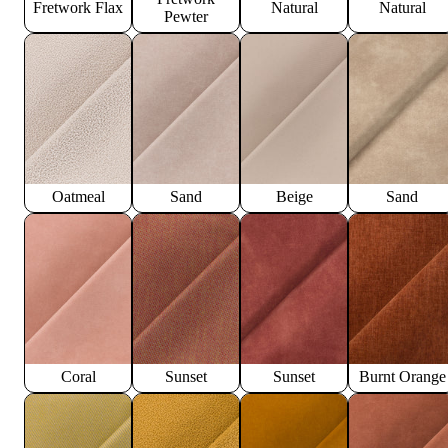
Fretwork Flax
Natural
Natural
Pewter
Oatmeal
Sand
Beige
Sand
Coral
Sunset
Sunset
Burnt Orange