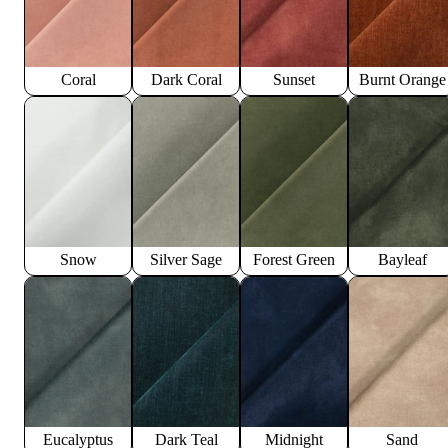
Coral
Dark Coral
Sunset
Burnt Orange
Snow
Silver Sage
Forest Green
Bayleaf
Eucalyptus
Dark Teal
Midnight
Sand