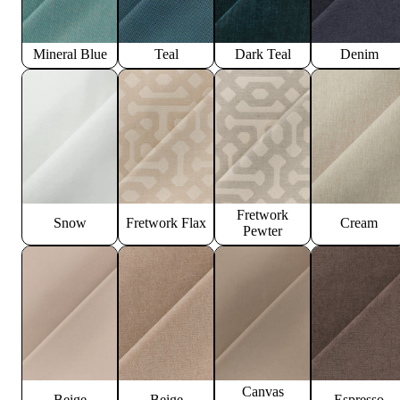
Mineral Blue
Teal
Dark Teal
Denim
Fretwork
Snow
Fretwork Flax
Cream
Pewter
Canvas
Beige
Beige
Espresso