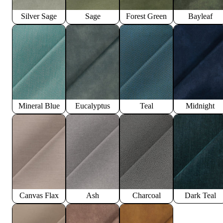
Silver Sage
Sage
Forest Green
Bayleaf
Mineral Blue
Eucalyptus
Teal
Midnight
Canvas Flax
Ash
Charcoal
Dark Teal