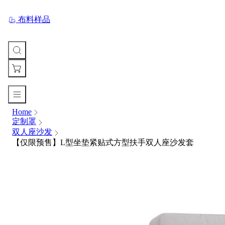
布料样品
Home
您
定制罩
的
双人座沙发
购
【仅限预售】L型坐垫紧贴式方型扶手双人座沙发套
物
车
Your
cart
is
currently
empty.
When