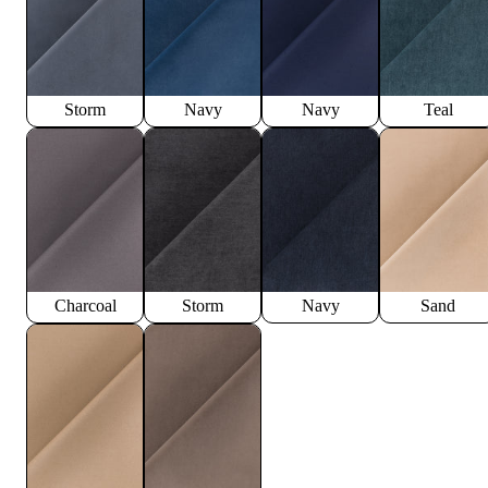
Storm
Navy
Navy
Teal
Charcoal
Storm
Navy
Sand