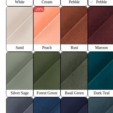
White
Cream
Pebble
Pebble
-20%
Sand
Peach
Rust
Maroon
Silver Sage
Forest Green
Basil Green
Dark Teal