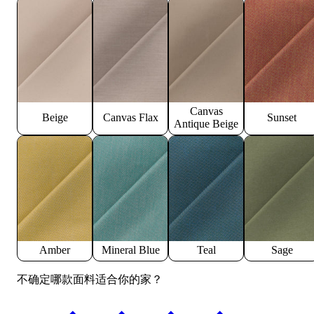
Canvas
Beige
Canvas Flax
Sunset
Antique Beige
Amber
Mineral Blue
Teal
Sage
不确定哪款面料适合你的家？