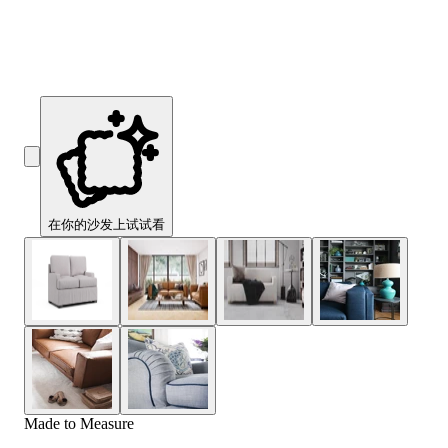
Comfort
Comfort
Comfort
Comfort
Comfort
Works
Works
Works
Works
Works
Cooper
Stella
Peroni
FlexiFit
贝
Wooden
Wooden
Wooden
通
利
Sofa
Sofa
Sofa
用
实
Leg
Leg
Leg
沙
木
发
沙
垫
发
子
腿
套
在你的沙发上试试看
Made to Measure