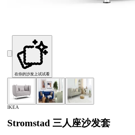
Comfort
Comfort
Comfort
Comfort
Comfort
Works
Works
Works
Works
Works
Cooper
Stella
Peroni
FlexiFit
贝
Wooden
Wooden
Wooden
通
利
Sofa
Sofa
Sofa
用
实
Leg
Leg
Leg
沙
木
发
沙
垫
发
子
腿
套
在你的沙发上试试看
IKEA
Stromstad 三人座沙发套