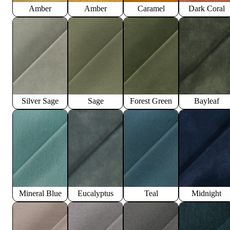
Amber
Amber
Caramel
Dark Coral
Silver Sage
Sage
Forest Green
Bayleaf
Mineral Blue
Eucalyptus
Teal
Midnight