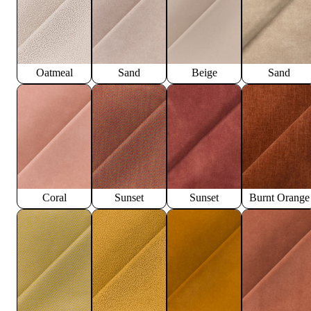
Oatmeal
Sand
Beige
Sand
Coral
Sunset
Sunset
Burnt Orange