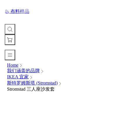
布料样品
Home
您
我们涵盖的品牌
的
IKEA 宜家
购
斯特罗姆斯塔 (Stromstad)
物
Stromstad 三人座沙发套
车
Your
cart
is
currently
empty.
When