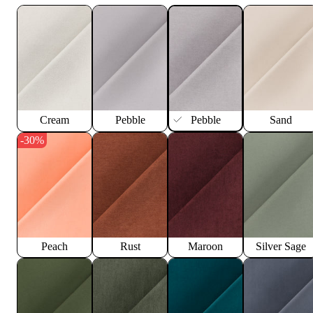
Cream
Pebble
Pebble
Sand
-30%
Peach
Rust
Maroon
Silver Sage