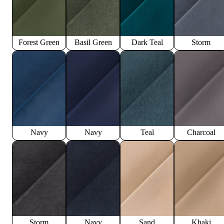
Forest Green
Basil Green
Dark Teal
Storm
Navy
Navy
Teal
Charcoal
Storm
Navy
Sand
Khaki