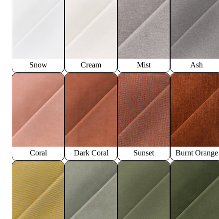
Snow
Cream
Mist
Ash
Coral
Dark Coral
Sunset
Burnt Orange