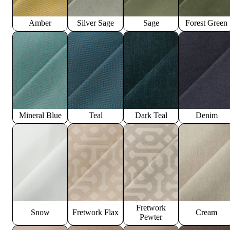
Amber
Silver Sage
Sage
Forest Green
Mineral Blue
Teal
Dark Teal
Denim
Fretwork
Snow
Fretwork Flax
Cream
Pewter