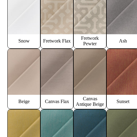
Fretwork
Snow
Fretwork Flax
Ash
Pewter
Canvas
Beige
Canvas Flax
Sunset
Antique Beige