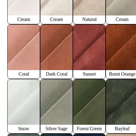
Cream
Cream
Natural
Cream
Coral
Dark Coral
Sunset
Burnt Orange
Snow
Silver Sage
Forest Green
Bayleaf