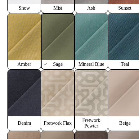
Snow
Mist
Ash
Sunset
Amber
Sage
Mineral Blue
Teal
Fretwork
Denim
Fretwork Flax
Beige
Pewter