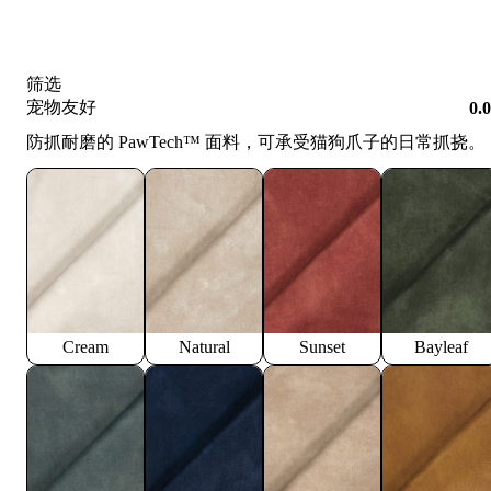
筛选
宠物友好
0.
防抓耐磨的 PawTech™️ 面料，可承受猫狗爪子的日常抓挠。
Cream
Natural
Sunset
Bayleaf