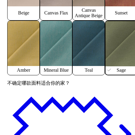
Canvas
Beige
Canvas Flax
Sunset
Antique Beige
Amber
Mineral Blue
Teal
Sage
不确定哪款面料适合你的家？