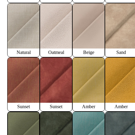
Natural
Oatmeal
Beige
Sand
Sunset
Sunset
Amber
Amber