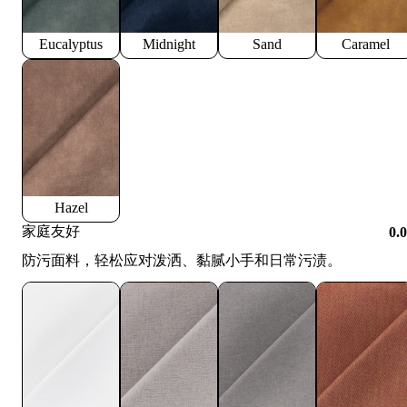
Eucalyptus
Midnight
Sand
Caramel
Hazel
家庭友好
0.
防污面料，轻松应对泼洒、黏腻小手和日常污渍。