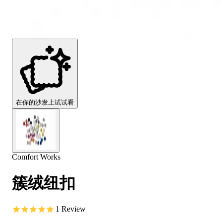
Comfort
Comfort
Comfort
Comfort
Comfort
Works
Works
Works
Works
Works
Cooper
Stella
Peroni
FlexiFit
贝
Wooden
Wooden
Wooden
通
利
Sofa
Sofa
Sofa
用
实
Leg
Leg
Leg
沙
木
发
沙
垫
发
子
腿
套
在你的沙发上试试看
Comfort Works
簇绒纽扣
1
Review