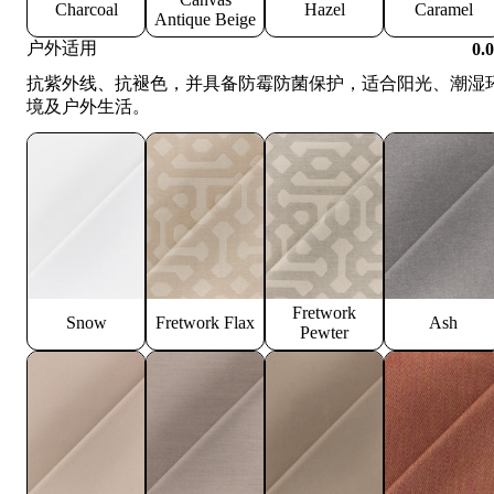
Charcoal
Hazel
Caramel
Antique Beige
户外适用
0.
抗紫外线、抗褪色，并具备防霉防菌保护，适合阳光、潮湿
境及户外生活。
Fretwork
Snow
Fretwork Flax
Ash
Pewter