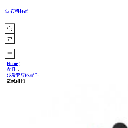
布料样品
Home
您
配件
的
沙发套簇绒配件
购
簇绒纽扣
物
车
Your
cart
is
currently
empty.
When