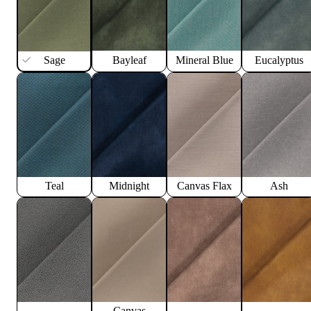
Sage
Bayleaf
Mineral Blue
Eucalyptus
Teal
Midnight
Canvas Flax
Ash
Canvas