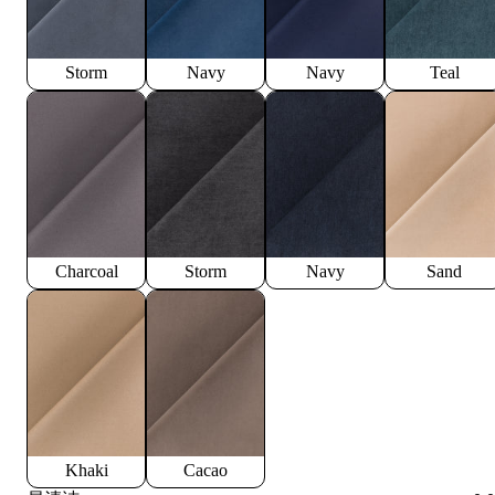
Storm
Navy
Navy
Teal
Charcoal
Storm
Navy
Sand
Khaki
Cacao