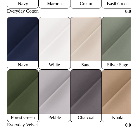
Navy
Maroon
Cream
Basil Green
Everyday Cotton
0.
Navy
White
Sand
Silver Sage
Forest Green
Pebble
Charcoal
Khaki
Everyday Velvet
0.