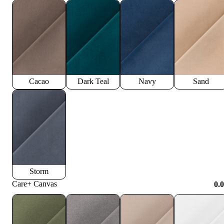
Cacao
Dark Teal
Navy
Sand
Storm
Care+ Canvas
0.