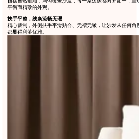
裙摆自然垂顺，均匀覆盖沙发，每一条边缘都对齐如一，呈
平衡而精致的外观。
扶手平整，线条流畅无瑕
精心裁制，外侧扶手平滑贴合、无褶无皱，让沙发从任何角
都显得利落优雅。