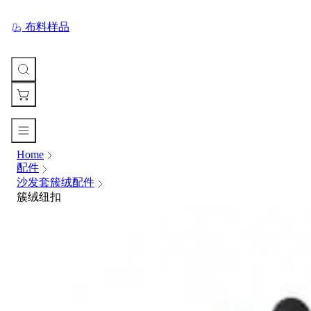
布料样品
Home
您
配件
的
沙发套簇绒配件
购
簇绒纽扣
物
车
Your
cart
is
currently
empty.
When