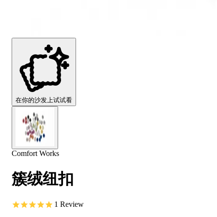
Comfort
Comfort
Comfort
Comfort
Comfort
Works
Works
Works
Works
Works
Cooper
Stella
Peroni
FlexiFit
贝
Wooden
Wooden
Wooden
通
利
Sofa
Sofa
Sofa
用
实
Leg
Leg
Leg
沙
木
发
沙
垫
发
子
腿
套
在你的沙发上试试看
Comfort Works
簇绒纽扣
1
Review