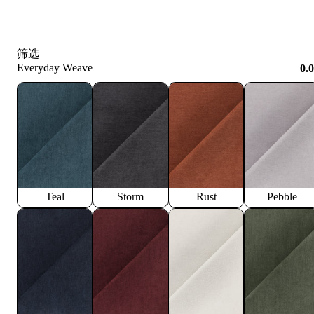
筛选
Everyday Weave
0.
Teal
Storm
Rust
Pebble