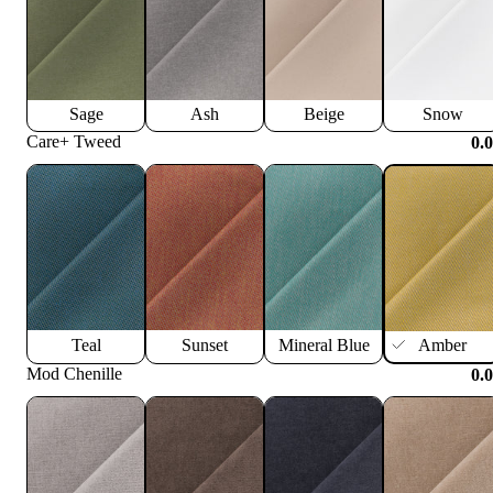
Sage
Ash
Beige
Snow
Care+ Tweed
0.
Teal
Sunset
Mineral Blue
Amber
Mod Chenille
0.