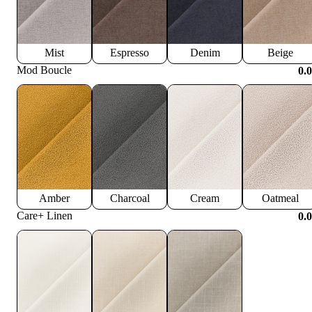
Mist
Espresso
Denim
Beige
Mod Boucle
0.
Amber
Charcoal
Cream
Oatmeal
Care+ Linen
0.