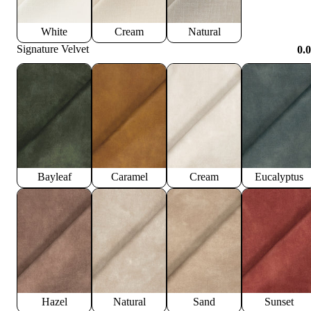
White
Cream
Natural
Signature Velvet
0.
Bayleaf
Caramel
Cream
Eucalyptus
Hazel
Natural
Sand
Sunset