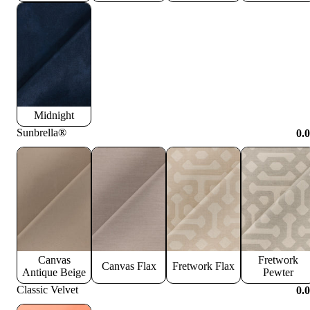
Midnight
Sunbrella®
0.
Canvas
Fretwork
Canvas Flax
Fretwork Flax
Antique Beige
Pewter
Classic Velvet
0.