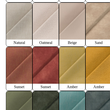
Natural
Oatmeal
Beige
Sand
Sunset
Sunset
Amber
Amber