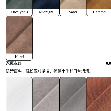
Eucalyptus
Midnight
Sand
Caramel
Hazel
家庭友好
0.
防污面料，轻松应对泼洒、黏腻小手和日常污渍。