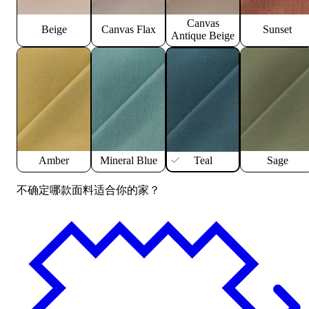
Canvas
Beige
Canvas Flax
Sunset
Antique Beige
Amber
Mineral Blue
Teal
Sage
不确定哪款面料适合你的家？