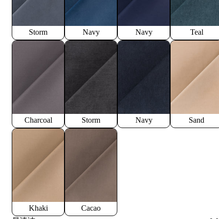
Storm
Navy
Navy
Teal
Charcoal
Storm
Navy
Sand
Khaki
Cacao