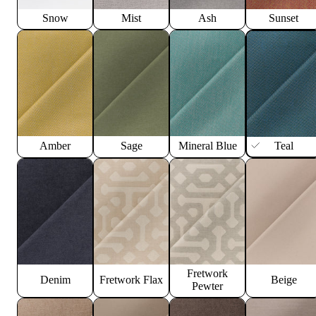
Snow
Mist
Ash
Sunset
Amber
Sage
Mineral Blue
Teal
Fretwork
Denim
Fretwork Flax
Beige
Pewter