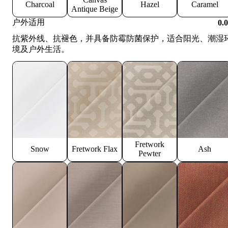
Charcoal
Hazel
Caramel
Antique Beige
户外适用
0.
抗紫外线、抗褪色，并具备防霉防菌保护，适合阳光、潮湿
境及户外生活。
Fretwork
Snow
Fretwork Flax
Ash
Pewter