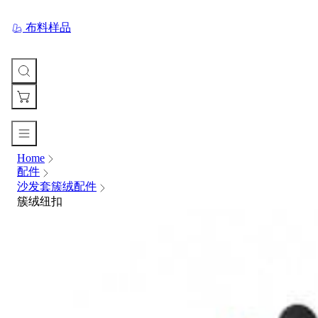
布料样品
Home
您
配件
的
沙发套簇绒配件
购
簇绒纽扣
物
车
Your
cart
is
currently
empty.
When