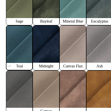
Sage
Bayleaf
Mineral Blue
Eucalyptus
Teal
Midnight
Canvas Flax
Ash
Canvas