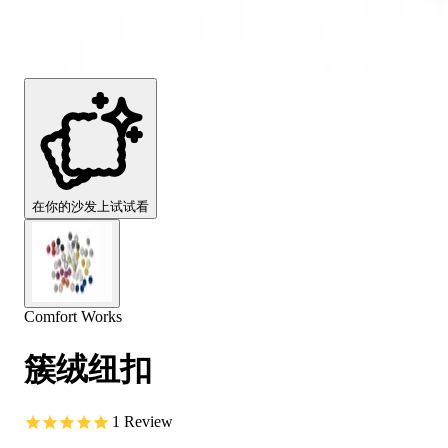
Comfort
Comfort
Comfort
Comfort
Comfort
Works
Works
Works
Works
Works
Cooper
Stella
Peroni
FlexiFit
贝
Wooden
Wooden
Wooden
通
利
Sofa
Sofa
Sofa
用
实
Leg
Leg
Leg
沙
木
发
沙
垫
发
子
腿
套
在你的沙发上试试看
Comfort Works
簇绒纽扣
1
Review