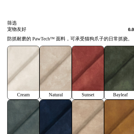
筛选
宠物友好
0.
防抓耐磨的 PawTech™️ 面料，可承受猫狗爪子的日常抓挠。
Cream
Natural
Sunset
Bayleaf