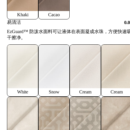
Khaki
Cacao
易清洁
0.
EzGuard™️ 防泼水面料可让液体在表面凝成水珠，方便快速
干擦净。
White
Snow
Cream
Cream