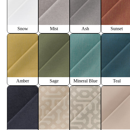
Snow
Mist
Ash
Sunset
Amber
Sage
Mineral Blue
Teal