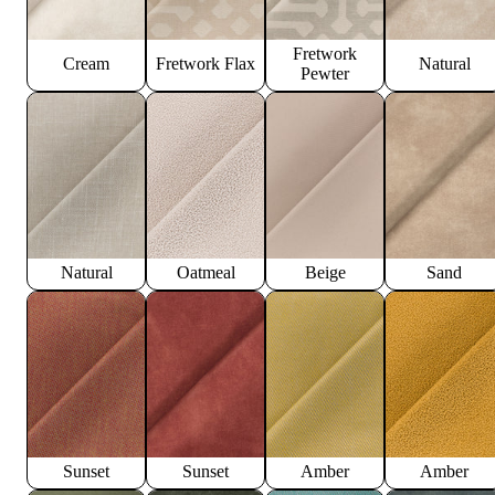
Fretwork
Cream
Fretwork Flax
Natural
Pewter
Natural
Oatmeal
Beige
Sand
Sunset
Sunset
Amber
Amber