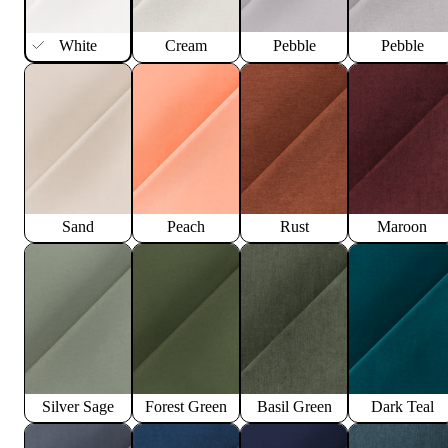
White
Cream
Pebble
Pebble
Sand
Peach
Rust
Maroon
Silver Sage
Forest Green
Basil Green
Dark Teal