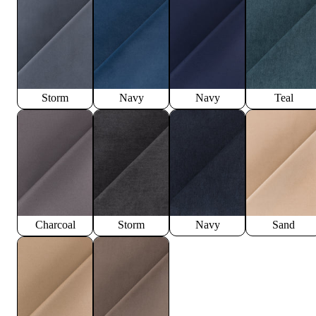
Storm
Navy
Navy
Teal
Charcoal
Storm
Navy
Sand