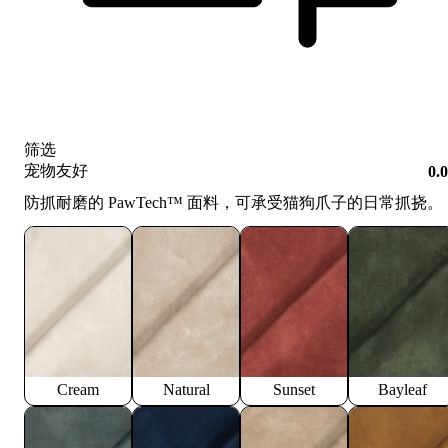
筛选
宠物友好
0.
防抓耐磨的 PawTech™️ 面料，可承受猫狗爪子的日常抓挠。
Cream
Natural
Sunset
Bayleaf