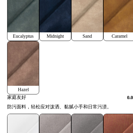
Eucalyptus
Midnight
Sand
Caramel
Hazel
家庭友好
0.
防污面料，轻松应对泼洒、黏腻小手和日常污渍。