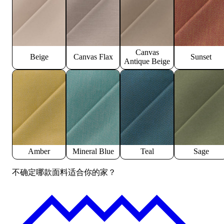
Canvas
Beige
Canvas Flax
Sunset
Antique Beige
Amber
Mineral Blue
Teal
Sage
不确定哪款面料适合你的家？