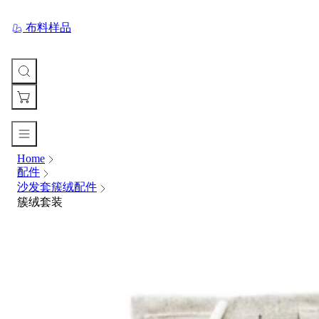
布料样品
Home
您
配件
的
沙发套簇绒配件
购
簇绒套装
物
车
Your
cart
is
currently
empty.
When