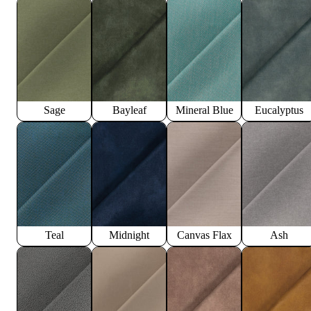
Sage
Bayleaf
Mineral Blue
Eucalyptus
Teal
Midnight
Canvas Flax
Ash