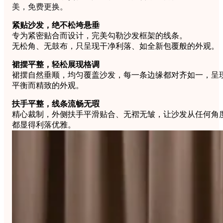
美，免费更换。
紧贴沙发，绝不松垮悬垂
专为紧密贴合而设计，完美勾勒沙发框架的线条。
无松角、无鼓布，只呈现干净利落、如全新包覆般的外观。
裙摆平整，轻松展现格调
裙摆自然垂顺，均匀覆盖沙发，每一条边缘都对齐如一，呈
平衡而精致的外观。
扶手平整，线条流畅无瑕
精心裁制，外侧扶手平滑贴合、无褶无皱，让沙发从任何角
都显得利落优雅。