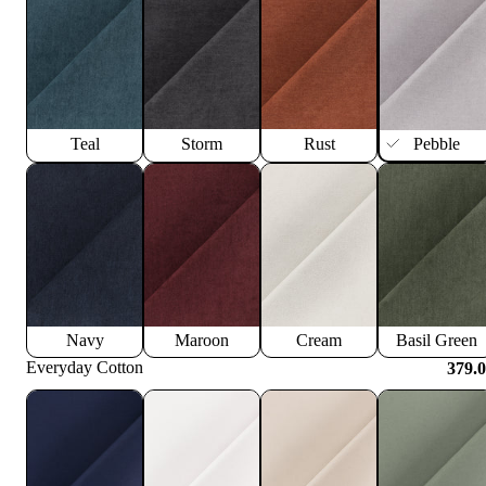
Teal
Storm
Rust
Pebble
Navy
Maroon
Cream
Basil Green
Everyday Cotton
379.