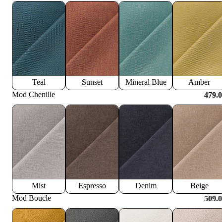
Teal
Sunset
Mineral Blue
Amber
Mod Chenille
479.
Mist
Espresso
Denim
Beige
Mod Boucle
509.