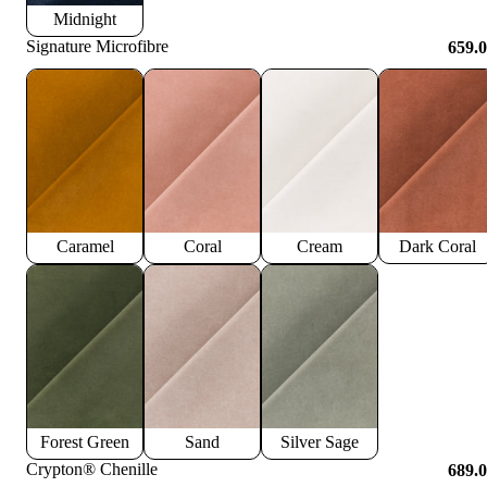
Midnight
Signature Microfibre
659.
Caramel
Coral
Cream
Dark Coral
Forest Green
Sand
Silver Sage
Crypton® Chenille
689.