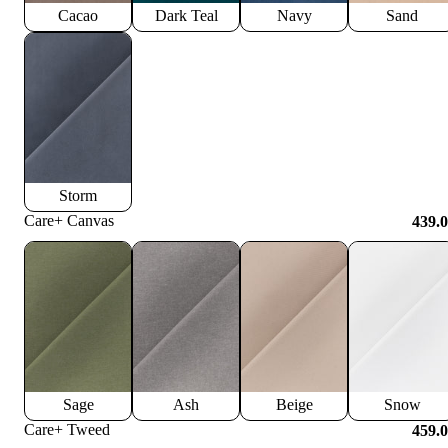
Cacao
Dark Teal
Navy
Sand
Storm
Care+ Canvas
439.
Sage
Ash
Beige
Snow
Care+ Tweed
459.