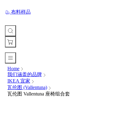
布料样品
Home
您
我们涵盖的品牌
的
IKEA 宜家
购
瓦伦图 (Vallentuna)
物
瓦伦图 Vallentuna 座椅组合套
车
Your
cart
is
currently
empty.
When