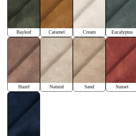
Bayleaf
Caramel
Cream
Eucalyptus
Hazel
Natural
Sand
Sunset