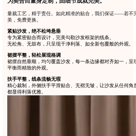
为契合而量身定制，由细节成就完美。
量裁工艺，精于责任。如此精准的贴合，我们保证——若不
美，免费更换。
紧贴沙发，绝不松垮悬垂
专为紧密贴合而设计，完美勾勒沙发框架的线条。
无松角、无鼓布，只呈现干净利落、如全新包覆般的外观。
裙摆平整，轻松展现格调
裙摆自然垂顺，均匀覆盖沙发，每一条边缘都对齐如一，呈
平衡而精致的外观。
扶手平整，线条流畅无瑕
精心裁制，外侧扶手平滑贴合、无褶无皱，让沙发从任何角
都显得利落优雅。