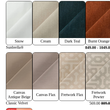
Snow
Cream
Dark Teal
Burnt Orange
Sunbrella®
849.00 - 1049.
Canvas
Fretwork
Canvas Flax
Fretwork Flax
Antique Beige
Pewter
Classic Velvet
569.00
809.