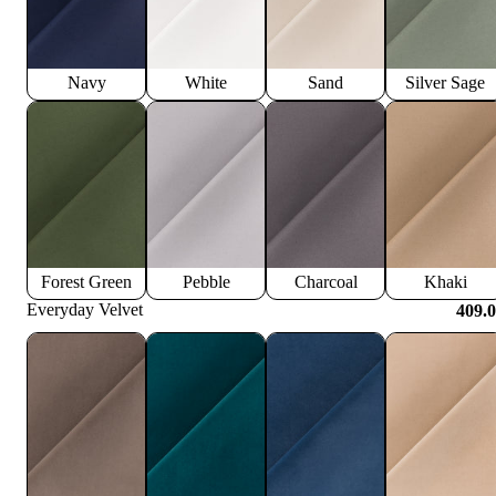
Navy
White
Sand
Silver Sage
Forest Green
Pebble
Charcoal
Khaki
Everyday Velvet
409.