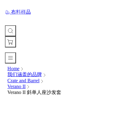
布料样品
Home
您
我们涵盖的品牌
的
Crate and Barrel
购
Verano II
物
Verano II 斜单人座沙发套
车
Your
cart
is
currently
empty.
When