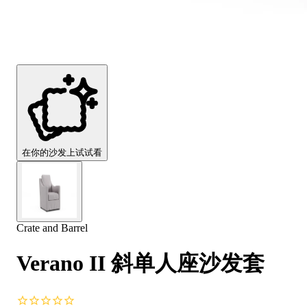
Comfort
Comfort
Comfort
Comfort
Comfort
Works
Works
Works
Works
Works
Cooper
Stella
Peroni
FlexiFit
贝
Wooden
Wooden
Wooden
通
利
Sofa
Sofa
Sofa
用
实
Leg
Leg
Leg
沙
木
发
沙
垫
发
子
腿
套
在你的沙发上试试看
Crate and Barrel
Verano II 斜单人座沙发套