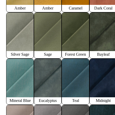
Amber
Amber
Caramel
Dark Coral
Silver Sage
Sage
Forest Green
Bayleaf
Mineral Blue
Eucalyptus
Teal
Midnight