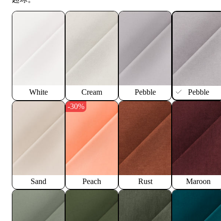
White
Cream
Pebble
Pebble
-30%
Sand
Peach
Rust
Maroon