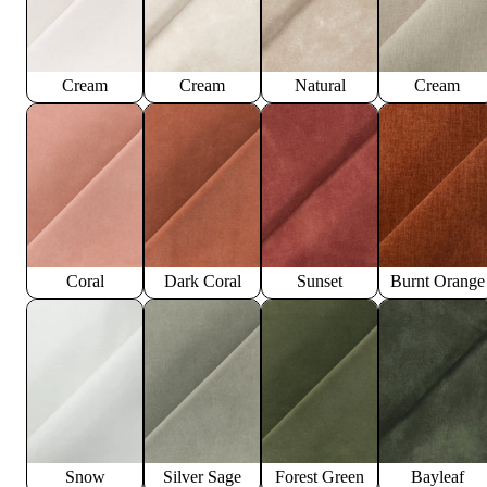
Cream
Cream
Natural
Cream
Coral
Dark Coral
Sunset
Burnt Orange
Snow
Silver Sage
Forest Green
Bayleaf