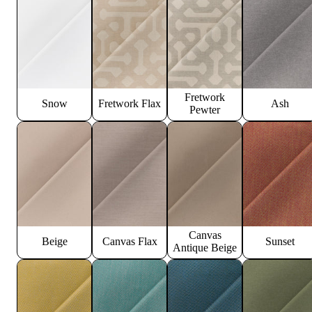
Fretwork
Snow
Fretwork Flax
Ash
Pewter
Canvas
Beige
Canvas Flax
Sunset
Antique Beige