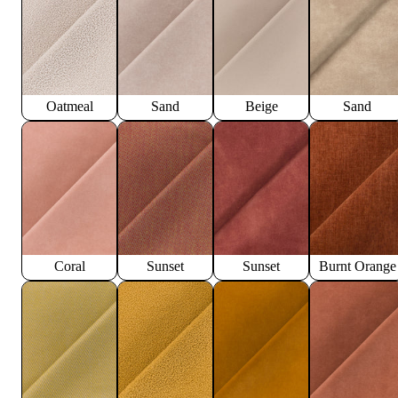
Oatmeal
Sand
Beige
Sand
Coral
Sunset
Sunset
Burnt Orange