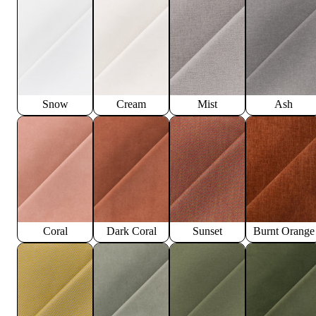
Snow
Cream
Mist
Ash
Coral
Dark Coral
Sunset
Burnt Orange