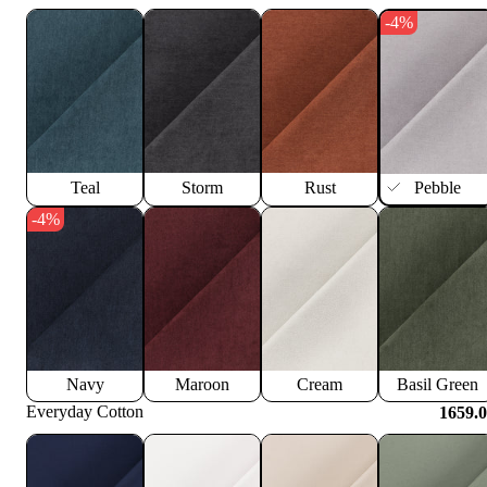
-4%
Teal
Storm
Rust
Pebble
-4%
Navy
Maroon
Cream
Basil Green
Everyday Cotton
1659.