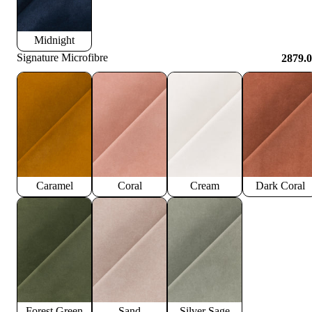
Midnight
Signature Microfibre
2879.
Caramel
Coral
Cream
Dark Coral
Forest Green
Sand
Silver Sage