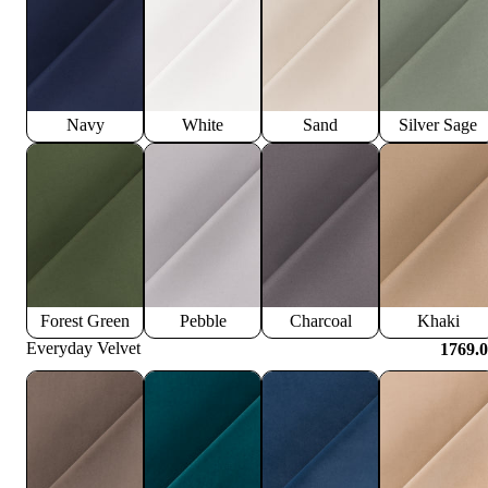
Navy
White
Sand
Silver Sage
Forest Green
Pebble
Charcoal
Khaki
Everyday Velvet
1769.