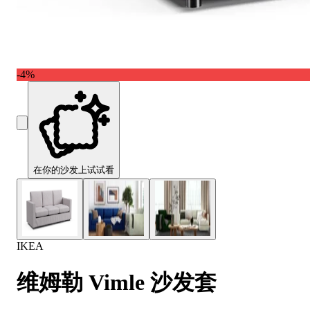
Comfort
Comfort
Comfort
Comfort
Comfort
Works
Works
Works
Works
Works
Cooper
Stella
Peroni
FlexiFit
贝
Wooden
Wooden
Wooden
通
利
Sofa
Sofa
Sofa
用
实
-4%
Leg
Leg
Leg
沙
木
发
沙
垫
发
子
腿
套
在你的沙发上试试看
IKEA
维姆勒 Vimle 沙发套