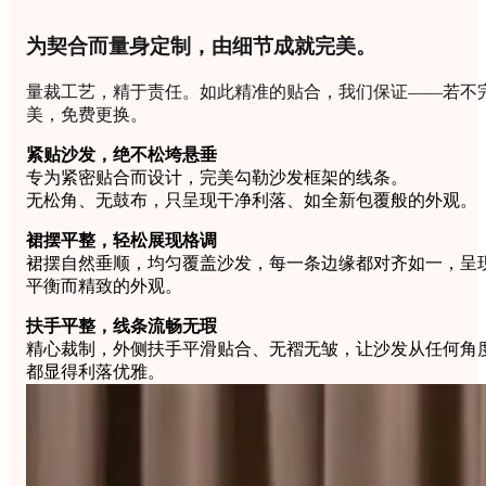
为契合而量身定制，由细节成就完美。
量裁工艺，精于责任。如此精准的贴合，我们保证——若不
美，免费更换。
紧贴沙发，绝不松垮悬垂
专为紧密贴合而设计，完美勾勒沙发框架的线条。
无松角、无鼓布，只呈现干净利落、如全新包覆般的外观。
裙摆平整，轻松展现格调
裙摆自然垂顺，均匀覆盖沙发，每一条边缘都对齐如一，呈
平衡而精致的外观。
扶手平整，线条流畅无瑕
精心裁制，外侧扶手平滑贴合、无褶无皱，让沙发从任何角
都显得利落优雅。