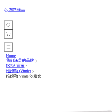
布料样品
Home
您
我们涵盖的品牌
的
IKEA 宜家
购
维姆勒 (Vimle)
物
维姆勒 Vimle 沙发套
车
Your
cart
is
currently
empty.
When