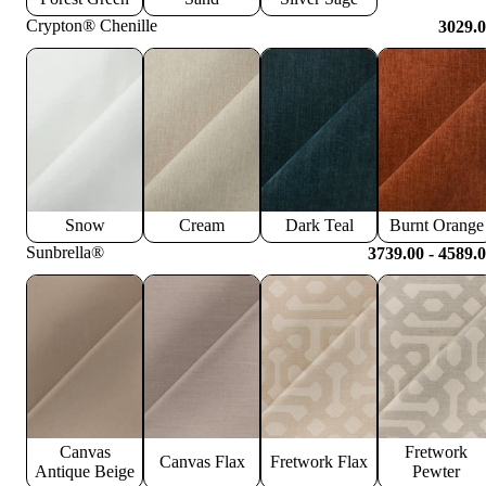
Crypton® Chenille
3029.
Snow
Cream
Dark Teal
Burnt Orange
Sunbrella®
3739.00 - 4589.
Canvas
Fretwork
Canvas Flax
Fretwork Flax
Antique Beige
Pewter