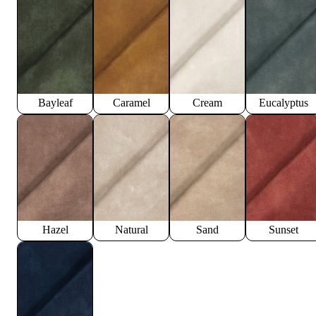
Bayleaf
Caramel
Cream
Eucalyptus
Hazel
Natural
Sand
Sunset