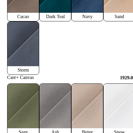
Cacao
Dark Teal
Navy
Sand
Storm
Care+ Canvas
1929.
Sage
Ash
Beige
Snow