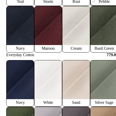
Teal
Storm
Rust
Pebble
Navy
Maroon
Cream
Basil Green
Everyday Cotton
779.
Navy
White
Sand
Silver Sage