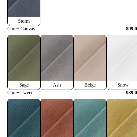
Storm
Care+ Canvas
899.
Sage
Ash
Beige
Snow
Care+ Tweed
939.