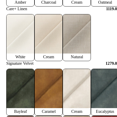
Amber
Charcoal
Cream
Oatmeal
Care+ Linen
1119.
White
Cream
Natural
Signature Velvet
1279.
Bayleaf
Caramel
Cream
Eucalyptus