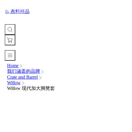
布料样品
Home
您
我们涵盖的品牌
的
Crate and Barrel
购
Willow
物
Willow 现代加大脚凳套
车
Your
cart
is
currently
empty.
When