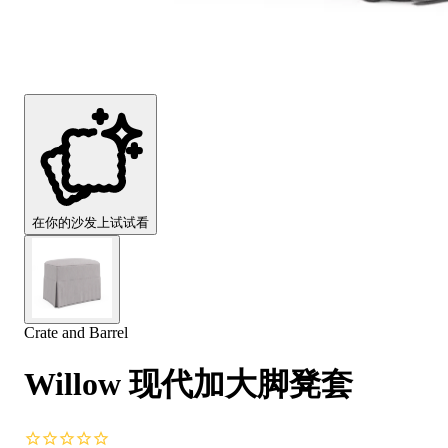
Comfort
Comfort
Comfort
Comfort
Comfort
Works
Works
Works
Works
Works
Cooper
Stella
Peroni
FlexiFit
贝
Wooden
Wooden
Wooden
通
利
Sofa
Sofa
Sofa
用
实
Leg
Leg
Leg
沙
木
发
沙
垫
发
子
腿
套
在你的沙发上试试看
Crate and Barrel
Willow 现代加大脚凳套