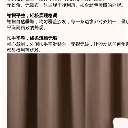
无松角、无鼓布，只呈现干净利落、如全新包覆般的外观。
裙摆平整，轻松展现格调
裙摆自然垂顺，均匀覆盖沙发，每一条边缘都对齐如一，呈
平衡而精致的外观。
扶手平整，线条流畅无瑕
精心裁制，外侧扶手平滑贴合、无褶无皱，让沙发从任何角
都显得利落优雅。