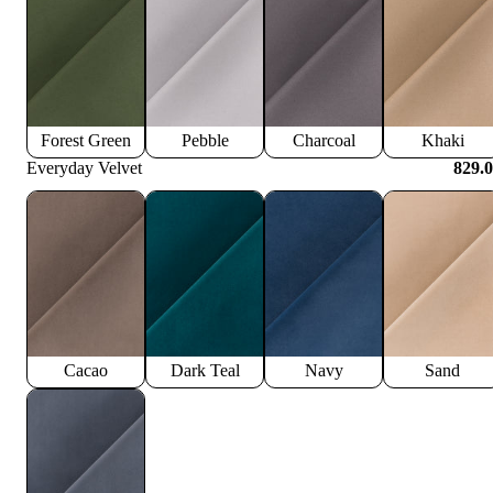
Forest Green
Pebble
Charcoal
Khaki
Everyday Velvet
829.
Cacao
Dark Teal
Navy
Sand