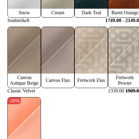
Snow
Cream
Dark Teal
Burnt Orange
Sunbrella®
1749.00 - 2149.
Canvas
Fretwork
Canvas Flax
Fretwork Flax
Antique Beige
Pewter
Classic Velvet
1339.00
1909.
-30%