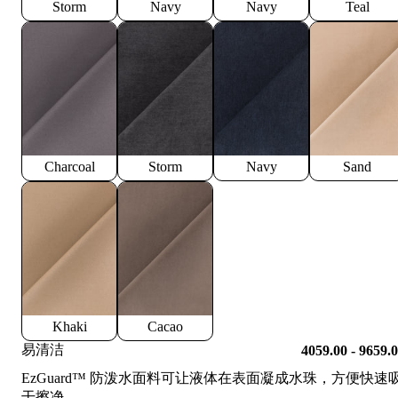
Storm
Navy
Navy
Teal
Charcoal
Storm
Navy
Sand
Khaki
Cacao
易清洁
4059.00 - 9659.
EzGuard™️ 防泼水面料可让液体在表面凝成水珠，方便快速
干擦净。