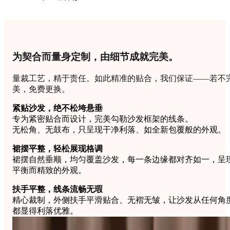
为契合而量身定制，由细节成就完美。
量裁工艺，精于责任。如此精准的贴合，我们保证——若不
美，免费更换。
紧贴沙发，绝不松垮悬垂
专为紧密贴合而设计，完美勾勒沙发框架的线条。
无松角、无鼓布，只呈现干净利落、如全新包覆般的外观。
裙摆平整，轻松展现格调
裙摆自然垂顺，均匀覆盖沙发，每一条边缘都对齐如一，呈
平衡而精致的外观。
扶手平整，线条流畅无瑕
精心裁制，外侧扶手平滑贴合、无褶无皱，让沙发从任何角
都显得利落优雅。