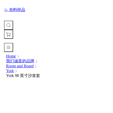
布料样品
Home
您
我们涵盖的品牌
的
Room and Board
购
York
物
York 98 英寸沙发套
车
Your
cart
is
currently
empty.
When