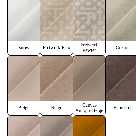
Fretwork
Snow
Fretwork Flax
Cream
Pewter
Canvas
Beige
Beige
Espresso
Antique Beige