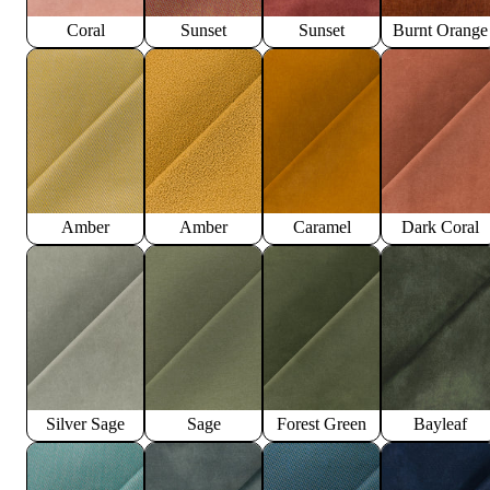
Coral
Sunset
Sunset
Burnt Orange
Amber
Amber
Caramel
Dark Coral
Silver Sage
Sage
Forest Green
Bayleaf