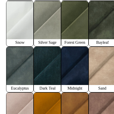
Snow
Silver Sage
Forest Green
Bayleaf
Eucalyptus
Dark Teal
Midnight
Sand