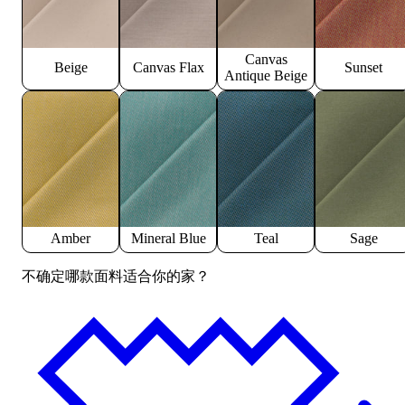
Canvas
Beige
Canvas Flax
Sunset
Antique Beige
Amber
Mineral Blue
Teal
Sage
不确定哪款面料适合你的家？