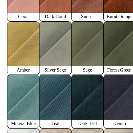
Coral
Dark Coral
Sunset
Burnt Orange
Amber
Silver Sage
Sage
Forest Green
Mineral Blue
Teal
Dark Teal
Denim