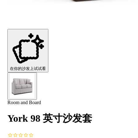
Comfort
Comfort
Comfort
Comfort
Comfort
Works
Works
Works
Works
Works
Cooper
Stella
Peroni
FlexiFit
贝
Wooden
Wooden
Wooden
通
利
Sofa
Sofa
Sofa
用
实
Leg
Leg
Leg
沙
木
发
沙
垫
发
子
腿
套
在你的沙发上试试看
Room and Board
York 98 英寸沙发套