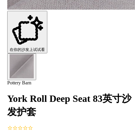
Comfort
Comfort
Comfort
Comfort
Comfort
Works
Works
Works
Works
Works
Cooper
Stella
Peroni
FlexiFit
贝
Wooden
Wooden
Wooden
通
利
Sofa
Sofa
Sofa
用
实
Leg
Leg
Leg
沙
木
发
沙
垫
发
在你的沙发上试试看
子
腿
套
Pottery Barn
York Roll Deep Seat 83英寸沙
发护套