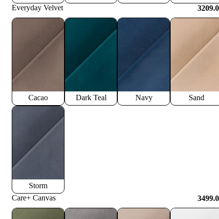
Everyday Velvet
3209.
Cacao
Dark Teal
Navy
Sand
Storm
Care+ Canvas
3499.