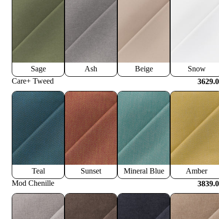
Sage
Ash
Beige
Snow
Care+ Tweed
3629.
Teal
Sunset
Mineral Blue
Amber
Mod Chenille
3839.