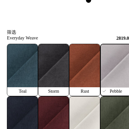
筛选
Everyday Weave
2819.
Teal
Storm
Rust
Pebble