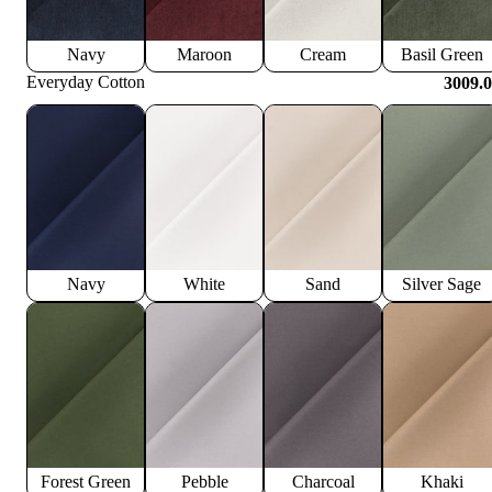
Navy
Maroon
Cream
Basil Green
Everyday Cotton
3009.
Navy
White
Sand
Silver Sage
Forest Green
Pebble
Charcoal
Khaki