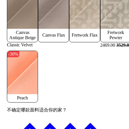
Canvas
Fretwork
Canvas Flax
Fretwork Flax
Antique Beige
Pewter
Classic Velvet
2469.00
3529.
-30%
Peach
不确定哪款面料适合你的家？