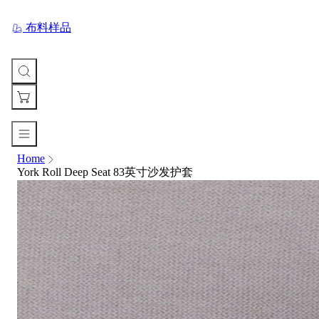
布料样品
Home
您
York Roll Deep Seat 83英寸沙发护套
的
购
物
车
Your
cart
is
currently
empty.
When