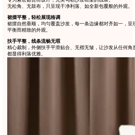
无松角、无鼓布，只呈现干净利落、如全新包覆般的外观。
裙摆平整，轻松展现格调
裙摆自然垂顺，均匀覆盖沙发，每一条边缘都对齐如一，呈
平衡而精致的外观。
扶手平整，线条流畅无瑕
精心裁制，外侧扶手平滑贴合、无褶无皱，让沙发从任何角
都显得利落优雅。